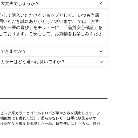
て大丈夫でしょうか？

心して購入いただけるショップとして。 いつも当店
用いただき誠にありがとうございます。 では「お客
顔が一番の喜び」をモットーに、「品質安心保証」を
しております。ご安心して、お買物をお楽しみくださ
金できますか？

とカラーはどう選べば良いですか？

なピンク系カラーとゴールドロゴが華やかさを演出します。フ
ど機能性にも優れた設計。柔らかなレザーは手に馴染みやす
、圧倒的な再現度を実現した一品。日常使いはもちろん、特別