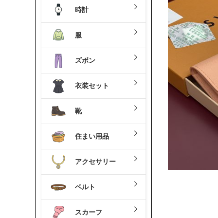
時計
服
ズボン
衣装セット
靴
住まい用品
アクセサリー
ベルト
スカーフ