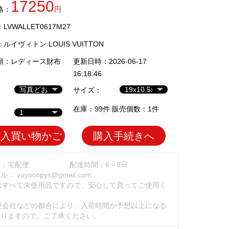
17250
格：
円
VWALLET0617M27
：
ルイヴィトン LOUIS VUITTON
類：
レディース財布
更新日時：2026-06-17
16:18:46
サイズ：
在庫：99件 販売個数：1件
加入買い物かご
購入手続きへ
法：宅配便
配達時間：6～9日
ール：
yoyocopys@gmail.com
はすべて未使用品ですので、安心して買ってご使用く
。
便会社などの都合により、入荷時間が予想以上になる
ありますので、ご了承ください。