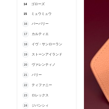
ゴローズ
14
ミュウミュウ
15
バーバリー
16
カルティエ
17
イヴ・サンローラン
18
ストーンアイランド
19
ヴァレンティノ
20
バリー
21
ティファニー
22
ロレックス
23
ジバンシィ
24