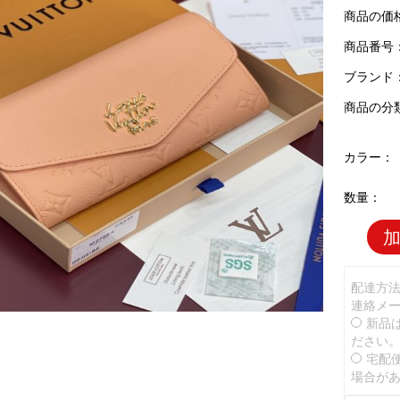
商品の価
商品番号：L
ブランド
商品の分
カラー：
数量：
配達方
連絡メ
新品
ださい
宅配
場合が