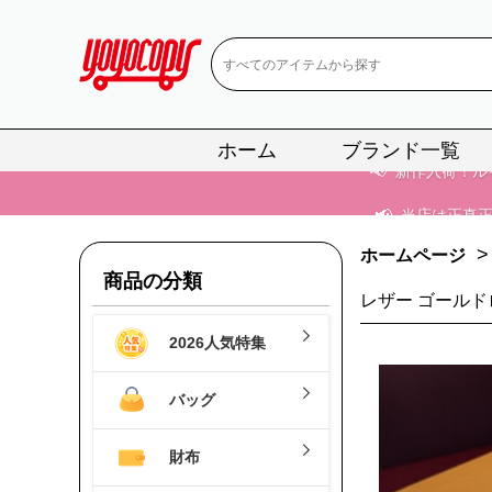
📢
当店は正真
📢
2
📢
新作入荷！ル
ホーム
ブランド一覧
📢
当店は正真
📢
2
>
ホームページ
📢
新作入荷！ル
商品の分類
レザー ゴールド
2026人気特集
バッグ
財布