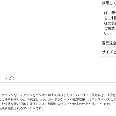
信用し
は、安
をご利
様の笑
ご用意
い。
返品返
サイズ
レビュー
イコニックなモノグラムをエンボス加工で表現したスーパーコピー長財布は、上品
により中身をしっかり保護しつつ、カードポケットや紙幣収納、コインスペースな
でも快適な使い心地を提供します。細部のステッチや金具の仕上がりまでこだわり
る高級感あふれるアイテムです。