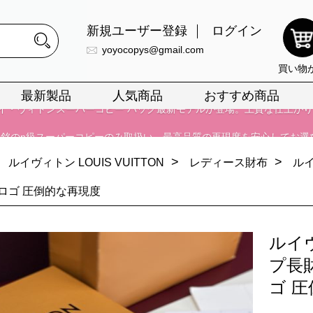
新規ユーザー登録
ログイン
正銘のn級スーパーコピーのみ取扱い。最高品質の再現度を安心してお選
yoyocopys@gmail.com
026春の新作続々更新中！期間中のご注文でお得な割引をご利用いただ
買い物
イ・ヴィトンスーパーコピー バッグ最新モデルが登場。上質な仕上が
最新製品
人気商品
おすすめ商品
正銘のn級スーパーコピーのみ取扱い。最高品質の再現度を安心してお選
026春の新作続々更新中！期間中のご注文でお得な割引をご利用いただ
>
>
ルイヴィトン LOUIS VUITTON
レディース財布
ル
イ・ヴィトンスーパーコピー バッグ最新モデルが登場。上質な仕上が
ロゴ 圧倒的な再現度
ルイ
プ長
ゴ 