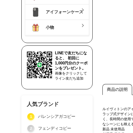
アイフォーンケース
小物
LINEで友だちにな
ると、 初回に
1,000円分のクーポ
ンをプレゼント。
画像をクリックして
ライン友だち追加
商品の説明
人気ブランド
ルイヴィトンのア
ラップ式デザイン
バレンシアガコピー
1
く、長時間の使用
なシーンにも映え
フェンディコピー
2
新品 未使用品