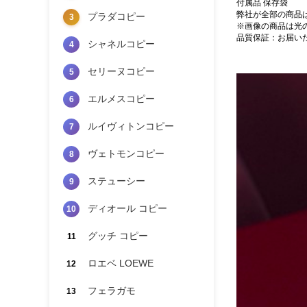
付属品 保存袋
弊社が全部の商品
プラダコピー
3
※画像の商品は光
品質保証：お届い
シャネルコピー
4
セリーヌコピー
5
エルメスコピー
6
ルイヴィトンコピー
7
ヴェトモンコピー
8
ステューシー
9
ディオール コピー
10
グッチ コピー
11
ロエベ LOEWE
12
フェラガモ
13