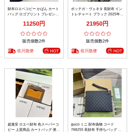
財布ロエベコピー かばん カート
ボッテガ・ヴェネタ 長財布 イン
バッグ ロゴプリント プレゼント
トレチャート ブラック 2025年新
本革 Ｌ1118 オレンジ色
作 本革仕様 高級感あふれる人気
11250円
21950円
モデル
販売個数2件
販売個数2件
佐川急便
佐川急便
HOT
HOT
超激安 ロエベ財布 色スーパーコ
gucci ミニ 財布偽物 コード
ピー 上質商品 カートバッグ 便利
768255 長財布 手持ちバッグ 本