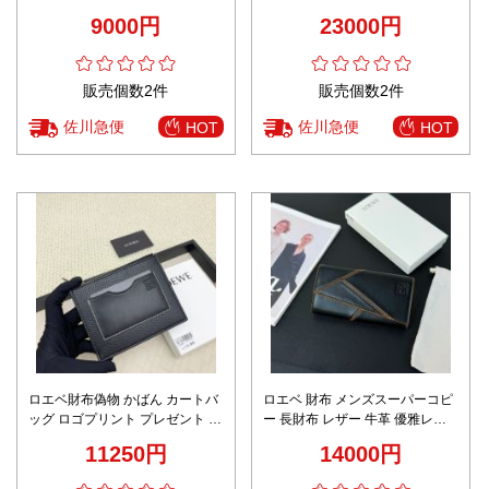
シンプル ブラウン
革 カード入れ プレゼント 花柄
9000円
23000円
ブルー
販売個数2件
販売個数2件
佐川急便
佐川急便
HOT
HOT
ロエベ財布偽物 かばん カートバ
ロエベ 財布 メンズスーパーコピ
ッグ ロゴプリント プレゼント 本
ー 長財布 レザー 牛革 優雅レデ
革 Ｌ1118 ブラック
ィ 収納ケース ブラック
11250円
14000円