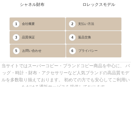
シャネル財布
ロレックスモデル
1
2
会社概要
支払い方法
3
4
品質保証
返品交換
5
6
お問い合わせ
プライバシー
当サイトではスーパーコピー・ブランドコピー商品を中心に、 バ
ッグ・時計・財布・アクセサリーなど人気ブランドの高品質モデ
ルを多数取り揃えております。 初めての方でも安心してご利用い
ただける通販サービスを提供しております。
連絡先：
yoyocopys@gmail.com
／ Line: yoyocopy ／ 店長：渡辺
実香 ／ 営業時間：08：30～23：30（24時間受付）
※当WEBサイト掲載写真の無断転載・外部利用を禁止します。
Copyright © 2013-2025
YOYOCOPY
All Rights Reserved.
sitemap