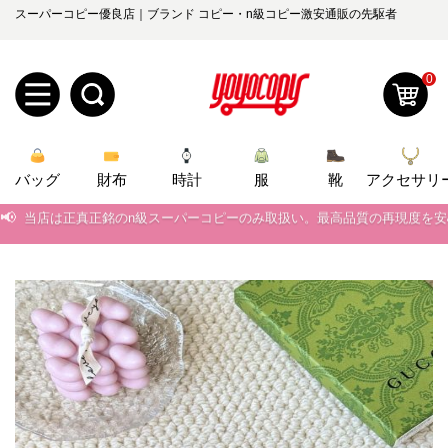
スーパーコピー優良店｜ブランド コピー・n級コピー激安通販の先駆者
0
新
バッグ
規
ロ
財布
時計
服
靴
アクセサリ
📢
当店は正真正銘のn級スーパーコピーのみ取扱い。最高品質の再現度を
ユ
グ
📢
2026春の新作続々更新中！期間中のご注文でお得な割引をご利用いただ
0
ー
イ
📢
新作入荷！ルイ・ヴィトンスーパーコピー バッグ最新モデルが登場。上
📢
当店は正真正銘のn級スーパーコピーのみ取扱い。最高品質の再現度を
ザ
ン
オ
📢
2026春の新作続々更新中！期間中のご注文でお得な割引をご利用いただ
ー
ー
お
yoyocopys@gmail.com
📢
新作入荷！ルイ・ヴィトンスーパーコピー バッグ最新モデルが登場。上
登
ダ
知