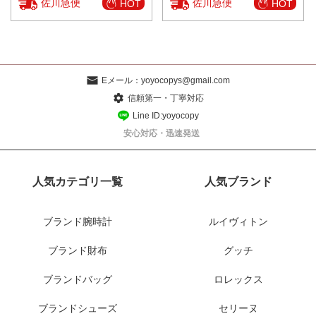
佐川急便
佐川急便
HOT
HOT
Eメール：
yoyocopys@gmail.com
信頼第一・丁寧対応
Line ID:yoyocopy
安心対応・迅速発送
人気カテゴリ一覧
人気ブランド
ブランド腕時計
ルイヴィトン
ブランド財布
グッチ
ブランドバッグ
ロレックス
ブランドシューズ
セリーヌ