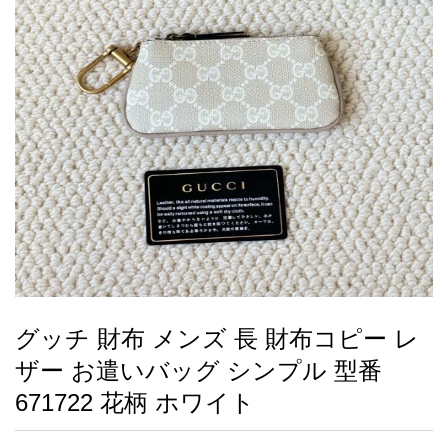
録
ー
ら
アイフォーンケ
管
せ
2026人気特集
アクセサリー
衣装セット
住まい用品
スカーフ
バッグ
ズボン
ベルト
財布
時計
小物
服
靴
ース
理
最
新
製
品
グッチ 財布 メンズ 長 財布コピー レ
お
ザー お遣いバッグ シンプル 型番
す
す
671722 花柄 ホワイト
め
商