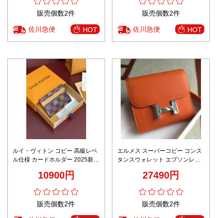
販売個数2件
販売個数2件
佐川急便
佐川急便
HOT
HOT
ルイ・ヴィトン コピー 高級レベ
エルメス スーパーコピー コンス
ル仕様 カードホルダー 2025新作
タンスウォレット エプソンレザ
圧倒的な再現度 正確な刻印 数量
ー仕様 定番
10900円
27490円
限定入荷
販売個数2件
販売個数2件