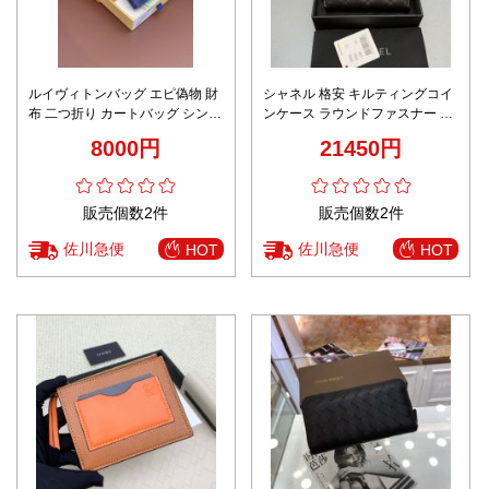
ルイヴィトンバッグ エピ偽物 財
シャネル 格安 キルティングコイ
布 二つ折り カートバッグ シンプ
ンケース ラウンドファスナー ゴ
ル 花柄 お洒落 ブルー
ールドロゴ仕様 上質レザー 高再
8000円
21450円
現度モデル
販売個数2件
販売個数2件
佐川急便
佐川急便
HOT
HOT