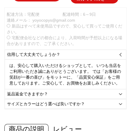
配達方法：宅配便
配達時間：6～9日
連絡メール：
yoyocopys@gmail.com
新品はすべて未使用品ですので、安心して買ってご使用くだ
さい。
宅配便会社などの都合により、入荷時間が予想以上になる場
合がありますので、ご了承ください。
信用して大丈夫でしょうか？

は、安心して購入いただけるショップとして。 いつも当店を
ご利用いただき誠にありがとうございます。 では「お客様の
笑顔が一番の喜び」をモットーに、「品質安心保証」をご用
意しております。ご安心して、お買物をお楽しみください。
返品返金できますか？

サイズとカラーはどう選べば良いですか？

商品の説明
レビュー