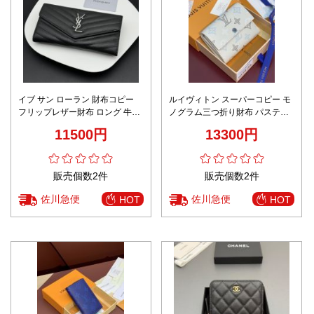
イブ サン ローラン 財布コピー
ルイヴィトン スーパーコピー モ
フリップレザー財布 ロング 牛革
ノグラム三つ折り財布 パステル
レザー 品質保証 ブラック
デザイン 口コミ多数
11500円
13300円
販売個数2件
販売個数2件
佐川急便
佐川急便
HOT
HOT