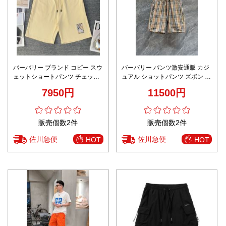
バーバリー ブランド コピー スウ
バーバリー パンツ激安通販 カジ
ェットショートパンツ チェック
ュアル ショットパンツ ズボン 夏
パッチデザイン 精密ディテール
服 柔らかい ビーチ 格子模様 ブ
7950円
11500円
ラウン
販売個数2件
販売個数2件
佐川急便
佐川急便
HOT
HOT