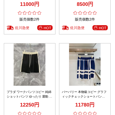
イン 高評価
100％綿 ブラック
11000円
8500円
販売個数2件
販売個数2件
佐川急便
佐川急便
HOT
HOT
プラダ ワークパンツコピー 純綿
バーバリー 本物級コピー グラフ
ショットパンツ ゆったり 運動 カ
ィックチェックショートパンツ
ジュアルパンツ 柔らかい ブラッ
ドローストリング仕様 圧倒的な
12250円
11780円
ク
再現度