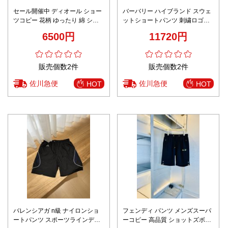
セール開催中 ディオール ショー
バーバリー ハイブランド スウェ
ツコピー 花柄 ゆったり 綿 ショ
ットショートパンツ 刺繍ロゴデ
ットズボン ベージュ色
ザイン 高品質
6500円
11720円
販売個数2件
販売個数2件
佐川急便
佐川急便
HOT
HOT
バレンシアガ n級 ナイロンショ
フェンディ パンツ メンズスーパ
ートパンツ スポーツラインデザ
ーコピー 高品質 ショットズボン