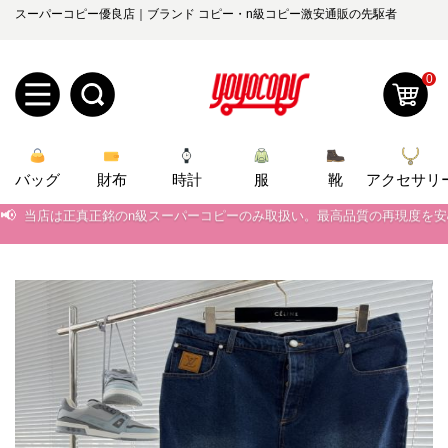
スーパーコピー優良店｜ブランド コピー・n級コピー激安通販の先駆者
0
新
バッグ
規
ロ
財布
時計
服
靴
アクセサリ
📢
当店は正真正銘のn級スーパーコピーのみ取扱い。最高品質の再現度を
ユ
グ
📢
2026春の新作続々更新中！期間中のご注文でお得な割引をご利用いただ
0
ー
イ
📢
新作入荷！ルイ・ヴィトンスーパーコピー バッグ最新モデルが登場。上
📢
当店は正真正銘のn級スーパーコピーのみ取扱い。最高品質の再現度を
ザ
ン
オ
📢
2026春の新作続々更新中！期間中のご注文でお得な割引をご利用いただ
ー
ー
お
yoyocopys@gmail.com
📢
新作入荷！ルイ・ヴィトンスーパーコピー バッグ最新モデルが登場。上
登
ダ
知