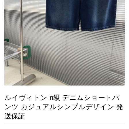
録
ー
ら
アイフォーンケ
管
せ
2026人気特集
アクセサリー
衣装セット
住まい用品
スカーフ
バッグ
ズボン
ベルト
財布
時計
小物
服
靴
ース
理
最
新
製
品
ルイヴィトン n級 デニムショートパ
お
ンツ カジュアルシンプルデザイン 発
す
す
送保証
め
商