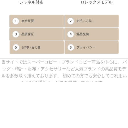
シャネル財布
ロレックスモデル
1
2
会社概要
支払い方法
3
4
品質保証
返品交換
5
6
お問い合わせ
プライバシー
当サイトではスーパーコピー・ブランドコピー商品を中心に、 バ
ッグ・時計・財布・アクセサリーなど人気ブランドの高品質モデ
ルを多数取り揃えております。 初めての方でも安心してご利用い
ただける通販サービスを提供しております。
連絡先：
yoyocopys@gmail.com
／ Line: yoyocopy ／ 店長：渡辺
実香 ／ 営業時間：08：30～23：30（24時間受付）
※当WEBサイト掲載写真の無断転載・外部利用を禁止します。
Copyright © 2013-2025
YOYOCOPY
All Rights Reserved.
sitemap