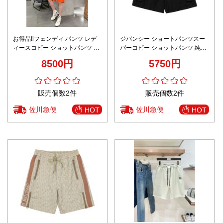
お得品‼フェンディ パンツ レデ
ジバンシー ショートパンツスー
ィースコピー ショットパンツ カ
パーコピー ショットパンツ 純綿
ジュアル 純綿 五分 柔らかい オ
ロゴ刺繍 メンズ ブラック
8500円
5750円
レンジ色
販売個数2件
販売個数2件
佐川急便
佐川急便
HOT
HOT