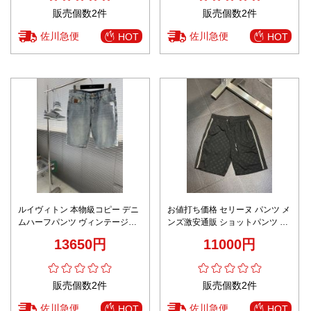
販売個数2件
販売個数2件
佐川急便
佐川急便
HOT
HOT
ルイヴィトン 本物級コピー デニ
お値打ち価格 セリーヌ パンツ メ
ムハーフパンツ ヴィンテージ加
ンズ激安通販 ショットパンツ ビ
工 満足度高い
ーチズボン 通気性いい 柔らかい
13650円
11000円
ブラック
販売個数2件
販売個数2件
佐川急便
佐川急便
HOT
HOT