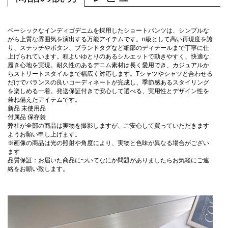
ベーシックなインディゴデニムを採用したショートパンツは、シンプルな
がら上質な雰囲気を演出する万能アイテムです。n級として高い再現度を誇
り、ステッチやボタン、ブランドタグなど細部のディテールまで丁寧に仕
上げられています。程よいゆとりのあるシルエットで動きやすく、快適な
履き心地を実現。耐久性のあるデニム素材は長く愛用でき、カジュアルか
らストリートスタイルまで幅広く対応します。Tシャツやシャツと合わせる
だけでバランスの良いコーディネートが完成し、季節感あるスタイリング
を楽しめる一着。発送保証付きで安心して選べる、実用性とデザイン性を
兼ね備えたアイテムです。
新品 未使用品
付属品 保存袋
弊社が全部の商品は実物を撮影しますが、ご安心して買っていただきます
ようお願い申し上げます。
※画像の商品は光の照射や角度により、実物と色味が異なる場合がござい
ます
品質保証：お届いた商品についてなにか問題がありましたらお気軽にご連
絡をお願い致します。