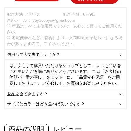
配達方法：宅配便
配達時間：6～9日
連絡メール：
yoyocopys@gmail.com
新品はすべて未使用品ですので、安心して買ってご使用くだ
さい。
宅配便会社などの都合により、入荷時間が予想以上になる場
合がありますので、ご了承ください。
信用して大丈夫でしょうか？

は、安心して購入いただけるショップとして。 いつも当店を
ご利用いただき誠にありがとうございます。 では「お客様の
笑顔が一番の喜び」をモットーに、「品質安心保証」をご用
意しております。ご安心して、お買物をお楽しみください。
返品返金できますか？

サイズとカラーはどう選べば良いですか？

商品の説明
レビュー