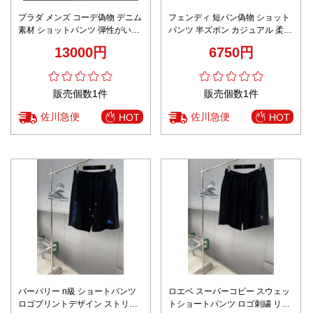
プラダ メンズ コーデ偽物 デニム
フェンディ 短パン偽物 ショット
素材 ショットパンツ 弾性がいい
パンツ 半ズボン カジュアル 柔ら
人気商品 メンズ ブルー
かい 純綿 ビーチ 人気服 ブラウ
13000円
6750円
ン
販売個数1件
販売個数1件
佐川急便
佐川急便
HOT
HOT
バーバリー n級 ショートパンツ
ロエベ スーパーコピー スウェッ
ロゴプリントデザイン ストリー
トショートパンツ ロゴ刺繍 リラ