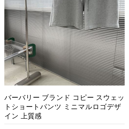
録
ー
ら
アイフォーンケ
管
せ
2026人気特集
アクセサリー
衣装セット
住まい用品
スカーフ
バッグ
ズボン
ベルト
財布
時計
小物
服
靴
ース
理
最
新
製
品
バーバリー ブランド コピー スウェッ
お
トショートパンツ ミニマルロゴデザ
す
す
イン 上質感
め
商