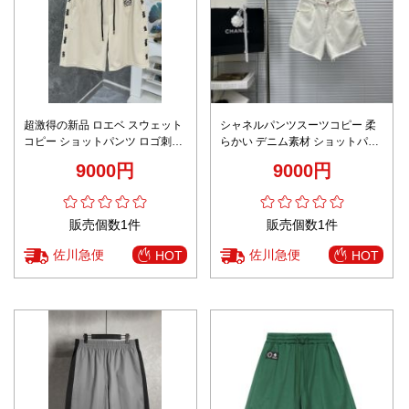
超激得の新品 ロエベ スウェット
シャネルパンツスーツコピー 柔
コピー ショットパンツ ロゴ刺繍
らかい デニム素材 ショットパン
ロエベ 品質保証 ベージュ色
ツ ズボン シンプル 美脚 ホワイ
9000円
9000円
ト
販売個数1件
販売個数1件
佐川急便
佐川急便
HOT
HOT