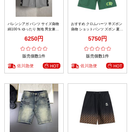
バレンシアガ パンツ サイズ偽物
おすすめ クロムハーツ 半ズボン
綿100％ ゆったり 無地 男女兼用
偽物 ショットパンツ ズボン 夏
ショットズボン グレー
水泳 シンプル グリーン
6250円
5750円
販売個数1件
販売個数1件
佐川急便
佐川急便
HOT
HOT