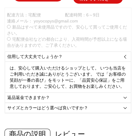
配達方法：宅配便
配達時間：6～9日
連絡メール：
yoyocopys@gmail.com
新品はすべて未使用品ですので、安心して買ってご使用くだ
さい。
宅配便会社などの都合により、入荷時間が予想以上になる場
合がありますので、ご了承ください。
信用して大丈夫でしょうか？

は、安心して購入いただけるショップとして。 いつも当店を
ご利用いただき誠にありがとうございます。 では「お客様の
笑顔が一番の喜び」をモットーに、「品質安心保証」をご用
意しております。ご安心して、お買物をお楽しみください。
返品返金できますか？

サイズとカラーはどう選べば良いですか？

商品の説明
レビュー