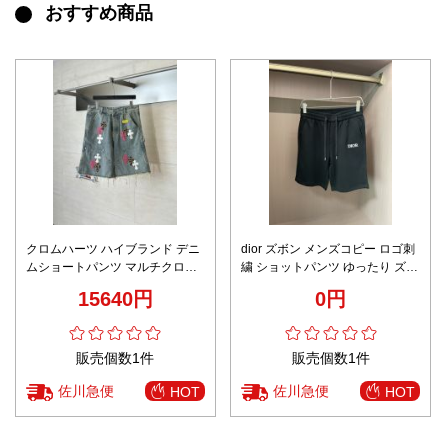
おすすめ商品
クロムハーツ ハイブランド デニ
dior ズボン メンズコピー ロゴ刺
ムショートパンツ マルチクロス
繍 ショットパンツ ゆったり ズボ
ワッペンデザイン ダメージ加工
ン カジュアル ブラック
15640円
0円
高級感仕上げ
販売個数1件
販売個数1件
佐川急便
佐川急便
HOT
HOT