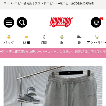
スーパーコピー優良店｜ブランド コピー・n級コピー激安通販の先駆者
0
新
バッグ
規
ロ
財布
時計
服
靴
アクセサリ
📢
当店は正真正銘のn級スーパーコピーのみ取扱い。最高品質の再現度を
ユ
グ
📢
2026春の新作続々更新中！期間中のご注文でお得な割引をご利用いただ
0
ー
イ
📢
新作入荷！ルイ・ヴィトンスーパーコピー バッグ最新モデルが登場。上
📢
当店は正真正銘のn級スーパーコピーのみ取扱い。最高品質の再現度を
ザ
ン
オ
📢
2026春の新作続々更新中！期間中のご注文でお得な割引をご利用いただ
ー
ー
お
yoyocopys@gmail.com
📢
新作入荷！ルイ・ヴィトンスーパーコピー バッグ最新モデルが登場。上
登
ダ
知