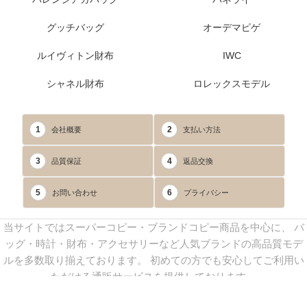
グッチバッグ
オーデマピゲ
ルイヴィトン財布
IWC
シャネル財布
ロレックスモデル
1
2
会社概要
支払い方法
3
4
品質保証
返品交換
5
6
お問い合わせ
プライバシー
当サイトではスーパーコピー・ブランドコピー商品を中心に、 バ
ッグ・時計・財布・アクセサリーなど人気ブランドの高品質モデ
ルを多数取り揃えております。 初めての方でも安心してご利用い
ただける通販サービスを提供しております。
連絡先：
yoyocopys@gmail.com
／ Line: yoyocopy ／ 店長：渡辺