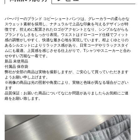
バーバリーのブランド コピーショートパンツは、グレーカラーの柔らかな
スウェット素材を採用し、ナチュラルで上品な印象を与えるデザインが特
徴です。控えめに配置されたロゴがアクセントとなり、シンプルながらも
ブランドらしさをしっかり表現。ウエストはドローコード仕様でフィット
感の調整がしやすく、快適な履き心地を実現しています。程よくゆとりの
あるシルエットによりリラックス感があり、日常コーデやリラックスタイ
ムにも最適。上質感を感じさせる仕上がりで、Tシャツやスニーカーと合わ
せやすい万能な一着です。
新品 未使用品
付属品 保存袋
弊社が全部の商品は実物を撮影しますが、ご安心して買っていただきます
ようお願い申し上げます。
※画像の商品は光の照射や角度により、実物と色味が異なる場合がござい
ます
品質保証：お届いた商品についてなにか問題がありましたらお気軽にご連
絡をお願い致します。