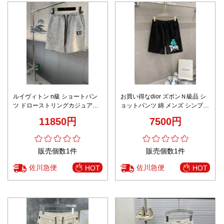
ルイヴィトン n級 ショートパン
お買い得なdior ズボンＮ級品 シ
ツ ドローストリングカジュアル
ョットパンツ 綿 メンズ シンプル
デザイン 実店舗運営
ブラック
11850円
7500円
販売個数1件
販売個数1件
佐川急便
佐川急便
HOT
HOT