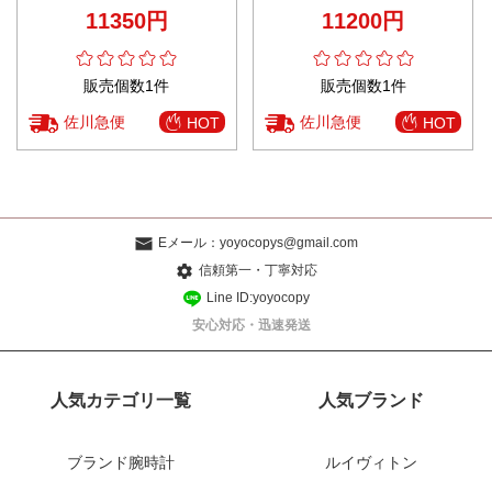
ト仕様 リピーター多数
ックス設計 発送保証
11350円
11200円
販売個数1件
販売個数1件
佐川急便
佐川急便
HOT
HOT
Eメール：
yoyocopys@gmail.com
信頼第一・丁寧対応
Line ID:yoyocopy
安心対応・迅速発送
人気カテゴリ一覧
人気ブランド
ブランド腕時計
ルイヴィトン