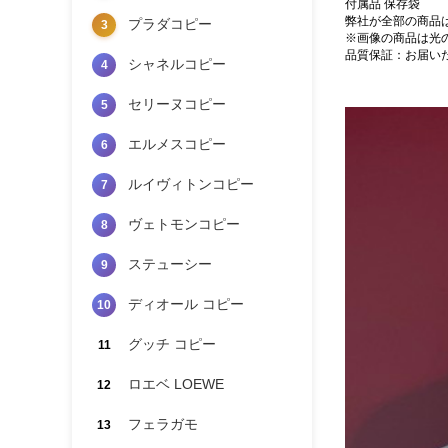
付属品 保存袋
弊社が全部の商品
プラダコピー
3
※画像の商品は光
品質保証：お届い
シャネルコピー
4
セリーヌコピー
5
エルメスコピー
6
ルイヴィトンコピー
7
ヴェトモンコピー
8
ステューシー
9
ディオール コピー
10
グッチ コピー
11
ロエベ LOEWE
12
フェラガモ
13