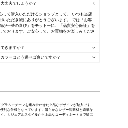
て大丈夫でしょうか？

心して購入いただけるショップとして。 いつも当店
用いただき誠にありがとうございます。 では「お客
顔が一番の喜び」をモットーに、「品質安心保証」を
しております。ご安心して、お買物をお楽しみくださ
金できますか？

とカラーはどう選べば良いですか？

ノグラムモチーフを組み合わせた上品なデザインが魅力です。
も便利な仕様となっています。滑らかなレザー調素材と繊細な
すく、カジュアルスタイルから上品なコーディネートまで幅広