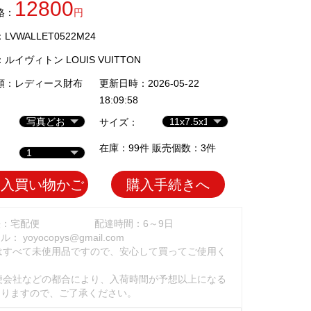
12800
格：
円
VWALLET0522M24
：
ルイヴィトン LOUIS VUITTON
類：
レディース財布
更新日時：2026-05-22
18:09:58
サイズ：
在庫：99件 販売個数：3件
加入買い物かご
購入手続きへ
法：宅配便
配達時間：6～9日
ール：
yoyocopys@gmail.com
はすべて未使用品ですので、安心して買ってご使用く
。
便会社などの都合により、入荷時間が予想以上になる
ありますので、ご了承ください。