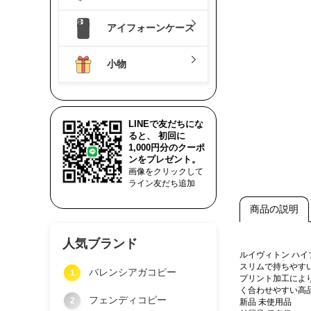
アイフォーンケース
小物
LINEで友だちにな
ると、 初回に
1,000円分のクーポ
ンをプレゼント。
画像をクリックして
ライン友だち追加
商品の説明
人気ブランド
ルイヴィトン ハ
スリムで持ちやす
バレンシアガコピー
1
プリント加工によ
く合わせやすい高
フェンディコピー
2
新品 未使用品