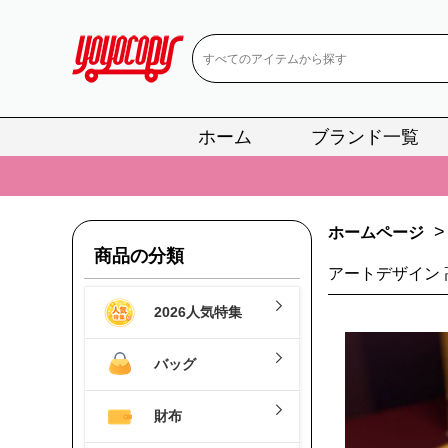
ホーム
ブランド一覧
📢
当店は正真
📢
2
>
ホームページ
📢
新作入荷！ル
商品の分類
アートデザイン 
📢
当店は正真
2026人気特集
📢
2
📢
新作入荷！ル
バッグ
財布