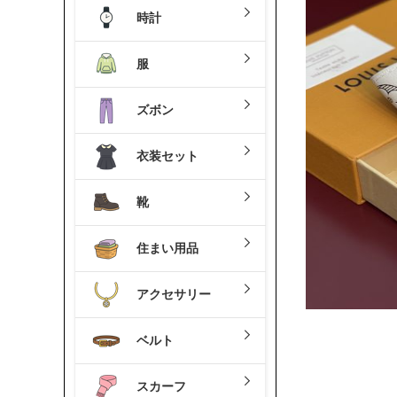
時計
服
ズボン
衣装セット
靴
住まい用品
アクセサリー
ベルト
スカーフ