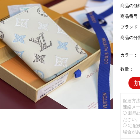
商品の価
商品番号：L
ブランド
商品の分
カラー：
数量：
配達方
連絡メ
新品
ださい
宅配
場合が