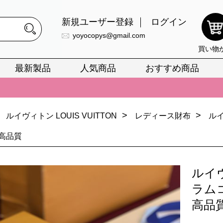
新規ユーザー登録
ログイン
yoyocopys@gmail.com
買い物
最新製品
人気商品
おすすめ商品
正銘のn級スーパーコピーのみ取扱い。最高品質の再現度を安心してお選
026春の新作続々更新中！期間中のご注文でお得な割引をご利用いただ
>
>
ルイヴィトン LOUIS VUITTON
レディース財布
ル
イ・ヴィトンスーパーコピー バッグ最新モデルが登場。上質な仕上が
高品質
正銘のn級スーパーコピーのみ取扱い。最高品質の再現度を安心してお選
026春の新作続々更新中！期間中のご注文でお得な割引をご利用いただ
ルイ
イ・ヴィトンスーパーコピー バッグ最新モデルが登場。上質な仕上が
ラム
高品