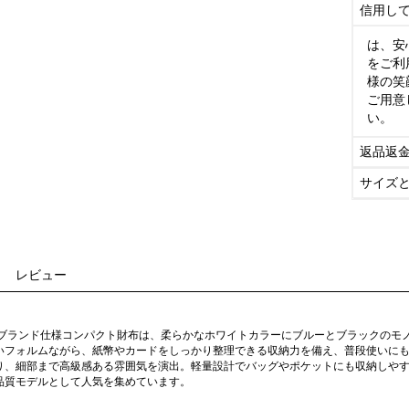
信用し
は、安
をご利
様の笑
ご用意
い。
返品返
サイズ
レビュー
イブランド仕様コンパクト財布は、柔らかなホワイトカラーにブルーとブラックのモ
いフォルムながら、紙幣やカードをしっかり整理できる収納力を備え、普段使いに
り、細部まで高級感ある雰囲気を演出。軽量設計でバッグやポケットにも収納しや
品質モデルとして人気を集めています。