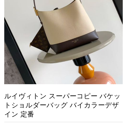
録
ー
ら
アイフォーンケ
管
せ
2026人気特集
アクセサリー
衣装セット
住まい用品
スカーフ
バッグ
ズボン
ベルト
財布
時計
小物
服
靴
ース
理
最
新
製
品
ルイヴィトン スーパーコピー バケッ
お
トショルダーバッグ バイカラーデザ
す
す
イン 定番
め
商