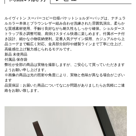
ルイヴィトン スーパーコピー仕様バケットショルダーバッグは、ナチュラ
ルカラー本体とブラウンレザー組み合わせ洗練された雰囲気演出。柔らか
な質感素材使用、手触り良好ながら耐久性もしっかり確保。ショルダース
トラップ長さ調整可能、肩掛けスタイル快適に楽しめます。付属ポーチ付
き設計、細かな小物収納便利。定番人気デザイン採用、カジュアルから上
品コーデまで幅広く対応。金具部分刻印や縫製ラインまで丁寧に仕上げ、
高級感仕上げ魅力感じられるモデルです。
新品 未使用品
付属品 保存袋
弊社が全部の商品は実物を撮影しますが、ご安心して買っていただきます
ようお願い申し上げます。
※画像の商品は光の照射や角度により、実物と色味が異なる場合がござい
ます
品質保証：お届いた商品についてなにか問題がありましたらお気軽にご連
絡をお願い致します。