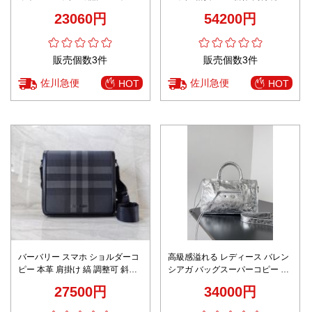
オールのブックトートシリーズ
イントレチャートダークブラウ
23060円
54200円
ン仕様 安心の日本倉庫発送
販売個数3件
販売個数3件
佐川急便
佐川急便
HOT
HOT
バーバリー スマホ ショルダーコ
高級感溢れる レディース バレン
ピー 本革 肩掛け 縞 調整可 斜め
シアガ バッグスーパーコピー 軽
掛けバッグ ブラック
量 ハンドバッグ 本革 レザー シ
27500円
34000円
ルバー