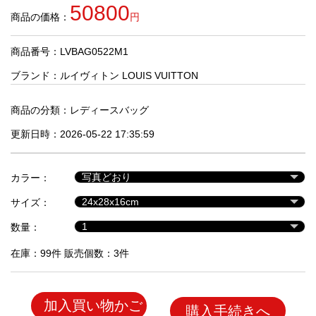
品
50800
商品の価格：
円
商品番号：LVBAG0522M1
人
気
ブランド：
ルイヴィトン LOUIS VUITTON
商
品
商品の分類：
レディースバッグ
更新日時：2026-05-22 17:35:59
セ
ー
カラー：
ル
商
サイズ：
品
数量：
在庫：99件 販売個数：3件
加入買い物かご
購入手続きへ