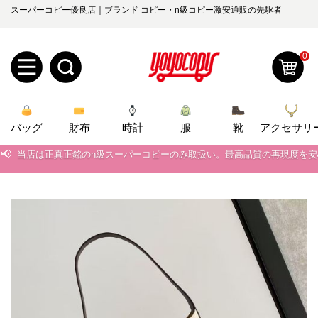
スーパーコピー優良店｜ブランド コピー・n級コピー激安通販の先駆者
0
新
バッグ
規
ロ
財布
時計
服
靴
アクセサリ
📢
当店は正真正銘のn級スーパーコピーのみ取扱い。最高品質の再現度を
ユ
グ
📢
2026春の新作続々更新中！期間中のご注文でお得な割引をご利用いただ
0
ー
イ
📢
新作入荷！ルイ・ヴィトンスーパーコピー バッグ最新モデルが登場。上
ザ
ン
📢
当店は正真正銘のn級スーパーコピーのみ取扱い。最高品質の再現度を
オ
📢
2026春の新作続々更新中！期間中のご注文でお得な割引をご利用いただ
ー
ー
お
yoyocopys@gmail.com
📢
新作入荷！ルイ・ヴィトンスーパーコピー バッグ最新モデルが登場。上
登
ダ
知