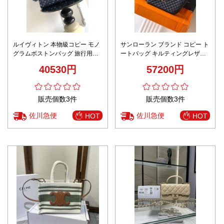
ルイヴィトン 本物級コピー モノ
サンローラン ブランド コピー ト
グラムボストンバッグ 旅行用大
ートバッグ キルティングレザー
容量設計 圧倒的な再現度
YSLロゴ 大容量設計 実店舗運営
40530円
57200円
販売個数3件
販売個数3件
佐川急便
佐川急便
HOT
HOT