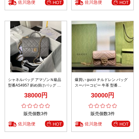
佐川急便
佐川急便
HOT
HOT
シャネルバッグ アマゾンＮ級品
爆買い gucci チルドレン バッグ
型番AS4957 斜め掛けバッグ 手
スーパーコピー 牛革 型番
持ち 牛革 レディース 優雅 グレ
476433 肩掛けバッグ チェーン
38000円
30000円
イ
バッグ 少女風 レディース ピンク
販売個数3件
販売個数3件
佐川急便
佐川急便
HOT
HOT