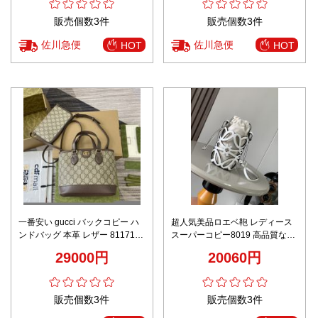
販売個数3件
販売個数3件
佐川急便
佐川急便
HOT
HOT
一番安い gucci バックコピー ハ
超人気美品ロエベ鞄 レディース
ンドバッグ 本革 レザー 811716
スーパーコピー8019 高品質なカ
花柄 上質 ブラウン
ーフレザー
29000円
20060円
販売個数3件
販売個数3件