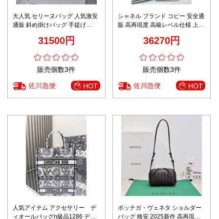
大人気 セリーヌバッグ 人気激安
シャネル ブランド コピー 安全通
通販 斜め掛けバッグ 手提げ
販 高再現度 高級レベル仕様 上質
199162 Ｓサイズ レザー トート
感 アプリコットミニバッグ
31500円
36270円
縞 グリーン
販売個数3件
販売個数3件
佐川急便
佐川急便
HOT
HOT
人気アイテム アクセサリー デ
ボッテガ・ヴェネタ ショルダー
ィオールバッグn級品1286 ディ
バッグ 格安 2025新作 高再現度