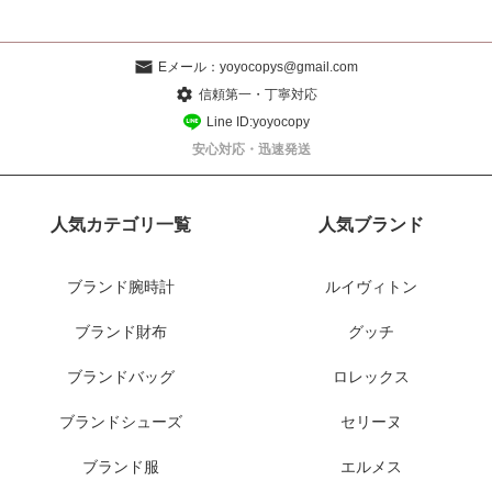
Eメール：
yoyocopys@gmail.com
信頼第一・丁寧対応
Line ID:yoyocopy
安心対応・迅速発送
人気カテゴリ一覧
人気ブランド
ブランド腕時計
ルイヴィトン
ブランド財布
グッチ
ブランドバッグ
ロレックス
ブランドシューズ
セリーヌ
ブランド服
エルメス