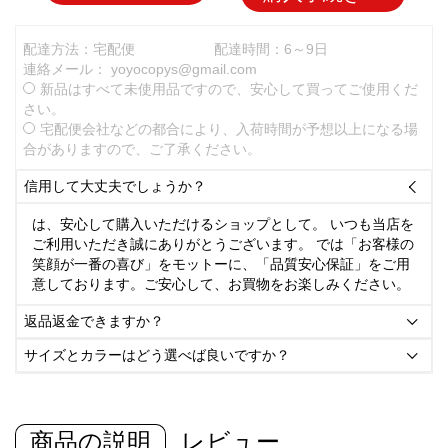
配達方法：宅配便
配達時間：6～9日
連絡メール：
yoyocopys@gmail.com
新品はすべて未使用品ですので、安心して買ってご使用くだ
さい。
宅配便会社などの都合により、入荷時間が予想以上になる場
合がありますので、ご了承ください。
信用して大丈夫でしょうか？

は、安心して購入いただけるショップとして。 いつも当店を
ご利用いただき誠にありがとうございます。 では「お客様の
笑顔が一番の喜び」をモットーに、「品質安心保証」をご用
意しております。ご安心して、お買物をお楽しみください。
返品返金できますか？

サイズとカラーはどう選べば良いですか？

商品の説明
レビュー