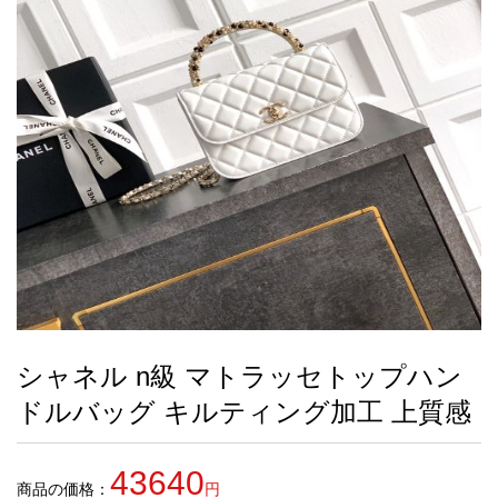
録
ー
ら
アイフォーンケ
管
せ
2026人気特集
アクセサリー
衣装セット
住まい用品
スカーフ
バッグ
ズボン
ベルト
財布
時計
小物
服
靴
ース
理
最
新
製
品
シャネル n級 マトラッセトップハン
お
ドルバッグ キルティング加工 上質感
す
す
め
43640
商
商品の価格：
円