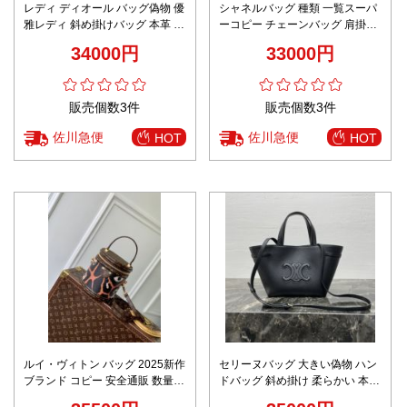
レディ ディオール バッグ偽物 優
シャネルバッグ 種類 一覧スーパ
雅レディ 斜め掛けバッグ 本革 レ
ーコピー チェーンバッグ 肩掛け
ザー ミニ 日常 ブラック
優雅 おしゃれ 高品質 ホワイト
34000円
33000円
販売個数3件
販売個数3件
佐川急便
佐川急便
HOT
HOT
ルイ・ヴィトン バッグ 2025新作
セリーヌバッグ 大きい偽物 ハン
ブランド コピー 安全通販 数量限
ドバッグ 斜め掛け 柔らかい 本革
定入荷 高評価 口コミ多数 秘密厳
レザー 118613 ブラック