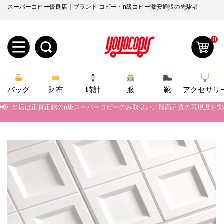
スーパーコピー優良店｜ブランド コピー・n級コピー激安通販の先駆者
0
新
バッグ
規
ロ
財布
時計
服
靴
アクセサリ
📢
当店は正真正銘のn級スーパーコピーのみ取扱い。最高品質の再現度を
ユ
グ
📢
2026春の新作続々更新中！期間中のご注文でお得な割引をご利用いただ
📢
0
新作入荷！ルイ・ヴィトンスーパーコピー バッグ最新モデルが登場。上
ー
イ
📢
当店は正真正銘のn級スーパーコピーのみ取扱い。最高品質の再現度を
ザ
ン
オ
📢
2026春の新作続々更新中！期間中のご注文でお得な割引をご利用いただ
ー
ー
お
📢
新作入荷！ルイ・ヴィトンスーパーコピー バッグ最新モデルが登場。上
yoyocopys@gmail.com
登
ダ
知