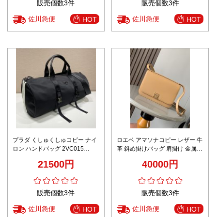
販売個数3件
販売個数3件
佐川急便
佐川急便
HOT
HOT
プラダ くしゅくしゅコピー ナイ
ロエベ アマソナコピー レザー 牛
ロン ハンドバッグ 2VC015
革 斜め掛けバッグ 肩掛け 金属ロ
addidasXpradaコラボ 旅行バッ
ゴ シンプル 日常 9067 イエロー
21500円
40000円
グ ブラック
販売個数3件
販売個数3件
佐川急便
佐川急便
HOT
HOT