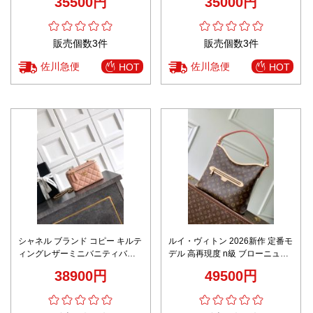
35500円
35000円
守配送
販売個数3件
販売個数3件
佐川急便
佐川急便
HOT
HOT
シャネル ブランド コピー キルテ
ルイ・ヴィトン 2026新作 定番モ
ィングレザーミニバニティバッ
デル 高再現度 n級 ブローニュ
グ チェーンショルダーモデル 確
NM 高品質本革使用 正確な刻印
38900円
49500円
実に届く
精密ディテール 安心サイト 追跡
可能 発送保証