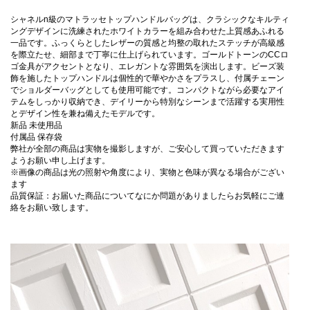
シャネルn級のマトラッセトップハンドルバッグは、クラシックなキルティ
ングデザインに洗練されたホワイトカラーを組み合わせた上質感あふれる
一品です。ふっくらとしたレザーの質感と均整の取れたステッチが高級感
を際立たせ、細部まで丁寧に仕上げられています。ゴールドトーンのCCロ
ゴ金具がアクセントとなり、エレガントな雰囲気を演出します。ビーズ装
飾を施したトップハンドルは個性的で華やかさをプラスし、付属チェーン
でショルダーバッグとしても使用可能です。コンパクトながら必要なアイ
テムをしっかり収納でき、デイリーから特別なシーンまで活躍する実用性
とデザイン性を兼ね備えたモデルです。
新品 未使用品
付属品 保存袋
弊社が全部の商品は実物を撮影しますが、ご安心して買っていただきます
ようお願い申し上げます。
※画像の商品は光の照射や角度により、実物と色味が異なる場合がござい
ます
品質保証：お届いた商品についてなにか問題がありましたらお気軽にご連
絡をお願い致します。