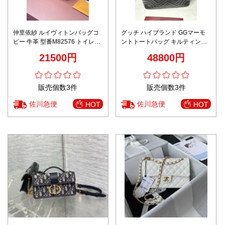
仲里依紗 ルイヴィトンバッグコ
グッチ ハイブランド GGマーモ
ピー 牛革 型番M82576 トイレタ
ントトートバッグ キルティング
リーバッグ バスルームポーチ 携
レザー ブラック 上質感
21500円
48800円
帯用 洗面用具入れポーチ ブラッ
ク
販売個数3件
販売個数3件
佐川急便
佐川急便
HOT
HOT