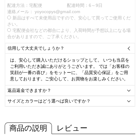
配達方法：宅配便
配達時間：6～9日
連絡メール：
yoyocopys@gmail.com
新品はすべて未使用品ですので、安心して買ってご使用くだ
さい。
宅配便会社などの都合により、入荷時間が予想以上になる場
合がありますので、ご了承ください。
信用して大丈夫でしょうか？

は、安心して購入いただけるショップとして。 いつも当店を
ご利用いただき誠にありがとうございます。 では「お客様の
笑顔が一番の喜び」をモットーに、「品質安心保証」をご用
意しております。ご安心して、お買物をお楽しみください。
返品返金できますか？

サイズとカラーはどう選べば良いですか？

商品の説明
レビュー