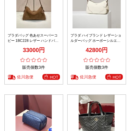
プラダバッグ 色あせスーパーコ
プラダ ハイブランド レザーショ
ピー 1BC228 レザー ハンドバッ
ルダーバッグ ホーボーシルエッ
グ 本革 優雅レディ ブラウン
ト 精密ディテール
33000円
42800円
販売個数3件
販売個数3件
佐川急便
佐川急便
HOT
HOT