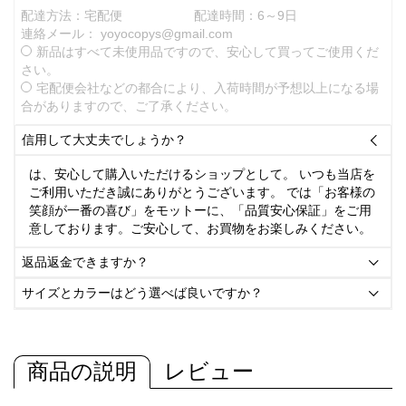
配達方法：宅配便
配達時間：6～9日
連絡メール：
yoyocopys@gmail.com
新品はすべて未使用品ですので、安心して買ってご使用くだ
さい。
宅配便会社などの都合により、入荷時間が予想以上になる場
合がありますので、ご了承ください。
信用して大丈夫でしょうか？

は、安心して購入いただけるショップとして。 いつも当店を
ご利用いただき誠にありがとうございます。 では「お客様の
笑顔が一番の喜び」をモットーに、「品質安心保証」をご用
意しております。ご安心して、お買物をお楽しみください。
返品返金できますか？

サイズとカラーはどう選べば良いですか？

商品の説明
レビュー