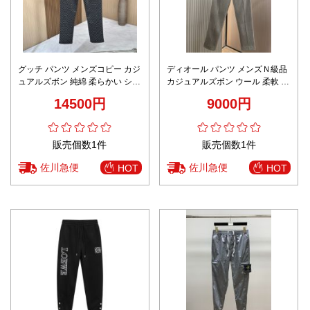
グッチ パンツ メンズコピー カジ
ディオール パンツ メンズＮ級品
ュアルズボン 純綿 柔らかい シン
カジュアルズボン ウール 柔軟 ロ
プル ゆったり 筒形 ブラック
ゴ 柔らかい 秋冬服 男女兼用 ブ
14500円
9000円
ラウン
販売個数1件
販売個数1件
佐川急便
佐川急便
HOT
HOT