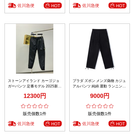
佐川急便
佐川急便
HOT
HOT
ストーンアイランド カーゴジョ
プラダ ズボン メンズ偽物 カジュ
ガーパンツ 定番モデル 2025新作
アルパンツ 純綿 運動 ランニング
格安 高再現度 高品質 通気 快適
ゆったり ブラック
12300円
9000円
な着心地 男女兼用 安心サイト
販売個数1件
販売個数1件
佐川急便
佐川急便
HOT
HOT