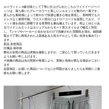
ルイヴィトン n級仕様として丁寧に仕上げられたこちらワイドイージーパ
ンツは、落ち着いたグレーカラーと美しいシルエットが魅力の一着です。
柔らかな素材感によって軽やかで快適な履き心地を実現し、長時間でもス
トレスなく着用可能。ウエスト部分にはドローコードを採用しており、フ
ィット感を自由に調整できる実用性も兼ね備えています。程よくゆとりあ
るワイドシルエットはカジュアルからモード系スタイルまで幅広く対応
し、Tシャツやパーカーと合わせるだけで洗練された雰囲気を演出。細部縫
製まで丁寧に再現された上質感ある人気モデルとして高い支持を集めてい
ます。
新品 未使用品
付属品 保存袋
弊社が全部の商品は実物を撮影しますが、ご安心して買っていただきます
ようお願い申し上げます。
※画像の商品は光の照射や角度により、実物と色味が異なる場合がござい
ます
品質保証：お届いた商品についてなにか問題がありましたらお気軽にご連
絡をお願い致します。