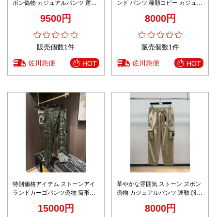
ボン偽物 カジュアルパンツ 運動
ンド パンツ 種類コピー カジュア
筒形ズボン 柔らかい 軽量 グリー
ルパンツ 運動 服 アウトドア 筒
9500円
8000円
ン
形ズボン グリーン
販売個数1件
販売個数1件
佐川急便
佐川急便
HOT
HOT
特別価格アイテム ストーンアイ
華やかな雰囲気 ストーン ズボン
ランドカーゴパンツ偽物 筒形ズ
偽物 カジュアルパンツ 運動 服
ボン 軽量 パンツ 人気販売 柔ら
アウトドア 筒形ズボン ベージュ
15000円
8000円
かい グリーン
色