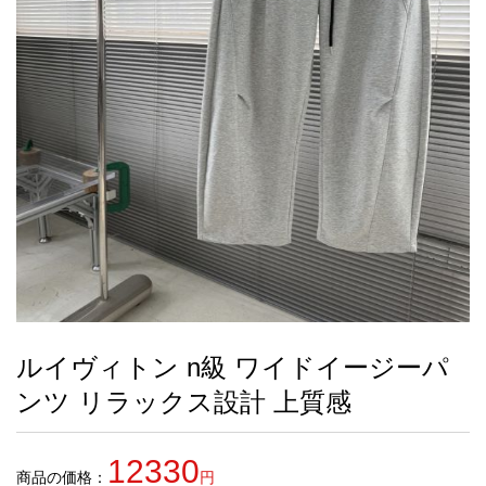
録
ー
ら
アイフォーンケ
管
せ
2026人気特集
アクセサリー
衣装セット
住まい用品
スカーフ
バッグ
ズボン
ベルト
財布
時計
小物
服
靴
ース
理
最
新
製
品
ルイヴィトン n級 ワイドイージーパ
お
ンツ リラックス設計 上質感
す
す
め
12330
商
商品の価格：
円