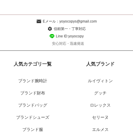
Eメール：
yoyocopys@gmail.com
信頼第一・丁寧対応
Line ID:yoyocopy
安心対応・迅速発送
人気カテゴリ一覧
人気ブランド
ブランド腕時計
ルイヴィトン
ブランド財布
グッチ
ブランドバッグ
ロレックス
ブランドシューズ
セリーヌ
ブランド服
エルメス