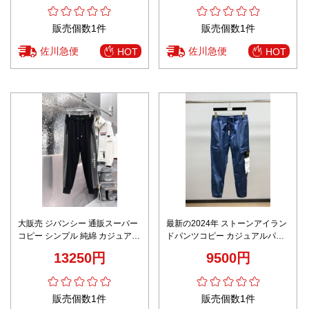
販売個数1件
販売個数1件
佐川急便
佐川急便
HOT
HOT
大販売 ジバンシー 通販スーパー
最新の2024年 ストーンアイラン
コピー シンプル 純綿 カジュアル
ドパンツコピー カジュアルパン
パンツ ランニング 柔軟 上質 ブ
ツ 運動 筒形ズボン 柔らかい 軽
13250円
9500円
ラック
量 ブルー
販売個数1件
販売個数1件