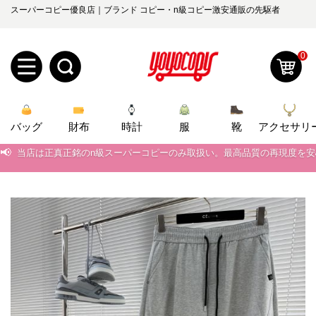
スーパーコピー優良店｜ブランド コピー・n級コピー激安通販の先駆者
0
新
バッグ
規
ロ
財布
時計
服
靴
アクセサリ
📢
当店は正真正銘のn級スーパーコピーのみ取扱い。最高品質の再現度を
ユ
グ
📢
2026春の新作続々更新中！期間中のご注文でお得な割引をご利用いただ
0
ー
イ
📢
新作入荷！ルイ・ヴィトンスーパーコピー バッグ最新モデルが登場。上
📢
ザ
ン
当店は正真正銘のn級スーパーコピーのみ取扱い。最高品質の再現度を
オ
📢
2026春の新作続々更新中！期間中のご注文でお得な割引をご利用いただ
ー
ー
お
yoyocopys@gmail.com
📢
新作入荷！ルイ・ヴィトンスーパーコピー バッグ最新モデルが登場。上
登
ダ
知