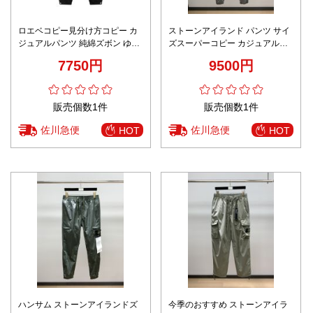
ロエベコピー見分け方コピー カ
ストーンアイランド パンツ サイ
ジュアルパンツ 純綿ズボン ゆっ
ズスーパーコピー カジュアルパ
たリ 厚い 暖かい 柔軟 通気性い
ンツ 運動 筒形ズボン 柔らかい
7750円
9500円
い ブラック
グレイ
販売個数1件
販売個数1件
佐川急便
佐川急便
HOT
HOT
ハンサム ストーンアイランドズ
今季のおすすめ ストーンアイラ