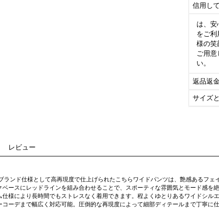
信用し
は、安
をご利
様の笑
ご用意
い。
返品返
サイズ
レビュー
イブランド仕様として高再現度で仕上げられたこちらワイドパンツは、艶感あるフェ
クベースにレッドラインを組み合わせることで、スポーティな雰囲気とモード感を
ム仕様により長時間でもストレスなく着用できます。程よくゆとりあるワイドシル
ーコーデまで幅広く対応可能。圧倒的な再現度によって細部ディテールまで丁寧に