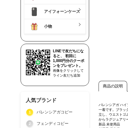
アイフォーンケース
小物
LINEで友だちにな
ると、 初回に
1,000円分のクーポ
ンをプレゼント。
画像をクリックして
ライン友だち追加
商品の説明
人気ブランド
バレンシアガ ハ
一着です。ブラッ
バレンシアガコピー
1
立し、ウエストゴ
からラグジュアリ
フェンディコピー
2
新品 未使用品