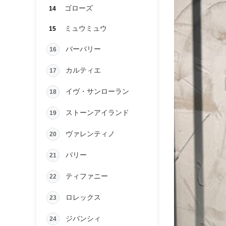
ゴローズ
14
ミュウミュウ
15
バーバリー
16
カルティエ
17
イヴ・サンローラン
18
ストーンアイランド
19
ヴァレンティノ
20
バリー
21
ティファニー
22
ロレックス
23
ジバンシィ
24