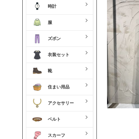
時計
服
ズボン
衣装セット
靴
住まい用品
アクセサリー
ベルト
スカーフ