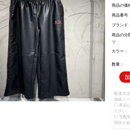
商品の価
商品番号：B
ブランド
商品の分
ツ
カラー：
数量：
配達方
連絡メ
新品
ださい
宅配
場合が