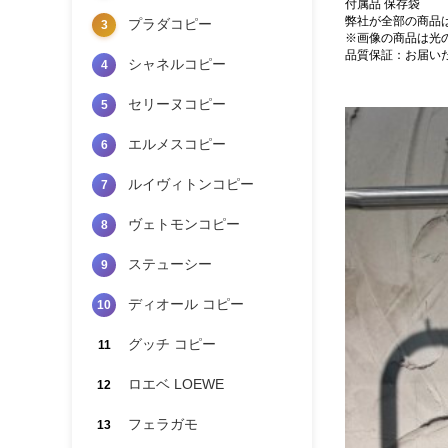
付属品 保存袋
弊社が全部の商品
プラダコピー
3
※画像の商品は光
品質保証：お届い
シャネルコピー
4
セリーヌコピー
5
エルメスコピー
6
ルイヴィトンコピー
7
ヴェトモンコピー
8
ステューシー
9
ディオール コピー
10
グッチ コピー
11
ロエベ LOEWE
12
フェラガモ
13