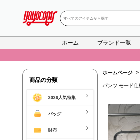
ホーム
ブランド一覧
📢
当店は正真
📢
2
>
📢
新作入荷！ル
ホームページ
商品の分類
📢
当店は正真
パンツ モード仕
📢
2
2026人気特集
📢
新作入荷！ル
バッグ
財布