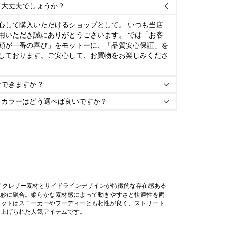
て大丈夫でしょうか？

心して購入いただけるショップとして。 いつも当店
用いただき誠にありがとうございます。 では「お客
顔が一番の喜び」をモットーに、「品質安心保証」を
しております。ご安心して、お買物をお楽しみくださ
金できますか？

とカラーはどう選べば良いですか？

イクレザー素材とサイドラインデザインが特徴的な存在感ある
絶妙に融合。柔らかな素材感によって動きやすさと快適性を両
エットはスニーカーやフーディーとも相性が良く、ストリート
仕上げられた人気アイテムです。