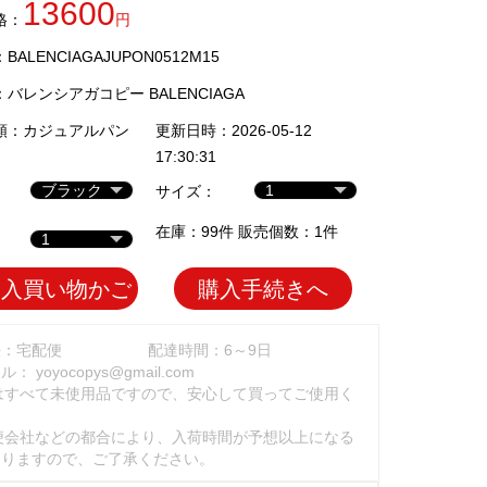
13600
格：
円
ALENCIAGAJUPON0512M15
：
バレンシアガコピー BALENCIAGA
類：
カジュアルパン
更新日時：2026-05-12
17:30:31
サイズ：
在庫：99件 販売個数：1件
加入買い物かご
購入手続きへ
法：宅配便
配達時間：6～9日
ール：
yoyocopys@gmail.com
はすべて未使用品ですので、安心して買ってご使用く
。
便会社などの都合により、入荷時間が予想以上になる
ありますので、ご了承ください。