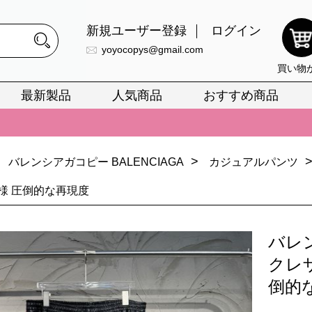
新規ユーザー登録
ログイン
yoyocopys@gmail.com
買い物
最新製品
人気商品
おすすめ商品
正銘のn級スーパーコピーのみ取扱い。最高品質の再現度を安心してお選
026春の新作続々更新中！期間中のご注文でお得な割引をご利用いただ
>
イ・ヴィトンスーパーコピー バッグ最新モデルが登場。上質な仕上が
バレンシアガコピー BALENCIAGA
カジュアルパンツ
正銘のn級スーパーコピーのみ取扱い。最高品質の再現度を安心してお選
様 圧倒的な再現度
026春の新作続々更新中！期間中のご注文でお得な割引をご利用いただ
バレ
イ・ヴィトンスーパーコピー バッグ最新モデルが登場。上質な仕上が
クレ
倒的