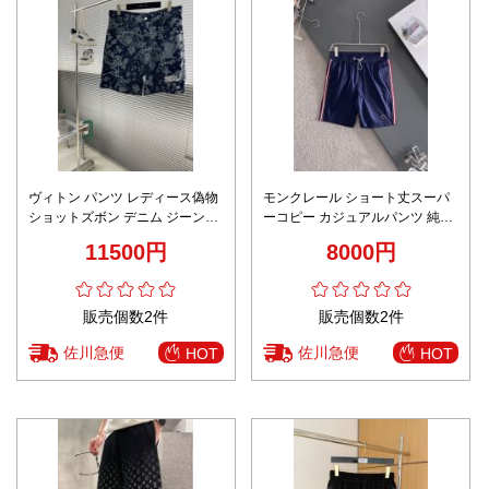
ヴィトン パンツ レディース偽物
モンクレール ショート丈スーパ
ショットズボン デニム ジーンズ
ーコピー カジュアルパンツ 純綿
花柄 ブルー
ズボン ハーフパンツ 柔軟 ブルー
11500円
8000円
販売個数2件
販売個数2件
佐川急便
佐川急便
HOT
HOT