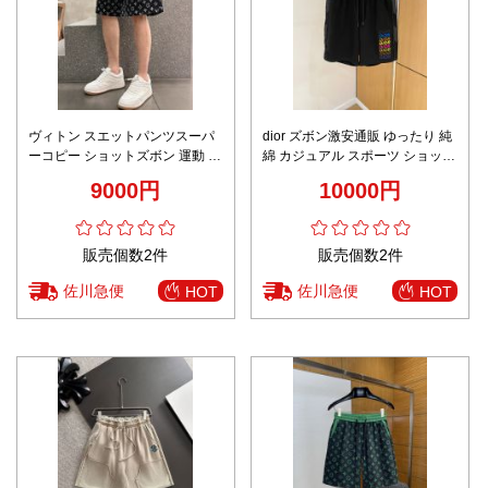
ヴィトン スエットパンツスーパ
dior ズボン激安通販 ゆったり 純
ーコピー ショットズボン 運動 ラ
綿 カジュアル スポーツ ショット
ンニング 純綿 柔らかい ブラック
パンツ メンズ ブラック
9000円
10000円
販売個数2件
販売個数2件
佐川急便
佐川急便
HOT
HOT