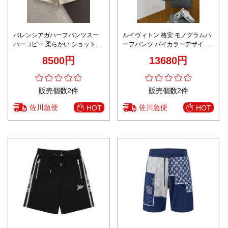
バレンシアガハーフパンツスー
ルイヴィトン 格安 モノグラムハ
パーコピー 柔らかい ショットズ
ーフパンツ バイカラーデザイン
ボン ゆったり 綿 杏色
夏服仕様 安心サイト
8500円
13680円
販売個数2件
販売個数2件
佐川急便
佐川急便
HOT
HOT