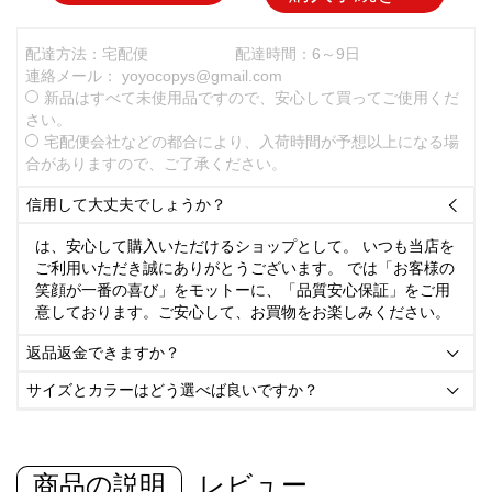
配達方法：宅配便
配達時間：6～9日
連絡メール：
yoyocopys@gmail.com
新品はすべて未使用品ですので、安心して買ってご使用くだ
さい。
宅配便会社などの都合により、入荷時間が予想以上になる場
合がありますので、ご了承ください。
信用して大丈夫でしょうか？

は、安心して購入いただけるショップとして。 いつも当店を
ご利用いただき誠にありがとうございます。 では「お客様の
笑顔が一番の喜び」をモットーに、「品質安心保証」をご用
意しております。ご安心して、お買物をお楽しみください。
返品返金できますか？

サイズとカラーはどう選べば良いですか？

商品の説明
レビュー