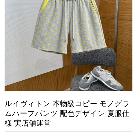
録
ー
ら
アイフォーンケ
管
せ
2026人気特集
アクセサリー
衣装セット
住まい用品
スカーフ
バッグ
ズボン
ベルト
財布
時計
小物
服
靴
ース
理
最
新
製
品
ルイヴィトン 本物級コピー モノグラ
お
ムハーフパンツ 配色デザイン 夏服仕
す
す
様 実店舗運営
め
商