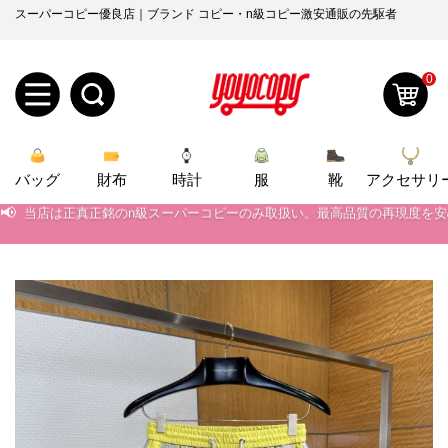
スーパーコピー優良店｜ブランド コピー・n級コピー激安通販の先駆者
0
新
バッグ
規
ロ
財布
時計
服
靴
アクセサリ
📢
当店は正真正銘のn級スーパーコピーのみ取扱い。最高品質の再現度を
📢
2026春の新作続々更新中！期間中のご注文でお得な割引をご利用いただ
ユ
グ
📢
新作入荷！ルイ・ヴィトンスーパーコピー バッグ最新モデルが登場。上
0
ー
イ
📢
当店は正真正銘のn級スーパーコピーのみ取扱い。最高品質の再現度を
ザ
ン
オ
📢
2026春の新作続々更新中！期間中のご注文でお得な割引をご利用いただ
ー
ー
お
📢
新作入荷！ルイ・ヴィトンスーパーコピー バッグ最新モデルが登場。上
yoyocopys@gmail.com
登
ダ
知