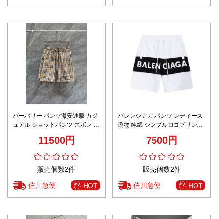
バーバリー パンツ激安通販 カジ
バレンシアガ パンツ レディース
ュアル ショットパンツ ズボン 夏
偽物 純綿 シンプルロゴプリント
服 柔らかい ビーチ 格子模様 ブ
品質保証 柔らかい 高級感 ショッ
11500円
7500円
ラウン
トパンツ ホワイト
販売個数2件
販売個数2件
佐川急便
佐川急便
HOT
HOT