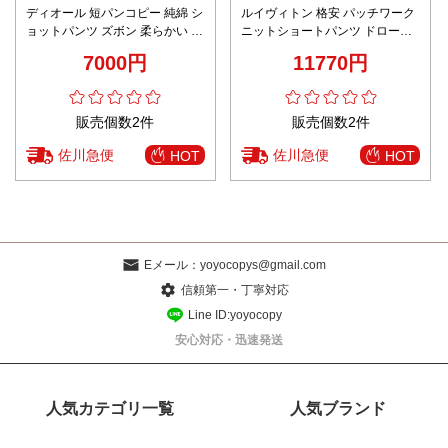
ディオール 短パンコピー 純綿 シ
ルイヴィトン 格安 パッチワーク
ョットパンツ ズボン 柔らかい 運
ニットショートパンツ ドロース
動 ブラック
トリング仕様 細部まで忠実
7000円
11770円
販売個数2件
販売個数2件
佐川急便
佐川急便
HOT
HOT
Eメール：
yoyocopys@gmail.com
信頼第一・丁寧対応
Line ID:yoyocopy
安心対応・迅速発送
人気カテゴリ一覧
人気ブランド