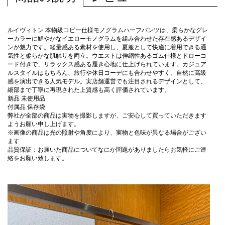
ルイヴィトン 本物級コピー仕様モノグラムハーフパンツは、柔らかなグレ
ーカラーに鮮やかなイエローモノグラムを組み合わせた存在感あるデザイ
ンが魅力です。軽量感ある素材を使用し、夏服として快適に着用できる通
気性と柔らかな肌触りを両立。ウエストは伸縮性あるゴム仕様とドローコ
ード付きで、リラックス感ある履き心地に仕上げられています。カジュア
ルスタイルはもちろん、旅行や休日コーデにも合わせやすく、自然に高級
感を演出できる人気モデル。実店舗運営でも注目されるデザインとして、
細部まで丁寧に再現された上質感も高く評価されています。
新品 未使用品
付属品 保存袋
弊社が全部の商品は実物を撮影しますが、ご安心して買っていただきます
ようお願い申し上げます。
※画像の商品は光の照射や角度により、実物と色味が異なる場合がござい
ます
品質保証：お届いた商品についてなにか問題がありましたらお気軽にご連
絡をお願い致します。