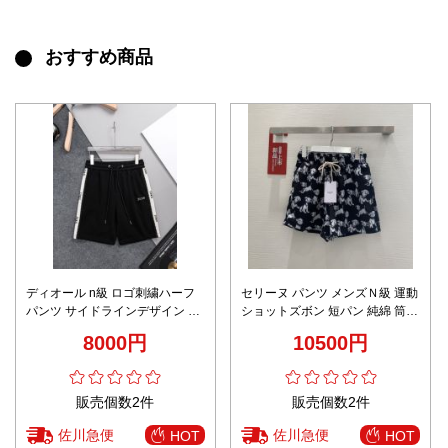
おすすめ商品
ディオール n級 ロゴ刺繍ハーフ
セリーヌ パンツ メンズＮ級 運動
パンツ サイドラインデザイン 通
ショットズボン 短パン 純綿 筒形
気 快適な着心地 高評価
ビーチ シンプル から吹く 花柄
8000円
10500円
ブラック
販売個数2件
販売個数2件
佐川急便
佐川急便
HOT
HOT