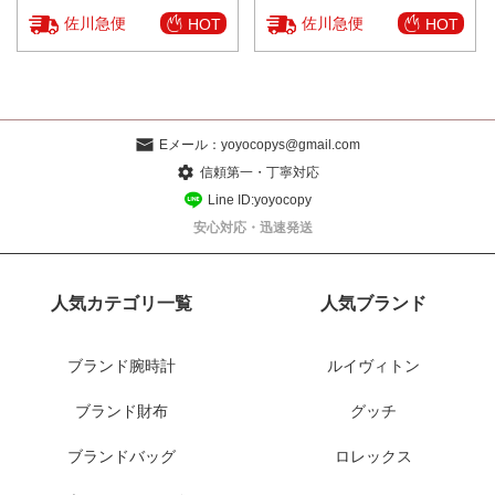
佐川急便
佐川急便
HOT
HOT
Eメール：
yoyocopys@gmail.com
信頼第一・丁寧対応
Line ID:yoyocopy
安心対応・迅速発送
人気カテゴリ一覧
人気ブランド
ブランド腕時計
ルイヴィトン
ブランド財布
グッチ
ブランドバッグ
ロレックス