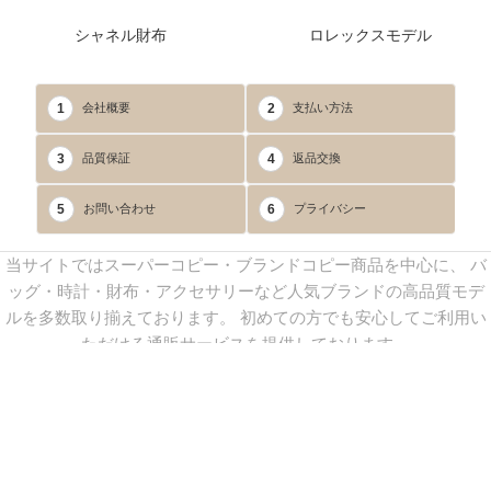
シャネル財布
ロレックスモデル
1
2
会社概要
支払い方法
3
4
品質保証
返品交換
5
6
お問い合わせ
プライバシー
当サイトではスーパーコピー・ブランドコピー商品を中心に、 バ
ッグ・時計・財布・アクセサリーなど人気ブランドの高品質モデ
ルを多数取り揃えております。 初めての方でも安心してご利用い
ただける通販サービスを提供しております。
連絡先：
yoyocopys@gmail.com
／ Line: yoyocopy ／ 店長：渡辺
実香 ／ 営業時間：08：30～23：30（24時間受付）
※当WEBサイト掲載写真の無断転載・外部利用を禁止します。
Copyright © 2013-2025
YOYOCOPY
All Rights Reserved.
sitemap