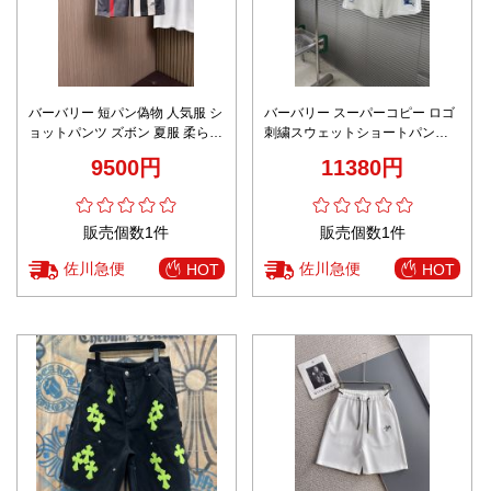
バーバリー 短パン偽物 人気服 シ
バーバリー スーパーコピー ロゴ
ョットパンツ ズボン 夏服 柔らか
刺繍スウェットショートパンツ
い 格子模様 メンズ ブラック
シンプルデザイン 定番
9500円
11380円
販売個数1件
販売個数1件
佐川急便
佐川急便
HOT
HOT