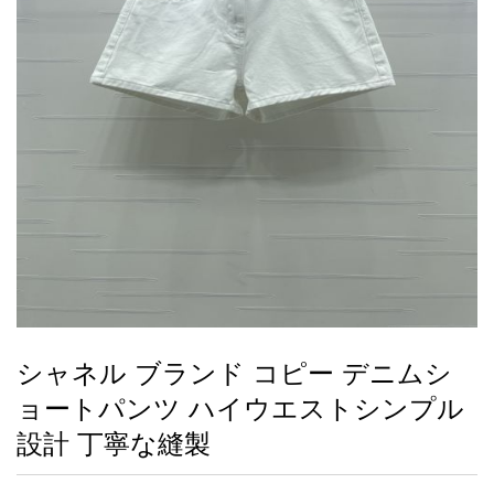
録
ー
ら
アイフォーンケ
管
せ
2026人気特集
アクセサリー
衣装セット
住まい用品
スカーフ
バッグ
ズボン
ベルト
財布
時計
小物
服
靴
ース
理
最
新
製
品
シャネル ブランド コピー デニムシ
お
ョートパンツ ハイウエストシンプル
す
す
設計 丁寧な縫製
め
商