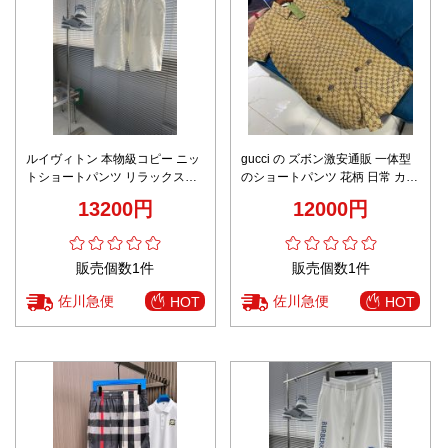
ルイヴィトン 本物級コピー ニッ
gucci の ズボン激安通販 一体型
トショートパンツ リラックスデ
のショートパンツ 花柄 日常 カジ
ザイン 梱包丁寧
ュアル 夏服 ファッション イエロ
13200円
12000円
ー
販売個数1件
販売個数1件
佐川急便
佐川急便
HOT
HOT