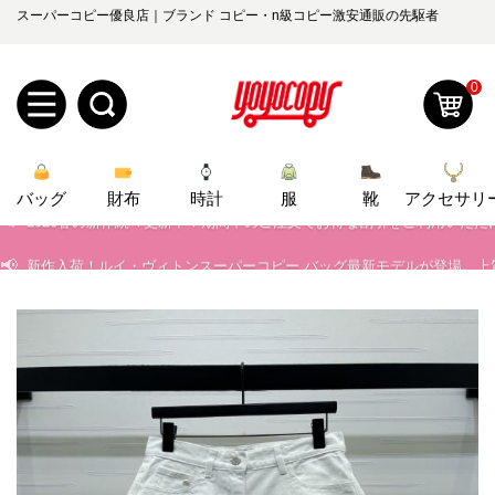
📢
当店は正真正銘のn級スーパーコピーのみ取扱い。最高品質の再現度を
スーパーコピー優良店｜ブランド コピー・n級コピー激安通販の先駆者
📢
2026春の新作続々更新中！期間中のご注文でお得な割引をご利用いただ
0
📢
新作入荷！ルイ・ヴィトンスーパーコピー バッグ最新モデルが登場。上
新
📢
当店は正真正銘のn級スーパーコピーのみ取扱い。最高品質の再現度を
📢
2026春の新作続々更新中！期間中のご注文でお得な割引をご利用いただ
バッグ
規
ロ
財布
時計
服
靴
アクセサリ
📢
新作入荷！ルイ・ヴィトンスーパーコピー バッグ最新モデルが登場。上
ユ
グ
0
ー
イ
ザ
ン
オ
ー
ー
お
yoyocopys@gmail.com
登
ダ
知