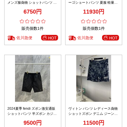
メンズ服偽物 ショットパンツ 半
ーゴショートパンツ 夏服 軽量デ
ズボン カジュアル 柔らかい 純綿
ザイン 満足度高い
6750円
11930円
花柄 グレイ
販売個数1件
販売個数1件
佐川急便
佐川急便
HOT
HOT
2024夏季 fendi ズボン激安通販
ヴィトン パンツ レディース偽物
ショットパンツ 半ズボン カジュ
ショットズボン デニム ジーンズ
アル 柔らかい ナイロン ブラック
花柄 ブルー
9500円
11500円