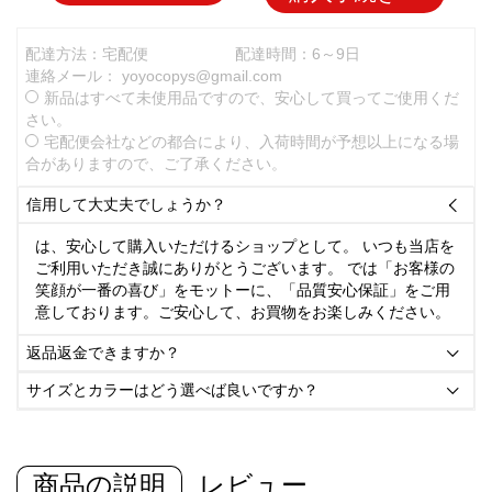
配達方法：宅配便
配達時間：6～9日
連絡メール：
yoyocopys@gmail.com
新品はすべて未使用品ですので、安心して買ってご使用くだ
さい。
宅配便会社などの都合により、入荷時間が予想以上になる場
合がありますので、ご了承ください。
信用して大丈夫でしょうか？

は、安心して購入いただけるショップとして。 いつも当店を
ご利用いただき誠にありがとうございます。 では「お客様の
笑顔が一番の喜び」をモットーに、「品質安心保証」をご用
意しております。ご安心して、お買物をお楽しみください。
返品返金できますか？

サイズとカラーはどう選べば良いですか？

商品の説明
レビュー