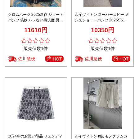
クロムハーツ 2025新作 ショート
ルイヴィトン スーパーコピー メ
パンツ 偽物 バレない再現度 男女
ンズショートパンツ 2025SS新
兼用 夏服 通気性 快適な着心地
作 高再現度ディテール 涼感素材
11610円
10350円
トレンド必須
使用
販売個数1件
販売個数1件
佐川急便
佐川急便
HOT
HOT
2024年のお買い得品 フェンディ
ルイヴィトン n級 モノグラムカ