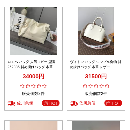
ロエベ バッグ 人気コピー 型番
ヴィトン バッグ シンプル偽物 斜
262386 斜め掛けバッグ 本革 柔
め掛けバッグ 本革 レザー
らかい 肩掛け Mサイズ 大容量 ホ
M59217 ハンドバッグ ホワイト
34000円
31500円
ワイト
販売個数2件
販売個数2件
佐川急便
佐川急便
HOT
HOT