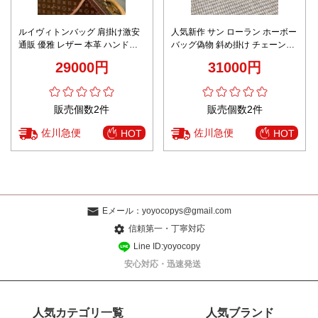
ルイヴィトンバッグ 肩掛け激安
人気新作 サン ローラン ホーボー
通販 優雅 レザー 本革 ハンドバ
バッグ偽物 斜め掛け チェーンバ
ッグ 斜め掛け M82950 ブルー
ッグ 本革 392739 ブルー
29000円
31000円
販売個数2件
販売個数2件
佐川急便
佐川急便
HOT
HOT
Eメール：
yoyocopys@gmail.com
信頼第一・丁寧対応
Line ID:yoyocopy
安心対応・迅速発送
人気カテゴリ一覧
人気ブランド