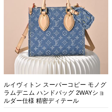
録
ー
ら
アイフォーンケ
管
せ
2026人気特集
アクセサリー
衣装セット
住まい用品
スカーフ
バッグ
ズボン
ベルト
財布
時計
小物
服
靴
ース
理
最
新
製
品
ルイヴィトン スーパーコピー モノグ
お
ラムデニム ハンドバッグ 2WAYショ
す
す
ルダー仕様 精密ディテール
め
商