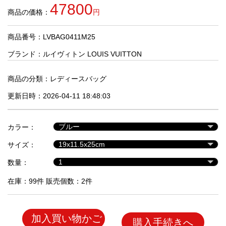
品
47800
商品の価格：
円
商品番号：LVBAG0411M25
人
気
ブランド：
ルイヴィトン LOUIS VUITTON
商
品
商品の分類：
レディースバッグ
更新日時：2026-04-11 18:48:03
セ
ー
カラー：
ル
商
サイズ：
品
数量：
在庫：99件 販売個数：2件
加入買い物かご
購入手続きへ