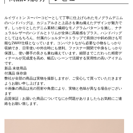
ルイヴィトン スーパーコピーとして丁寧に仕上げられたモノグラムデニム
のハンドバッグは、カジュアルさと上品さを兼ね備えたデザインが魅力で
す。しっかりとしたデニム素材に繊細なモノグラムパターンを施し、ナチ
ュラルレザーのハンドルとトリムが全体に高級感をプラス。ハンドバッグ
としてはもちろん、付属のショルダーストラップで肩掛けや斜め掛けも可
能な2WAY仕様となっています。コンパクトながら必要な小物をしっかり
収納でき、日常使いや外出時にも便利。ファスナー開閉で中身をしっかり
保護し、使い勝手の良さも兼ね備えています。細部までこだわった精密デ
ィテールが完成度を高め、幅広いシーンで活躍する実用性の高いアイテム
です。
新品 未使用品
付属品 保存袋
弊社が全部の商品は実物を撮影しますが、ご安心して買っていただきます
ようお願い申し上げます。
※画像の商品は光の照射や角度により、実物と色味が異なる場合がござい
ます
品質保証：お届いた商品についてなにか問題がありましたらお気軽にご連
絡をお願い致します。