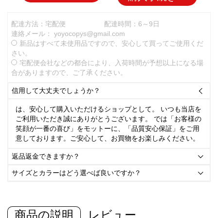
配達方法：宅配便
配達時間：6～9日
連絡メール：
yoyocopys@gmail.com
新品はすべて未使用品ですので、安心して買ってご使用くだ
さい。
宅配便会社などの都合により、入荷時間が予想以上になる場
合がありますので、ご了承ください。
信用して大丈夫でしょうか？

は、安心して購入いただけるショップとして。 いつも当店を
ご利用いただき誠にありがとうございます。 では「お客様の
笑顔が一番の喜び」をモットーに、「品質安心保証」をご用
意しております。ご安心して、お買物をお楽しみください。
返品返金できますか？

サイズとカラーはどう選べば良いですか？

商品の説明
レビュー