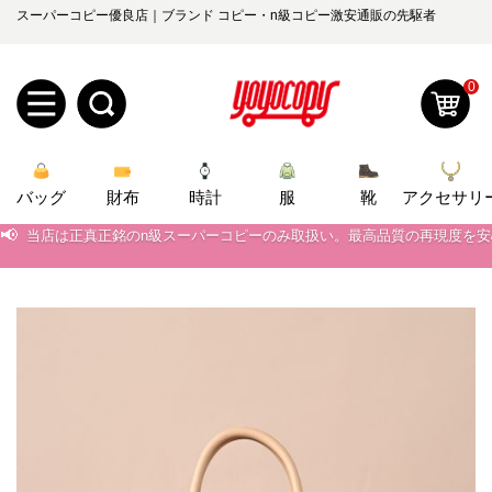
スーパーコピー優良店｜ブランド コピー・n級コピー激安通販の先駆者
0
新
バッグ
規
ロ
財布
時計
服
靴
アクセサリ
📢
当店は正真正銘のn級スーパーコピーのみ取扱い。最高品質の再現度を
ユ
グ
📢
2026春の新作続々更新中！期間中のご注文でお得な割引をご利用いただ
0
ー
イ
📢
新作入荷！ルイ・ヴィトンスーパーコピー バッグ最新モデルが登場。上
📢
当店は正真正銘のn級スーパーコピーのみ取扱い。最高品質の再現度を
ザ
ン
オ
📢
2026春の新作続々更新中！期間中のご注文でお得な割引をご利用いただ
ー
ー
お
📢
新作入荷！ルイ・ヴィトンスーパーコピー バッグ最新モデルが登場。上
yoyocopys@gmail.com
登
ダ
知