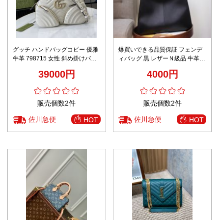
グッチ ハンドバッグコピー 優雅
爆買いできる品質保証 フェンデ
牛革 798715 女性 斜め掛けバッ
ィバッグ 黒 レザーＮ級品 牛革
グ 高級感溢れる ホワイト
持ちバッグ 通勤 シンプル 人気
39000円
4000円
ブラック
販売個数2件
販売個数2件
佐川急便
佐川急便
HOT
HOT