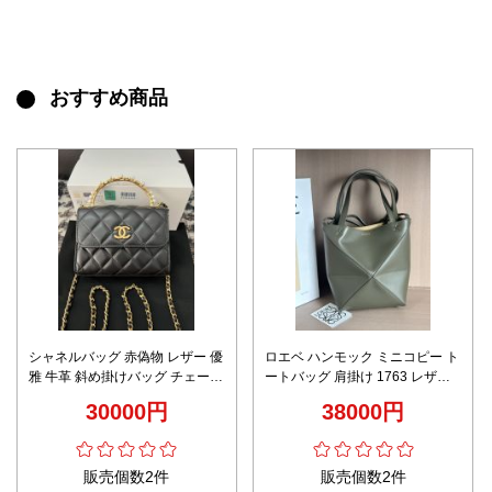
おすすめ商品
シャネルバッグ 赤偽物 レザー 優
ロエベ ハンモック ミニコピー ト
雅 牛革 斜め掛けバッグ チェーン
ートバッグ 肩掛け 1763 レザー
バッグ 真珠飾り キラキラ ブラッ
ファッション 流行品 ミニサイズ
30000円
38000円
ク
グリーン
販売個数2件
販売個数2件