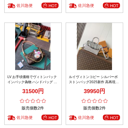
佐川急便
佐川急便
HOT
HOT
LV お手頃価格でヴィトンバック
ルイヴィトンコピー シルバーボ
インバック偽物 ハンドバッグ 本
ストンバッグ2025新作 高再現度
革 レザー M13440 ブラウン
高級感仕上げ 精密ディテール 丁
31500円
39950円
寧な縫製モデル
販売個数2件
販売個数2件
佐川急便
佐川急便
HOT
HOT