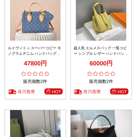
ルイヴィトン スーパーコピー モ
超人気 エルメスバッグ 一覧コピ
ノグラムデニム ハンドバッグ
ー シンプル レザー ハンドバッグ
2WAYショルダー仕様 精密ディ
牛革 イエロー
47800円
60000円
テール
販売個数2件
販売個数2件
佐川急便
佐川急便
HOT
HOT