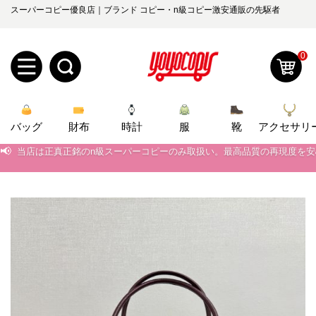
スーパーコピー優良店｜ブランド コピー・n級コピー激安通販の先駆者
0
新
バッグ
規
ロ
財布
時計
服
靴
アクセサリ
📢
当店は正真正銘のn級スーパーコピーのみ取扱い。最高品質の再現度を
ユ
グ
📢
2026春の新作続々更新中！期間中のご注文でお得な割引をご利用いただ
0
ー
イ
📢
新作入荷！ルイ・ヴィトンスーパーコピー バッグ最新モデルが登場。上
📢
当店は正真正銘のn級スーパーコピーのみ取扱い。最高品質の再現度を
ザ
ン
オ
📢
2026春の新作続々更新中！期間中のご注文でお得な割引をご利用いただ
ー
ー
お
📢
新作入荷！ルイ・ヴィトンスーパーコピー バッグ最新モデルが登場。上
yoyocopys@gmail.com
登
ダ
知