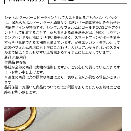
シャネル スーパーコピーラインとして人気を集めるこちらハンドバッグ
は、深みあるボルドーカラーと繊細なシボ感レザー調素材を組み合わせた
洗練デザインが特徴です。シンプルなフォルムにゴールドCCロゴをアクセ
ントとして配置することで、落ち着きある高級感を演出。肩掛けしやすい
ロングハンドル仕様により使い勝手も良く、スマートフォンやポーチ類を
すっきり収納できる実用性も備えています。定番エレガントモデルとして
縫製やフォルム再現にも丁寧にこだわり、カジュアルからきれいめスタイ
ルまで幅広く合わせやすい上質感あるアイテムに仕上がっています。
新品 未使用品
付属品 保存袋
弊社が全部の商品は実物を撮影しますが、ご安心して買っていただきます
ようお願い申し上げます。
※画像の商品は光の照射や角度により、実物と色味が異なる場合がござい
ます
品質保証：お届いた商品についてなにか問題がありましたらお気軽にご連
絡をお願い致します。