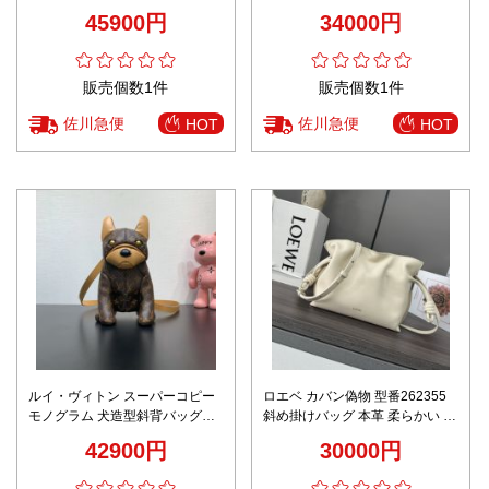
級感仕上げ 本格派モデル 丁寧な
ンバッグ 通勤 魅力的なスタイル
45900円
34000円
縫製 リピーター多数 安心サイト
ブラック
発送保証
販売個数1件
販売個数1件
佐川急便
佐川急便
HOT
HOT
ルイ・ヴィトン スーパーコピー
ロエベ カバン偽物 型番262355
モノグラム 犬造型斜背バッグ
斜め掛けバッグ 本革 柔らかい 肩
2026新作 高再現度 高級感仕上げ
掛け 手持ち 大容量 ホワイト
42900円
30000円
精密ディテール 安心サイト