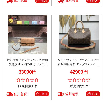
佐川急便
佐川急便
HOT
HOT
上質 優雅フェンディバッグ 種類
ルイ・ヴィトン ブランド コピー
一覧激安通販 斜め掛けバッグ 通
安全通販 定番 モノグラム ハンド
勤 牛革 プリント ミニバッグ ブ
バッグ 2026新作 高再現度 高品
33000円
42900円
ラウン
質 精密ディテール 安心サイト 秘
密厳守配送
販売個数1件
販売個数1件
佐川急便
佐川急便
HOT
HOT