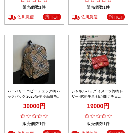
販売個数1件
販売個数1件
佐川急便
佐川急便
HOT
HOT
バーバリー コピー チェック柄 バ
シャネルバッグ イメージ偽物 レ
ックパック 2025新作 高品質モデ
ザー 優雅 牛革 斜め掛け チェー
ル
ンバッグ 調整可 女性 レッド
30000円
19000円
販売個数1件
販売個数1件