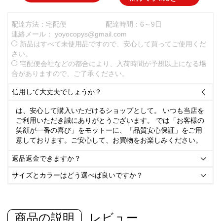
配達方法：宅配便
配達時間：6～9日
連絡メール：
yoyocopys@gmail.com
新品はすべて未使用品ですので、安心して買ってご使用くだ
さい。
宅配便会社などの都合により、入荷時間が予想以上になる場
合がありますので、ご了承ください。
信用して大丈夫でしょうか？

は、安心して購入いただけるショップとして。 いつも当店を
ご利用いただき誠にありがとうございます。 では「お客様の
笑顔が一番の喜び」をモットーに、「品質安心保証」をご用
意しております。ご安心して、お買物をお楽しみください。
返品返金できますか？

サイズとカラーはどう選べば良いですか？

商品の説明
レビュー