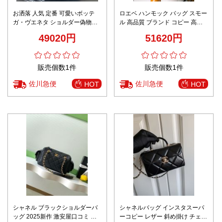
お洒落 人気 定番 可愛いボッテ
ロエベ ハンモック バッグ スモー
ガ・ヴエネタ ショルダー偽物
ル 高品質 ブランド コピー 高再
24028 Wallace便当ボックスバッ
現度 本革使用 精密ディテール 追
49020円
51620円
グ ブランドの認識度
跡可能 安心の日本倉庫
販売個数1件
販売個数1件
佐川急便
佐川急便
HOT
HOT
シャネル ブラックショルダーバ
シャネルバッグ インスタスーパ
ッグ 2025新作 激安屋口コミ 高
ーコピー レザー 斜め掛け チェー