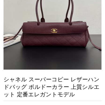
録
ー
ら
アイフォーンケ
管
せ
2026人気特集
アクセサリー
衣装セット
住まい用品
スカーフ
バッグ
ズボン
ベルト
財布
時計
小物
服
靴
ース
理
最
新
製
品
シャネル スーパーコピー レザーハン
お
ドバッグ ボルドーカラー 上質シルエ
す
す
ット 定番エレガントモデル
め
商