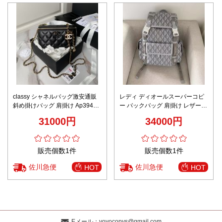
classy シャネルバッグ激安通販
レディ ディオールスーパーコピ
斜め掛けバッグ 肩掛け Ap3940
ー バックバッグ 肩掛け レザー
化粧バッグ 美しい ブラック
本革 通学 旅行 ファッション 大
31000円
34000円
容量 D8005 花柄 グレイ
販売個数1件
販売個数1件
佐川急便
佐川急便
HOT
HOT
Eメール：
yoyocopys@gmail.com