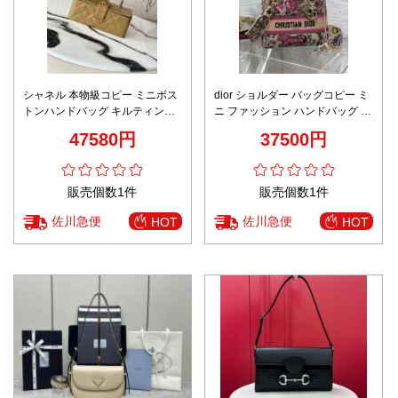
シャネル 本物級コピー ミニボス
dior ショルダー バッグコピー ミ
トンハンドバッグ キルティング
ニ ファッション ハンドバッグ 優
レザー ゴールドチェーン仕様 満
雅 斜め掛けバッグ 本革 レザー
47580円
37500円
足度高い
刺繍 ピンク
販売個数1件
販売個数1件
佐川急便
佐川急便
HOT
HOT