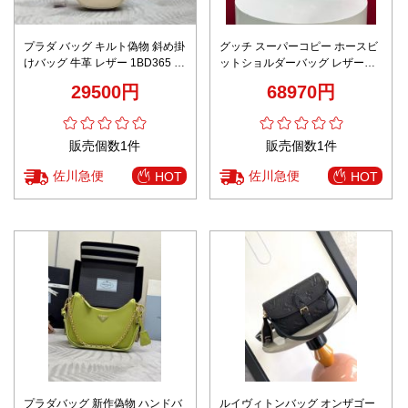
プラダ バッグ キルト偽物 斜め掛
グッチ スーパーコピー ホースビ
けバッグ 牛革 レザー 1BD365 杏
ットショルダーバッグ レザーフ
色
ラップデザイン 上質感
29500円
68970円
販売個数1件
販売個数1件
佐川急便
佐川急便
HOT
HOT
プラダバッグ 新作偽物 ハンドバ
ルイヴィトンバッグ オンザゴー