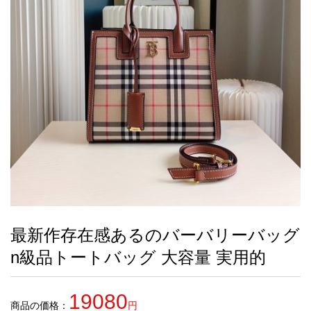
録
ー
ら
アイフォーンケ
管
せ
2026人気特集
アクセサリー
衣装セット
住まい用品
スカーフ
バッグ
ズボン
ベルト
財布
時計
小物
服
靴
ース
理
最
新
製
品
最新作存在感あるのバーバリーバッグ
お
n級品トートバッグ 大容量 実用的
す
す
め
19080
商
商品の価格：
円