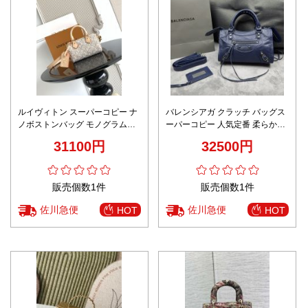
ルイヴィトン スーパーコピー ナ
バレンシアガ クラッチ バッグス
ノボストンバッグ モノグラム刺
ーパーコピー 人気定番 柔らかい
繍デザイン 本格派モデル
持ちバッグ レザー 大容量 牛革
31100円
32500円
小さいサイズ ブルー
販売個数1件
販売個数1件
佐川急便
佐川急便
HOT
HOT