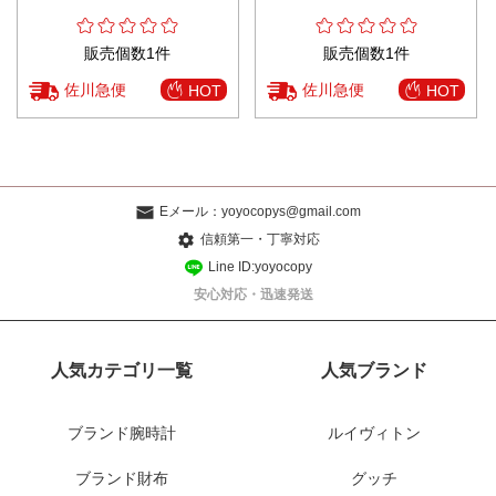
販売個数1件
販売個数1件
佐川急便
佐川急便
HOT
HOT
Eメール：
yoyocopys@gmail.com
信頼第一・丁寧対応
Line ID:yoyocopy
安心対応・迅速発送
人気カテゴリ一覧
人気ブランド
ブランド腕時計
ルイヴィトン
ブランド財布
グッチ