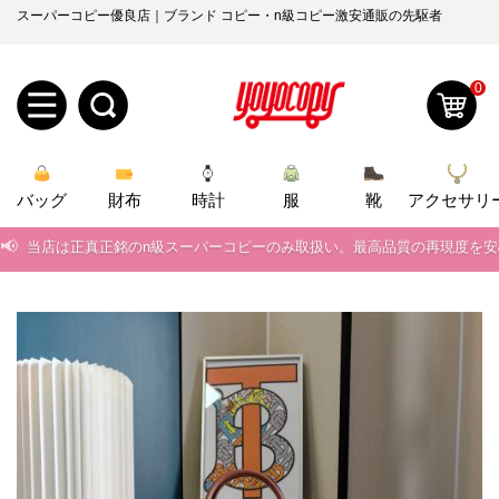
スーパーコピー優良店｜ブランド コピー・n級コピー激安通販の先駆者
0
新
バッグ
規
ロ
財布
時計
服
靴
アクセサリ
📢
当店は正真正銘のn級スーパーコピーのみ取扱い。最高品質の再現度を
ユ
グ
📢
2026春の新作続々更新中！期間中のご注文でお得な割引をご利用いただ
0
ー
イ
📢
新作入荷！ルイ・ヴィトンスーパーコピー バッグ最新モデルが登場。上
ザ
ン
📢
当店は正真正銘のn級スーパーコピーのみ取扱い。最高品質の再現度を
オ
📢
2026春の新作続々更新中！期間中のご注文でお得な割引をご利用いただ
ー
ー
お
yoyocopys@gmail.com
📢
新作入荷！ルイ・ヴィトンスーパーコピー バッグ最新モデルが登場。上
登
ダ
知