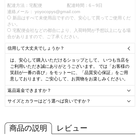
配達方法：宅配便
配達時間：6～9日
連絡メール：
yoyocopys@gmail.com
新品はすべて未使用品ですので、安心して買ってご使用くだ
さい。
宅配便会社などの都合により、入荷時間が予想以上になる場
合がありますので、ご了承ください。
信用して大丈夫でしょうか？

は、安心して購入いただけるショップとして。 いつも当店を
ご利用いただき誠にありがとうございます。 では「お客様の
笑顔が一番の喜び」をモットーに、「品質安心保証」をご用
意しております。ご安心して、お買物をお楽しみください。
返品返金できますか？

サイズとカラーはどう選べば良いですか？

商品の説明
レビュー