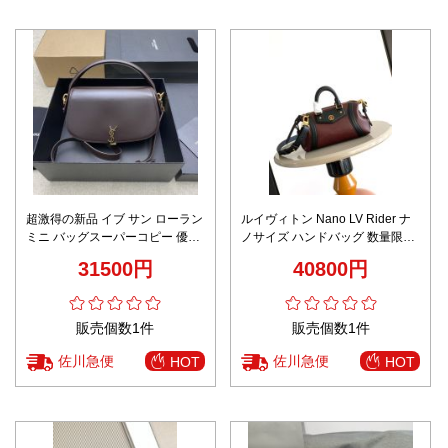
超激得の新品 イブ サン ローラン
ルイヴィトン Nano LV Rider ナ
ミニ バッグスーパーコピー 優雅
ノサイズ ハンドバッグ 数量限定
斜め掛けバッグ 787671 ブラウ
入荷 高再現度 精密ディテール 安
31500円
40800円
ン
心取引 優良サイト
販売個数1件
販売個数1件
佐川急便
佐川急便
HOT
HOT