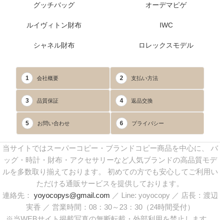
グッチバッグ
オーデマピゲ
ルイヴィトン財布
IWC
シャネル財布
ロレックスモデル
1
2
会社概要
支払い方法
3
4
品質保証
返品交換
5
6
お問い合わせ
プライバシー
当サイトではスーパーコピー・ブランドコピー商品を中心に、 バ
ッグ・時計・財布・アクセサリーなど人気ブランドの高品質モデ
ルを多数取り揃えております。 初めての方でも安心してご利用い
ただける通販サービスを提供しております。
連絡先：
yoyocopys@gmail.com
／ Line: yoyocopy ／ 店長：渡辺
実香 ／ 営業時間：08：30～23：30（24時間受付）
※当WEBサイト掲載写真の無断転載・外部利用を禁止します。