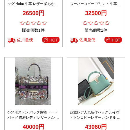
ッグ Hobo 牛革 レザー 柔らかい
スーパーコピー プリント 牛革
1BC204 グリーン
m46388 斜め掛けバッグ 優雅 ブ
26500円
32500円
ラック
販売個数1件
販売個数1件
佐川急便
佐川急便
HOT
HOT
dior ボストン バッグ偽物 トート
超激レア人気新作バッグ ルイヴ
バッグ 優雅レディ レザー ハンド
ィトンコピーレザー ハンドル チ
バッグ 大容量 カラフル パープル
ェーンショルダーストラップ
40000円
43060円