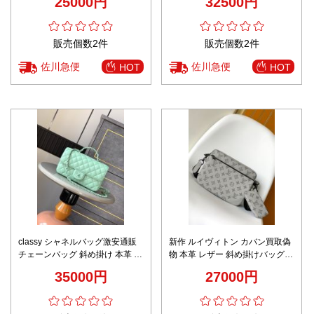
25000円
32500円
1BD343 ベージュ色
販売個数2件
販売個数2件
佐川急便
佐川急便
HOT
HOT
classy シャネルバッグ激安通販
新作 ルイヴィトン カバン買取偽
チェーンバッグ 斜め掛け 本革 優
物 本革 レザー 斜め掛けバッグ
雅 少女感 グリーン
花柄 M46603 グレイ
35000円
27000円