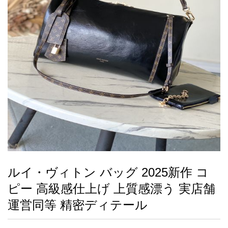
録
ー
ら
アイフォーンケ
管
せ
2026人気特集
アクセサリー
衣装セット
住まい用品
スカーフ
バッグ
ズボン
ベルト
財布
時計
小物
服
靴
ース
理
最
新
製
品
ルイ・ヴィトン バッグ 2025新作 コ
お
ピー 高級感仕上げ 上質感漂う 実店舗
す
す
運営同等 精密ディテール
め
商