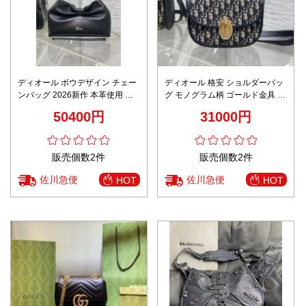
ディオール ボウデザイン チェー
ディオール 格安 ショルダーバッ
ンバッグ 2026新作 本革使用 高
グ モノグラム柄 ゴールド金具 高
再現度 精密ディテール 丁寧な縫
評価
50400円
31000円
製 上質感 安心取引 発送保証 n級
販売個数2件
販売個数2件
佐川急便
佐川急便
HOT
HOT