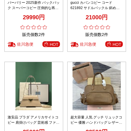
バーバリー 2025新作 バックパッ
gucci カバンコピー コード
ク スーパーコピー 圧倒的な再現
621892 サドルバックル 斜め掛
度 チェック柄 高品質仕上げ 限定
けバッグ チェーンバッグ ミニ 花
29990円
21000円
入荷
柄 ベージュ色
販売個数2件
販売個数2件
佐川急便
佐川急便
HOT
HOT
激安品 プラダ アメリカサイトコ
超大容量 人気 グッチ リュックコ
ピー 肩掛けバッグ 芸術感 ファッ
ピー 優雅 ハンドバッグ レザー
ション レザー 牛革 人気販売
牛革 シンプル 5BB159 ブラウン