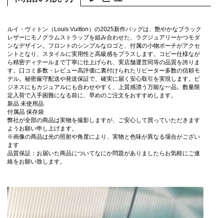
ルイ・ヴィトン（Louis Vuitton）の2025新作バッグは、艶やかなブラック
レザーにモノグラムストラップを組み合わせた、ラグジュアリーかつモダ
ンなデザイン。フロントのシンプルなロゴと、付属の小物ポーチがアクセ
ントとなり、スタイルに実用性と高級感をプラスします。コピー仕様なが
ら精密ディテールまで丁寧に仕上げられ、実店舗運営同等の品質を誇りま
す。口コミ多数・レビュー高評価に裏付けられたリピーター多数の信頼モ
デル。秘密厳守配送や発送保証で、確実に届く安心取引を実現します。ビ
ジネスにもカジュアルにも合わせやすく、上質感漂う万能な一品。数量限
定入荷で入手困難になる前に、早めのご注文をおすすめします。
新品 未使用品
付属品 保存袋
弊社が全部の商品は実物を撮影しますが、ご安心して買っていただきます
ようお願い申し上げます。
※画像の商品は光の照射や角度により、実物と色味が異なる場合がござい
ます
品質保証：お届いた商品についてなにか問題がありましたらお気軽にご連
絡をお願い致します。