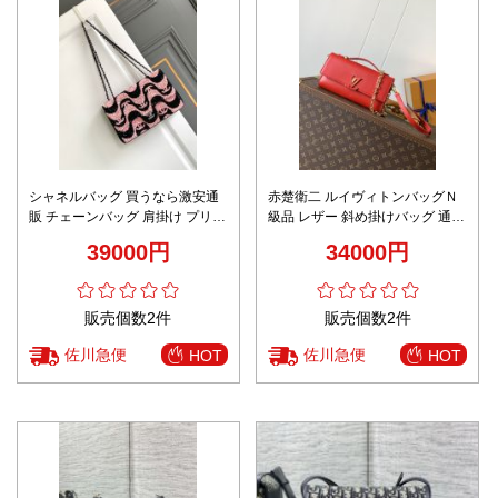
シャネルバッグ 買うなら激安通
赤楚衛二 ルイヴィトンバッグＮ
販 チェーンバッグ 肩掛け プリン
級品 レザー 斜め掛けバッグ 通勤
ト シンプル 優雅 レディース ピ
ビジネス 牛革 レザー M12405 レ
39000円
34000円
ンク
ッド
販売個数2件
販売個数2件
佐川急便
佐川急便
HOT
HOT