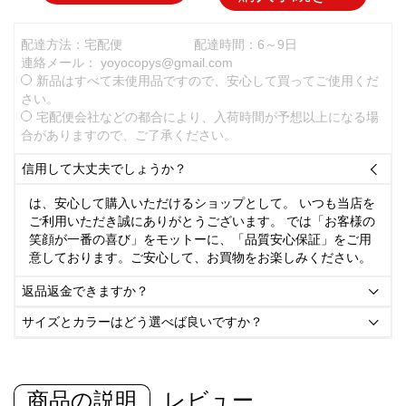
配達方法：宅配便
配達時間：6～9日
連絡メール：
yoyocopys@gmail.com
新品はすべて未使用品ですので、安心して買ってご使用くだ
さい。
宅配便会社などの都合により、入荷時間が予想以上になる場
合がありますので、ご了承ください。
信用して大丈夫でしょうか？

は、安心して購入いただけるショップとして。 いつも当店を
ご利用いただき誠にありがとうございます。 では「お客様の
笑顔が一番の喜び」をモットーに、「品質安心保証」をご用
意しております。ご安心して、お買物をお楽しみください。
返品返金できますか？

サイズとカラーはどう選べば良いですか？

商品の説明
レビュー