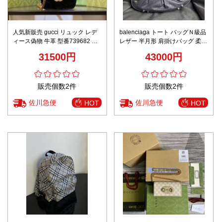
人気新販売 gucci リュック レデ
balenciaga トート バッグＮ級品
ィース偽物 牛革 型番739682 肩
レザー 半月形 肩掛けバッグ 柔ら
掛けバッグ チェーンバッグ ミニ
かい トートバッグ 牛革 流行品
31500円
43000円
レディース ブラック
グレイ
販売個数2件
販売個数2件
佐川急便
佐川急便
HOT
HOT