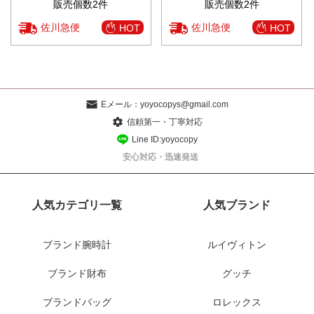
販売個数2件
販売個数2件
佐川急便
佐川急便
HOT
HOT
Eメール：
yoyocopys@gmail.com
信頼第一・丁寧対応
Line ID:yoyocopy
安心対応・迅速発送
人気カテゴリ一覧
人気ブランド
ブランド腕時計
ルイヴィトン
ブランド財布
グッチ
ブランドバッグ
ロレックス