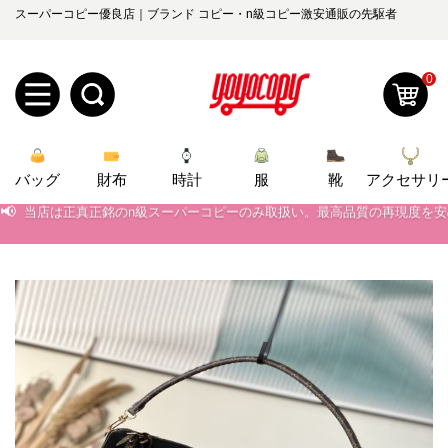
スーパーコピー優良店｜ブランド コピー・n級コピー激安通販の先駆者
0
新
バッグ
規
ロ
財布
時計
服
靴
アクセサリ
📢
当店は正真正銘のn級スーパーコピーのみ取扱い。最高品質の再現度を
📢
2026春の新作続々更新中！期間中のご注文でお得な割引をご利用いただ
ユ
グ
📢
新作入荷！ルイ・ヴィトンスーパーコピー バッグ最新モデルが登場。上
0
ー
イ
📢
当店は正真正銘のn級スーパーコピーのみ取扱い。最高品質の再現度を
ザ
ン
オ
📢
2026春の新作続々更新中！期間中のご注文でお得な割引をご利用いただ
ー
ー
お
📢
新作入荷！ルイ・ヴィトンスーパーコピー バッグ最新モデルが登場。上
yoyocopys@gmail.com
登
ダ
知