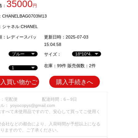
35000
格：
円
HANELBAG0703M13
：
シャネル CHANEL
類：
レディースバッ
更新日時：2025-07-03
15:04:58
サイズ：
在庫：99件 販売個数：2件
加入買い物かご
購入手続きへ
法：宅配便
配達時間：6～9日
ール：
yoyocopys@gmail.com
はすべて未使用品ですので、安心して買ってご使用く
。
便会社などの都合により、入荷時間が予想以上になる
ありますので、ご了承ください。