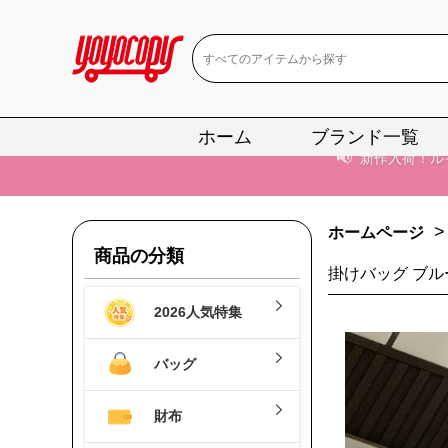
ホーム
ブランド一覧
📢
当店は正真
📢
2
>
ホームページ
📢
新作入荷！ル
商品の分類
掛けバッグ ブル
📢
当店は正真
2026人気特集
📢
2
バッグ
📢
新作入荷！ル
財布