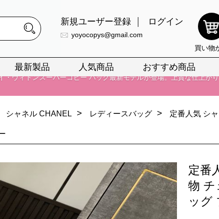
新規ユーザー登録
ログイン
yoyocopys@gmail.com
買い物
最新製品
人気商品
おすすめ商品
正銘のn級スーパーコピーのみ取扱い。最高品質の再現度を安心してお選
026春の新作続々更新中！期間中のご注文でお得な割引をご利用いただ
>
>
シャネル CHANEL
レディースバッグ
定番人気 シャ
イ・ヴィトンスーパーコピー バッグ最新モデルが登場。上質な仕上が
ー
正銘のn級スーパーコピーのみ取扱い。最高品質の再現度を安心してお選
026春の新作続々更新中！期間中のご注文でお得な割引をご利用いただ
定番
イ・ヴィトンスーパーコピー バッグ最新モデルが登場。上質な仕上が
物 
ッグ