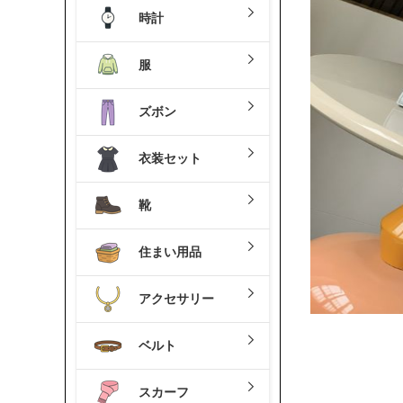
時計
服
ズボン
衣装セット
靴
住まい用品
アクセサリー
ベルト
スカーフ