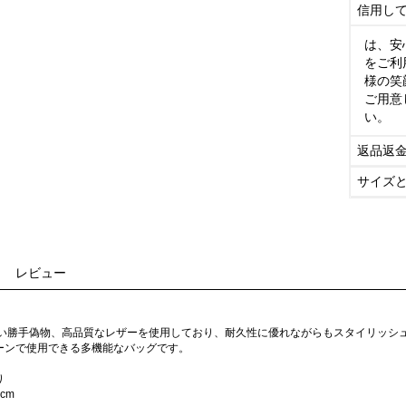
信用し
は、安
をご利
様の笑
ご用意
い。
返品返
サイズ
レビュー
使い勝手偽物、高品質なレザーを使用しており、耐久性に優れながらもスタイリッシ
ーンで使用できる多機能なバッグです。
り
5cm