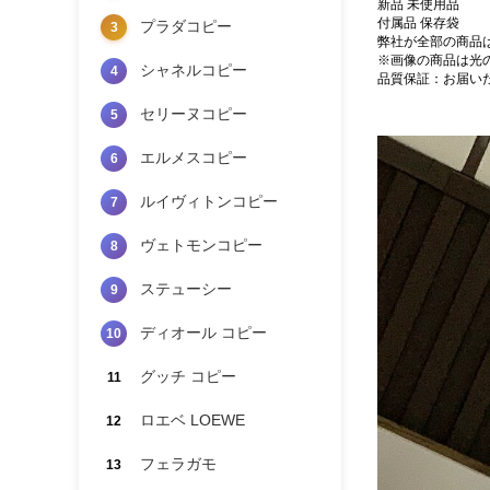
新品 未使用品
付属品 保存袋
プラダコピー
3
弊社が全部の商品
※画像の商品は光
シャネルコピー
4
品質保証：お届い
セリーヌコピー
5
エルメスコピー
6
ルイヴィトンコピー
7
ヴェトモンコピー
8
ステューシー
9
ディオール コピー
10
グッチ コピー
11
ロエベ LOEWE
12
フェラガモ
13