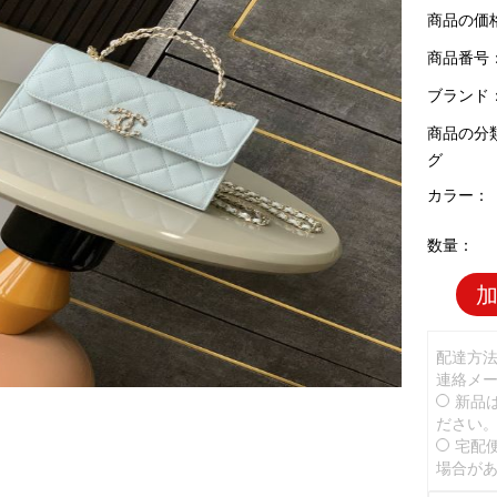
商品の価
商品番号：C
ブランド
商品の分
グ
カラー：
数量：
配達方
連絡メ
新品
ださい
宅配
場合が