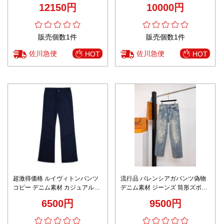
ル質感再現 高級感仕上げ 精密デ
り 筒形ズボン ブラック
12150円
10000円
ィテール
販売個数1件
販売個数1件
佐川急便
佐川急便
HOT
HOT
超激得価格 ルイヴィトンパンツ
流行品 バレンシアガパンツ偽物
コピー デニム素材 カジュアルパ
デニム素材 ジーンズ 筒形ズボン
ンツ 柔らかい 柔軟 ブラック
高級品 ゆったり ブルー
6500円
9500円