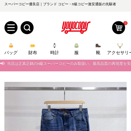
スーパーコピー優良店｜ブランド コピー・n級コピー激安通販の先駆者
0
新
バッグ
規
ロ
財布
時計
服
靴
アクセサリ
📢
当店は正真正銘のn級スーパーコピーのみ取扱い。最高品質の再現度を
ユ
グ
📢
2026春の新作続々更新中！期間中のご注文でお得な割引をご利用いただ
0
ー
イ
📢
新作入荷！ルイ・ヴィトンスーパーコピー バッグ最新モデルが登場。上
📢
当店は正真正銘のn級スーパーコピーのみ取扱い。最高品質の再現度を
ザ
ン
オ
📢
2026春の新作続々更新中！期間中のご注文でお得な割引をご利用いただ
ー
ー
お
yoyocopys@gmail.com
📢
新作入荷！ルイ・ヴィトンスーパーコピー バッグ最新モデルが登場。上
登
ダ
知