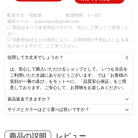
配達方法：宅配便
配達時間：6～9日
連絡メール：
yoyocopys@gmail.com
新品はすべて未使用品ですので、安心して買ってご使用くだ
さい。
宅配便会社などの都合により、入荷時間が予想以上になる場
合がありますので、ご了承ください。
信用して大丈夫でしょうか？

は、安心して購入いただけるショップとして。 いつも当店を
ご利用いただき誠にありがとうございます。 では「お客様の
笑顔が一番の喜び」をモットーに、「品質安心保証」をご用
意しております。ご安心して、お買物をお楽しみください。
返品返金できますか？

サイズとカラーはどう選べば良いですか？

商品の説明
レビュー