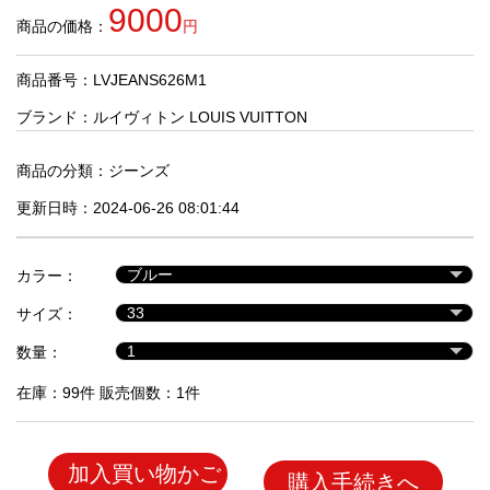
品
9000
商品の価格：
円
商品番号：LVJEANS626M1
人
気
ブランド：
ルイヴィトン LOUIS VUITTON
商
品
商品の分類：
ジーンズ
更新日時：2024-06-26 08:01:44
セ
ー
カラー：
ル
商
サイズ：
品
数量：
在庫：99件 販売個数：1件
加入買い物かご
購入手続きへ