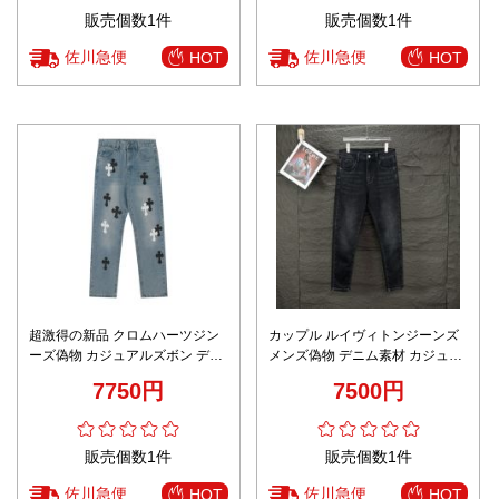
販売個数1件
販売個数1件
佐川急便
佐川急便
HOT
HOT
超激得の新品 クロムハーツジン
カップル ルイヴィトンジーンズ
ーズ偽物 カジュアルズボン デニ
メンズ偽物 デニム素材 カジュア
ム パンツ 十字架刺繍 ブルー
ルパンツ 美脚 柔らかい ズボン
7750円
7500円
ブラック
販売個数1件
販売個数1件
佐川急便
佐川急便
HOT
HOT