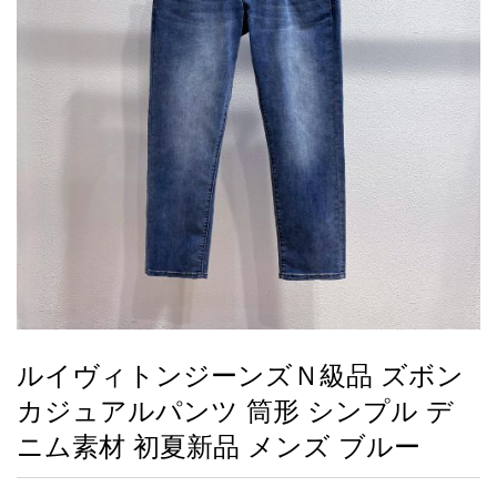
録
ー
ら
アイフォーンケ
管
せ
2026人気特集
アクセサリー
衣装セット
住まい用品
スカーフ
バッグ
ズボン
ベルト
財布
時計
小物
服
靴
ース
理
最
新
製
品
ルイヴィトンジーンズＮ級品 ズボン
お
カジュアルパンツ 筒形 シンプル デ
す
す
ニム素材 初夏新品 メンズ ブルー
め
商