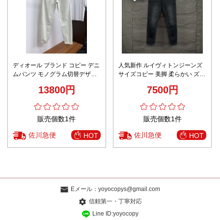
ディオール ブランド コピー デニ
人気新作 ルイヴィトンジーンズ
ムパンツ モノグラム切替デザイ
サイズコピー 美脚 柔らかい ズボ
ン 上質感 定番
ン デニム素材 カジュアルパンツ
13800円
7500円
ブラック
販売個数1件
販売個数1件
佐川急便
佐川急便
HOT
HOT
Eメール：
yoyocopys@gmail.com
信頼第一・丁寧対応
Line ID:yoyocopy