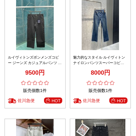
ルイヴィトンズボンメンズコピ
魅力的なスタイル ルイヴィトン
ー ジーンズ カジュアルパンツ デ
ナイロンパンツスーパーコピー
ニム素材 高品質 筒形 ゆったり
デニムズボン 美脚 柔らかい ラパ
9500円
8000円
ブラック
ン形 ブルー
販売個数1件
販売個数1件
佐川急便
佐川急便
HOT
HOT