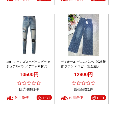
amiriジーンズスーパーコピー カ
ディオール デニムパンツ 2025新
ジュアルパンツ デニム素材 柔ら
作 ブランド コピー 安全通販 高
かい ズボン ブルー
再現度 精密ディテール 快適な着
10500円
12900円
心地 レビュー高リピ率
販売個数1件
販売個数1件
佐川急便
佐川急便
HOT
HOT