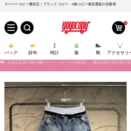
スーパーコピー優良店｜ブランド コピー・n級コピー激安通販の先駆者
0
新
バッグ
規
ロ
財布
時計
服
靴
アクセサリ
📢
当店は正真正銘のn級スーパーコピーのみ取扱い。最高品質の再現度を
📢
2026春の新作続々更新中！期間中のご注文でお得な割引をご利用いただ
ユ
グ
📢
新作入荷！ルイ・ヴィトンスーパーコピー バッグ最新モデルが登場。上
0
ー
イ
📢
当店は正真正銘のn級スーパーコピーのみ取扱い。最高品質の再現度を
ザ
ン
オ
📢
2026春の新作続々更新中！期間中のご注文でお得な割引をご利用いただ
ー
ー
お
📢
新作入荷！ルイ・ヴィトンスーパーコピー バッグ最新モデルが登場。上
yoyocopys@gmail.com
登
ダ
知