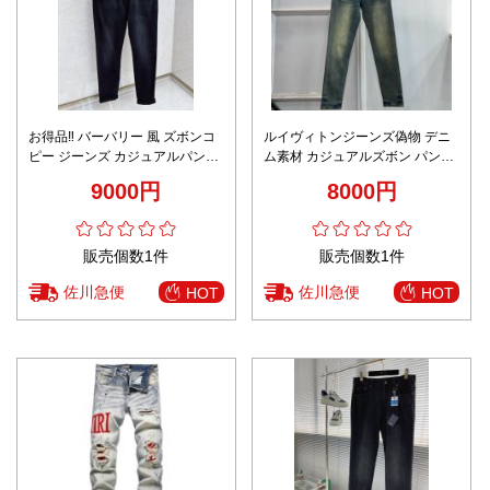
お得品‼ バーバリー 風 ズボンコ
ルイヴィトンジーンズ偽物 デニ
ピー ジーンズ カジュアルパンツ
ム素材 カジュアルズボン パンツ
デニム ジーンズ ブラック
上質商品 筒形 シンプル ブラック
9000円
8000円
販売個数1件
販売個数1件
佐川急便
佐川急便
HOT
HOT