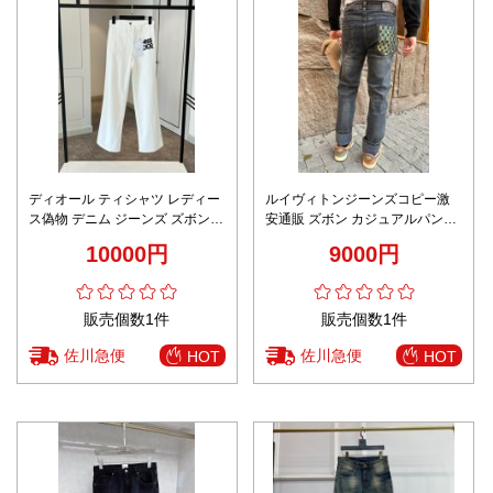
ディオール ティシャツ レディー
ルイヴィトンジーンズコピー激
ス偽物 デニム ジーンズ ズボン
安通販 ズボン カジュアルパンツ
ファッション ホワイト
デニム素材 刺繍ロゴ 人気新品 メ
10000円
9000円
ンズ ブルー
販売個数1件
販売個数1件
佐川急便
佐川急便
HOT
HOT