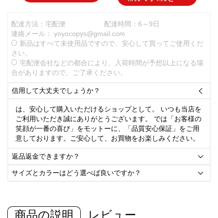
配達方法：宅配便
配達時間：6～9日
連絡メール：
yoyocopys@gmail.com
新品はすべて未使用品ですので、安心して買ってご使用くだ
さい。
宅配便会社などの都合により、入荷時間が予想以上になる場
合がありますので、ご了承ください。
信用して大丈夫でしょうか？

は、安心して購入いただけるショップとして。 いつも当店を
ご利用いただき誠にありがとうございます。 では「お客様の
笑顔が一番の喜び」をモットーに、「品質安心保証」をご用
意しております。ご安心して、お買物をお楽しみください。
返品返金できますか？

サイズとカラーはどう選べば良いですか？

商品の説明
レビュー