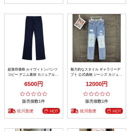
超激得価格 ルイヴィトンパンツ
魅力的なスタイル ギャラリーデ
コピー デニム素材 カジュアルパ
プト 公式偽物 ジーンズ カジュア
ンツ 柔らかい 柔軟 ブラック
ルズボン 男女兼用 シンプル ブル
6500円
12000円
ー
販売個数1件
販売個数1件
佐川急便
佐川急便
HOT
HOT