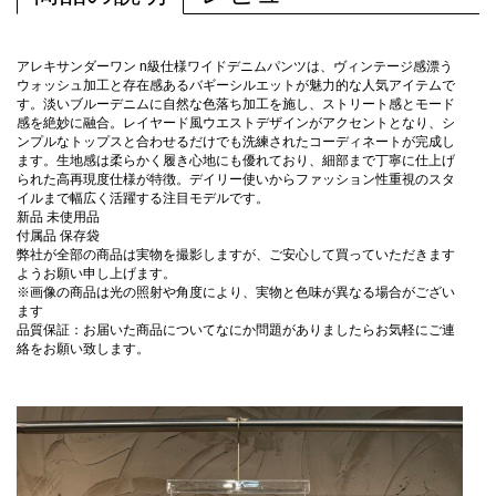
アレキサンダーワン n級仕様ワイドデニムパンツは、ヴィンテージ感漂う
ウォッシュ加工と存在感あるバギーシルエットが魅力的な人気アイテムで
す。淡いブルーデニムに自然な色落ち加工を施し、ストリート感とモード
感を絶妙に融合。レイヤード風ウエストデザインがアクセントとなり、シ
ンプルなトップスと合わせるだけでも洗練されたコーディネートが完成し
ます。生地感は柔らかく履き心地にも優れており、細部まで丁寧に仕上げ
られた高再現度仕様が特徴。デイリー使いからファッション性重視のスタ
イルまで幅広く活躍する注目モデルです。
新品 未使用品
付属品 保存袋
弊社が全部の商品は実物を撮影しますが、ご安心して買っていただきます
ようお願い申し上げます。
※画像の商品は光の照射や角度により、実物と色味が異なる場合がござい
ます
品質保証：お届いた商品についてなにか問題がありましたらお気軽にご連
絡をお願い致します。