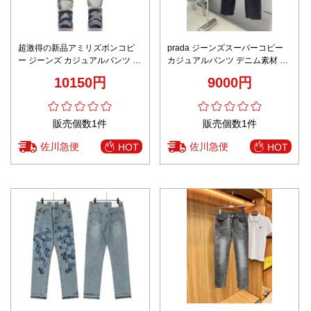
超激得の新品アミリズボンコピ
prada ジーンズスーパーコピー
ー ジーンズ カジュアルパンツ デ
カジュアルパンツ デニム素材 ゆ
ニム素材 柔軟 ズボン ブルー
ったり 筒形ズボン ブラウン
10150円
9000円
販売個数1件
販売個数1件
佐川急便
佐川急便
HOT
HOT