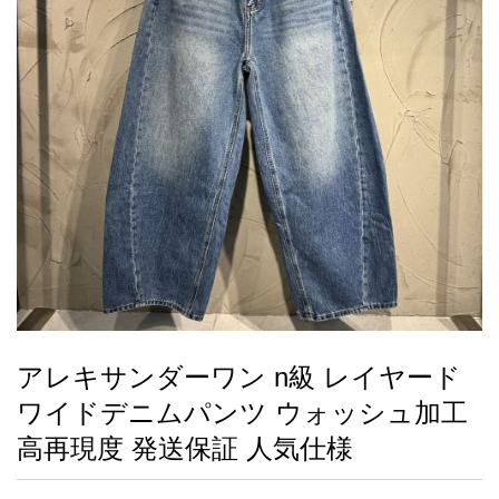
録
ー
ら
アイフォーンケ
管
せ
2026人気特集
アクセサリー
衣装セット
住まい用品
スカーフ
バッグ
ズボン
ベルト
財布
時計
小物
服
靴
ース
理
最
新
製
品
アレキサンダーワン n級 レイヤード
お
ワイドデニムパンツ ウォッシュ加工
す
す
高再現度 発送保証 人気仕様
め
商