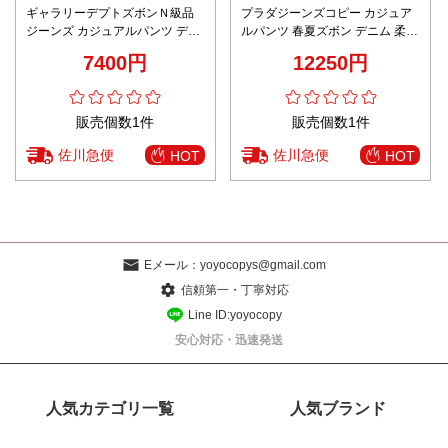
ギャラリーデプトズボンＮ級品
プラダジーンズコピー カジュア
ジーンズ カジュアルパンツ デニ
ルパンツ 春夏ズボン デニム 柔ら
ム素材 プリント ブルー
かい シンプル グレイ
7400円
12250円
販売個数1件
販売個数1件
佐川急便
佐川急便
HOT
HOT
Eメール：
yoyocopys@gmail.com
信頼第一・丁寧対応
Line ID:yoyocopy
安心対応・迅速発送
人気カテゴリ一覧
人気ブランド