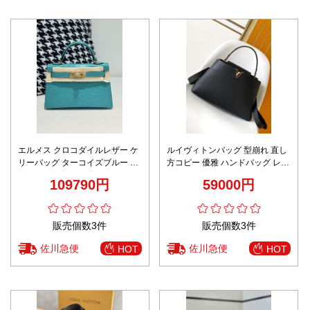
エルメス クロコダイルレザー ケ
ルイヴィトンバッグ 型崩れ 直し
リーバッグ ターコイズブルー 激
方コピー 優雅 ハンドバッグ レザ
安通販 2025新作 高級感仕上げ
ー 斜め掛け 牛革 M24880 ブラッ
109790円
59000円
ク
販売個数3件
販売個数3件
佐川急便
佐川急便
HOT
HOT