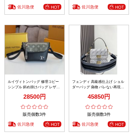
佐川急便
佐川急便
HOT
HOT
ルイヴィトンバッグ 修理コピー
フェンディ 高級感仕上げ ショル
シンプル 斜め掛けバッグ レザー
ダーバッグ 偽物 バレない再現度
牛革 ファッション感 ブラック
高再現度 専用ケース付属 高級レ
28500円
45850円
ベル仕様
販売個数3件
販売個数3件
佐川急便
佐川急便
HOT
HOT