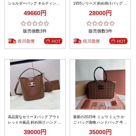
ショルダーバッグ キルティング
1955シリーズ 斜め掛けバッグ 持
レザー CCロゴ金具仕様 上質感
ちバッグ 型番735178 レザー 本
49660円
28000円
革 レディース ブラウン
販売個数3件
販売個数3件
佐川急便
佐川急便
HOT
HOT
高品質なセリーヌバッグ アウト
最新の2025年 ミュウ ミュウ か
レットＮ級品 斜め掛け ハンドバ
ご バッグ偽物 ハンドバッグ 牛革
ッグ 柔軟 レザー 本革 116613 ブ
レザー 大容量 5BB163 レッド
39000円
35000円
ラウン