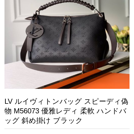
録
ー
ら
アイフォーンケ
管
せ
2026人気特集
アクセサリー
衣装セット
住まい用品
スカーフ
バッグ
ズボン
ベルト
財布
時計
小物
服
靴
ース
理
最
新
製
品
LV ルイヴィトンバッグ スピーディ偽
お
物 M56073 優雅レディ 柔軟 ハンドバ
す
す
ッグ 斜め掛け ブラック
め
商