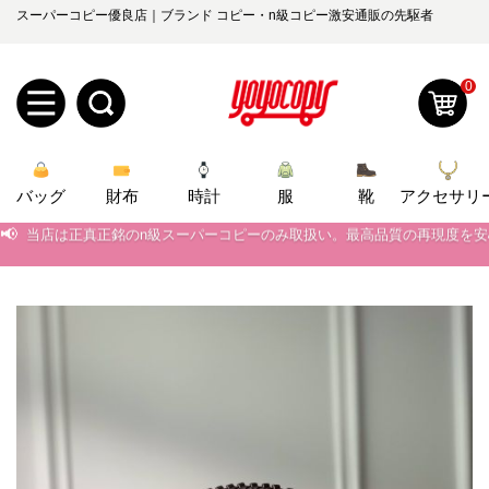
スーパーコピー優良店｜ブランド コピー・n級コピー激安通販の先駆者
0
新
バッグ
規
ロ
財布
時計
服
靴
アクセサリ
📢
当店は正真正銘のn級スーパーコピーのみ取扱い。最高品質の再現度を
ユ
グ
📢
2026春の新作続々更新中！期間中のご注文でお得な割引をご利用いただ
📢
0
新作入荷！ルイ・ヴィトンスーパーコピー バッグ最新モデルが登場。上
ー
イ
📢
当店は正真正銘のn級スーパーコピーのみ取扱い。最高品質の再現度を
ザ
ン
オ
📢
2026春の新作続々更新中！期間中のご注文でお得な割引をご利用いただ
ー
ー
お
📢
新作入荷！ルイ・ヴィトンスーパーコピー バッグ最新モデルが登場。上
yoyocopys@gmail.com
登
ダ
知