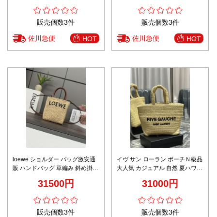
販売個数3件
販売個数3件
佐川急便
佐川急便
HOT
HOT
loewe ショルダー バッグ激安通
イヴ サン ローラン ポーチＮ級品
販 ハンドバッグ 草編み 斜め掛け
大人気 カジュアル 自然 夏ハワイ
革ハンド ロゴプリント 101132
風 草編みバッグ 688864 ブラウ
31500円
31000円
ブラウン
ン
販売個数3件
販売個数3件