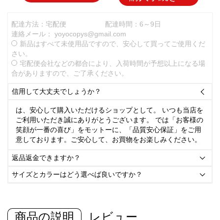
配達方法：宅配便
配達時間：6～9日
連絡メール：
yoyocopys@gmail.com
新品はすべて未使用品ですので、安心して買ってご使用くだ
さい。
宅配便会社などの都合により、入荷時間が予想以上になる場
合がありますので、ご了承ください。
信用して大丈夫でしょうか？

は、安心して購入いただけるショップとして。 いつも当店を
ご利用いただき誠にありがとうございます。 では「お客様の
笑顔が一番の喜び」をモットーに、「品質安心保証」をご用
意しております。ご安心して、お買物をお楽しみください。
返品返金できますか？

サイズとカラーはどう選べば良いですか？

商品の説明
レビュー