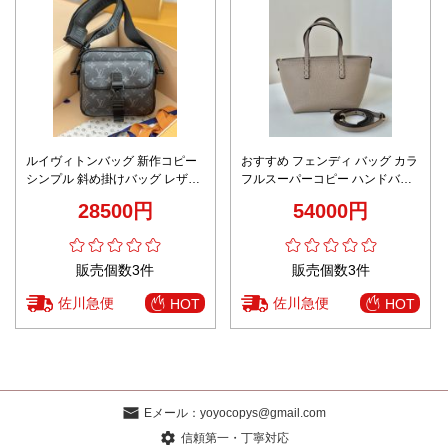
ルイヴィトンバッグ 新作コピー
おすすめ フェンディ バッグ カラ
シンプル 斜め掛けバッグ レザー
フルスーパーコピー ハンドバッ
牛革 ファッション感 M12518 ブ
グ レザー 本革 優雅 8655C ブラ
28500円
54000円
ラック
ウン
販売個数3件
販売個数3件
佐川急便
佐川急便
HOT
HOT
Eメール：
yoyocopys@gmail.com
信頼第一・丁寧対応