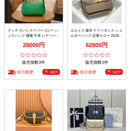
グッチ カバンスーパーコピー ハ
エルメス 激安 ケリーダンス ショ
ンドバッグ 優雅 牛革 レディース
ルダーバッグ 定番カラー 2026新
739076 ミニ イタリア グリーン
作 高再現度 精密ディテール 高級
28000円
62800円
感仕上げ 安心サイト
販売個数3件
販売個数3件
佐川急便
佐川急便
HOT
HOT