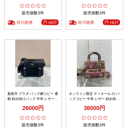
販売個数3件
販売個数3件
佐川急便
佐川急便
HOT
HOT
最新作 プラダ バッグ網コピー 通
オンライン限定 ディオール の バ
勤 斜め掛けバッグ 牛革 レザー
ッグコピー 牛革 レザー 斜め掛け
柔軟 2VD071 ブラック
バッグ ハンドバッグ 優雅レディ
26000円
36000円
ピンク
販売個数3件
販売個数3件