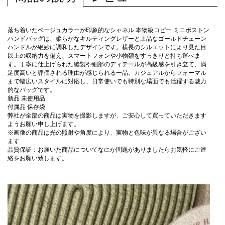
落ち着いたベージュカラーが印象的なシャネル 本物級コピー ミニボストン
ハンドバッグは、柔らかなキルティングレザーと上品なゴールドチェーン
ハンドルが絶妙に調和したデザインです。横長のシルエットにより見た目
以上の収納力を備え、スマートフォンや小物類をすっきりと持ち運べま
す。丁寧に仕上げられた縫製や細部のディテールが高級感を引き立て、満
足度高いと評価される理由が感じられる一品。カジュアルからフォーマル
まで幅広いスタイルに対応し、日常使いでも特別な場面でも活躍する魅力
的なバッグです。
新品 未使用品
付属品 保存袋
弊社が全部の商品は実物を撮影しますが、ご安心して買っていただきます
ようお願い申し上げます。
※画像の商品は光の照射や角度により、実物と色味が異なる場合がござい
ます
品質保証：お届いた商品についてなにか問題がありましたらお気軽にご連
絡をお願い致します。