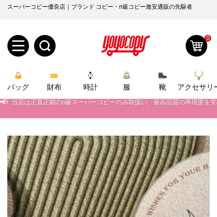
スーパーコピー優良店｜ブランド コピー・n級コピー激安通販の先駆者
0
新
バッグ
規
ロ
財布
時計
服
靴
アクセサリ
📢
当店は正真正銘のn級スーパーコピーのみ取扱い。最高品質の再現度を
📢
2026春の新作続々更新中！期間中のご注文でお得な割引をご利用いただ
ユ
グ
📢
新作入荷！ルイ・ヴィトンスーパーコピー バッグ最新モデルが登場。上
0
ー
イ
📢
当店は正真正銘のn級スーパーコピーのみ取扱い。最高品質の再現度を
ザ
ン
オ
📢
2026春の新作続々更新中！期間中のご注文でお得な割引をご利用いただ
ー
ー
お
📢
新作入荷！ルイ・ヴィトンスーパーコピー バッグ最新モデルが登場。上
yoyocopys@gmail.com
登
ダ
知