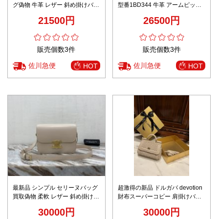
グ偽物 牛革 レザー 斜め掛けバッ
型番1BD344 牛革 アームピット
グ 優雅 調整可 ホワイト
バッグ 現代風 ファッション ブラ
21500円
26500円
ック
販売個数3件
販売個数3件
佐川急便
佐川急便
HOT
HOT
最新品 シンプル セリーヌバッグ
超激得の新品 ドルガバ devotion
買取偽物 柔軟 レザー 斜め掛けバ
財布スーパーコピー 肩掛けバッ
ッグ 187366 杏色
グ 牛革 レザー 斜め掛け 人気商
30000円
30000円
品 ベージュ色