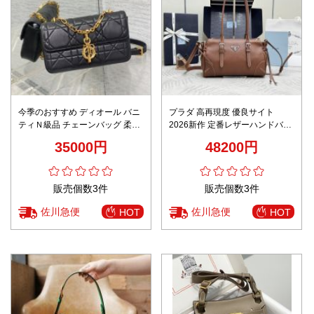
今季のおすすめ ディオール バニ
プラダ 高再現度 優良サイト
ティＮ級品 チェーンバッグ 柔ら
2026新作 定番レザーハンドバッ
かい 斜め掛けバッグ レザー 牛革
グ 高評価 本革使用 精密ディテー
35000円
48200円
ブラック
ル 安心サイト
販売個数3件
販売個数3件
佐川急便
佐川急便
HOT
HOT