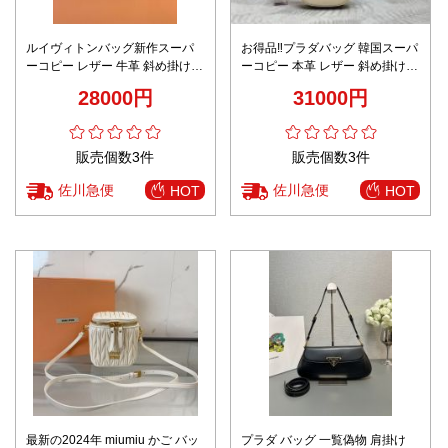
ルイヴィトンバッグ新作スーパ
お得品‼プラダバッグ 韓国スーパ
ーコピー レザー 牛革 斜め掛けバ
ーコピー 本革 レザー 斜め掛けバ
ッグ M45985 品質保証 シンプル
ッグ 1BD365 杏色
28000円
31000円
ブラウン
販売個数3件
販売個数3件
佐川急便
佐川急便
HOT
HOT
最新の2024年 miumiu かご バッ
プラダ バッグ 一覧偽物 肩掛け