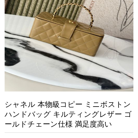
録
ー
ら
アイフォーンケ
管
せ
2026人気特集
アクセサリー
衣装セット
住まい用品
スカーフ
バッグ
ズボン
ベルト
財布
時計
小物
服
靴
ース
理
最
新
製
品
シャネル 本物級コピー ミニボストン
お
ハンドバッグ キルティングレザー ゴ
す
す
ールドチェーン仕様 満足度高い
め
商