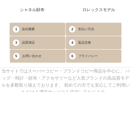
シャネル財布
ロレックスモデル
1
2
会社概要
支払い方法
3
4
品質保証
返品交換
5
6
お問い合わせ
プライバシー
当サイトではスーパーコピー・ブランドコピー商品を中心に、 バ
ッグ・時計・財布・アクセサリーなど人気ブランドの高品質モデ
ルを多数取り揃えております。 初めての方でも安心してご利用い
ただける通販サービスを提供しております。
連絡先：
yoyocopys@gmail.com
／ Line: yoyocopy ／ 店長：渡辺
実香 ／ 営業時間：08：30～23：30（24時間受付）
※当WEBサイト掲載写真の無断転載・外部利用を禁止します。
Copyright © 2013-2025
YOYOCOPY
All Rights Reserved.
sitemap