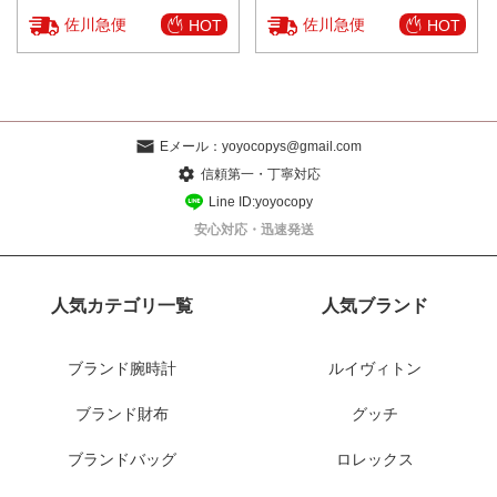
佐川急便
佐川急便
HOT
HOT
Eメール：
yoyocopys@gmail.com
信頼第一・丁寧対応
Line ID:yoyocopy
安心対応・迅速発送
人気カテゴリ一覧
人気ブランド
ブランド腕時計
ルイヴィトン
ブランド財布
グッチ
ブランドバッグ
ロレックス