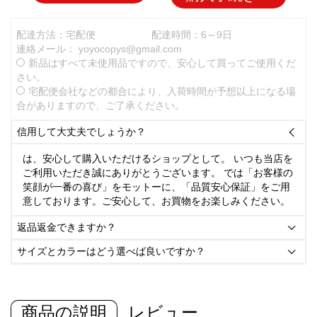
配達方法：宅配便
配達時間：6～9日
連絡メール：
yoyocopys@gmail.com
新品はすべて未使用品ですので、安心して買ってご使用くだ
さい。
宅配便会社などの都合により、入荷時間が予想以上になる場
合がありますので、ご了承ください。
信用して大丈夫でしょうか？

は、安心して購入いただけるショップとして。 いつも当店を
ご利用いただき誠にありがとうございます。 では「お客様の
笑顔が一番の喜び」をモットーに、「品質安心保証」をご用
意しております。ご安心して、お買物をお楽しみください。
返品返金できますか？

サイズとカラーはどう選べば良いですか？

商品の説明
レビュー