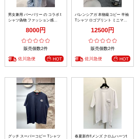
男女兼用 バーバリー の コラボ t
バレンシアガ 本物級コピー 半袖
シャツ偽物 ファッション感
Tシャツ ロゴプリント ミニマル
100％綿 ゆったり トップス 短袖
設計 快適な着心地 口コミ多数
8000円
12500円
ブラック
販売個数2件
販売個数2件
佐川急便
佐川急便
HOT
HOT
グッチ スーパーコピー Tシャツ
春夏新作‼メンズ クロムハーツt