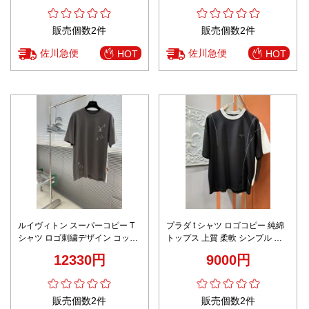
販売個数2件
販売個数2件
佐川急便
佐川急便
HOT
HOT
ルイヴィトン スーパーコピー T
プラダ t シャツ ロゴコピー 純綿
シャツ ロゴ刺繍デザイン コット
トップス 上質 柔軟 シンプル ブ
ン素材 シンプルデザイン
ラック
12330円
9000円
販売個数2件
販売個数2件