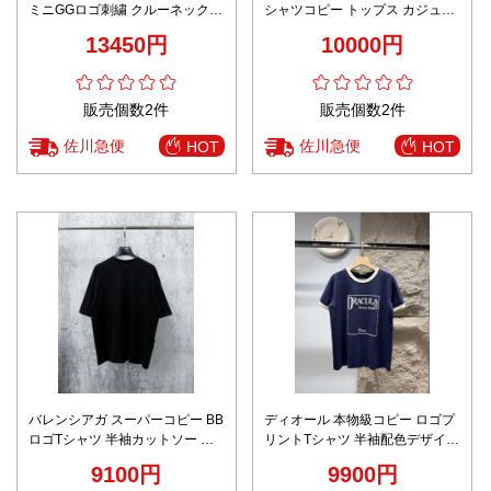
ミニGGロゴ刺繍 クルーネックシ
シャツコピー トップス カジュア
ンプル設計 男女兼用 高品質
ル 半袖 純綿 柔らかい プリント
13450円
10000円
ホワイト
販売個数2件
販売個数2件
佐川急便
佐川急便
HOT
HOT
バレンシアガ スーパーコピー BB
ディオール 本物級コピー ロゴプ
ロゴTシャツ 半袖カットソー バ
リントTシャツ 半袖配色デザイン
ックプリント 高品質
通気 肌触り良好 ブランド服コピ
9100円
9900円
ー激安