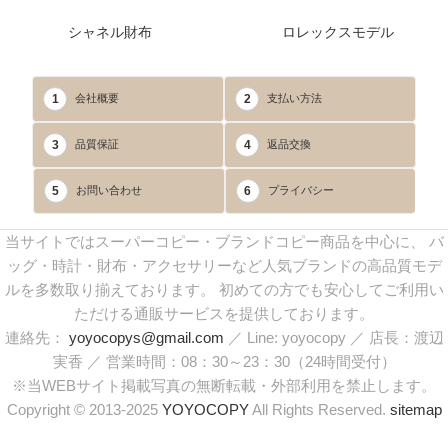
シャネル財布
ロレックスモデル
1
2
会社概要
支払い方法
3
4
品質保証
返品交換
5
6
お問い合わせ
プライバシー
当サイトではスーパーコピー・ブランドコピー商品を中心に、 バ
ッグ・時計・財布・アクセサリーなど人気ブランドの高品質モデ
ルを多数取り揃えております。 初めての方でも安心してご利用い
ただける通販サービスを提供しております。
連絡先：
yoyocopys@gmail.com
／ Line: yoyocopy ／ 店長：渡辺
実香 ／ 営業時間：08：30～23：30（24時間受付）
※当WEBサイト掲載写真の無断転載・外部利用を禁止します。
Copyright © 2013-2025
YOYOCOPY
All Rights Reserved.
sitemap