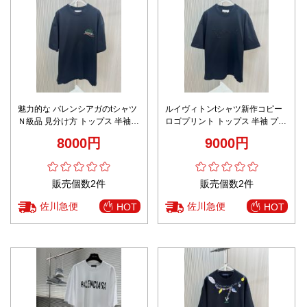
魅力的な バレンシアガのtシャツ
ルイヴィトンtシャツ新作コピー
Ｎ級品 見分け方 トップス 半袖
ロゴプリント トップス 半袖 プリ
プリント ブラック
ント 純綿 シンプル 男女兼用 ブ
8000円
9000円
ラック
販売個数2件
販売個数2件
佐川急便
佐川急便
HOT
HOT