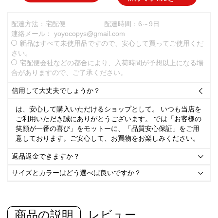
配達方法：宅配便
配達時間：6～9日
連絡メール：
yoyocopys@gmail.com
新品はすべて未使用品ですので、安心して買ってご使用くだ
さい。
宅配便会社などの都合により、入荷時間が予想以上になる場
合がありますので、ご了承ください。
信用して大丈夫でしょうか？

は、安心して購入いただけるショップとして。 いつも当店を
ご利用いただき誠にありがとうございます。 では「お客様の
笑顔が一番の喜び」をモットーに、「品質安心保証」をご用
意しております。ご安心して、お買物をお楽しみください。
返品返金できますか？

サイズとカラーはどう選べば良いですか？

商品の説明
レビュー