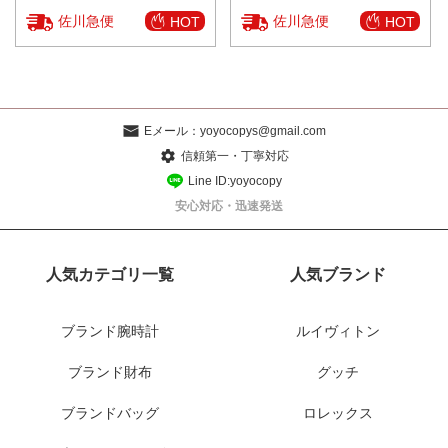
佐川急便
佐川急便
HOT
HOT
Eメール：
yoyocopys@gmail.com
信頼第一・丁寧対応
Line ID:yoyocopy
安心対応・迅速発送
人気カテゴリ一覧
人気ブランド
ブランド腕時計
ルイヴィトン
ブランド財布
グッチ
ブランドバッグ
ロレックス