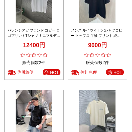
バレンシアガ ブランド コピー ロ
メンズ ルイヴィトンtシャツコピ
ゴプリントTシャツ ミニマルデザ
ー トップス 半袖 プリント 純綿
イン 肌触り良好
男女兼用 シンプル ブラック
12400円
9000円
販売個数2件
販売個数2件
佐川急便
佐川急便
HOT
HOT