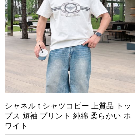
録
ー
ら
アイフォーンケ
管
せ
2026人気特集
アクセサリー
衣装セット
住まい用品
スカーフ
バッグ
ズボン
ベルト
財布
時計
小物
服
靴
ース
理
最
新
製
品
シャネル t シャツコピー 上質品 トッ
お
プス 短袖 プリント 純綿 柔らかい ホ
す
す
ワイト
め
商