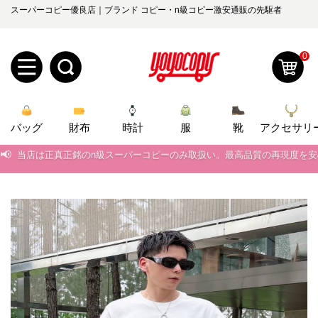
スーパーコピー優良店｜ブランド コピー・n級コピー激安通販の先駆者
0
新
バッグ
規
ロ
財布
時計
服
靴
アクセサリ
📢
当店は正真正銘のn級スーパーコピーのみ取扱い。最高品質の再現度を
ユ
グ
📢
2026春の新作続々更新中！期間中のご注文でお得な割引をご利用いただ
0
ー
イ
📢
新作入荷！ルイ・ヴィトンスーパーコピー バッグ最新モデルが登場。上
📢
当店は正真正銘のn級スーパーコピーのみ取扱い。最高品質の再現度を
ザ
ン
オ
📢
2026春の新作続々更新中！期間中のご注文でお得な割引をご利用いただ
ー
ー
お
yoyocopys@gmail.com
📢
新作入荷！ルイ・ヴィトンスーパーコピー バッグ最新モデルが登場。上
登
ダ
知