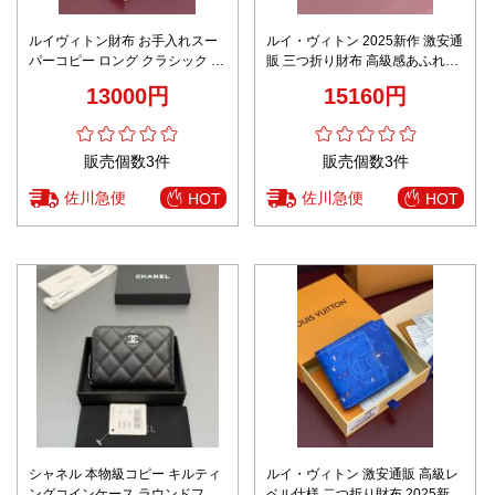
ルイヴィトン財布 お手入れスー
ルイ・ヴィトン 2025新作 激安通
パーコピー ロング クラシック レ
販 三つ折り財布 高級感あふれる
ザー 牛革 M13408 ブラック
デザイン コンパクト収納力抜群
13000円
15160円
販売個数3件
販売個数3件
佐川急便
佐川急便
HOT
HOT
シャネル 本物級コピー キルティ
ルイ・ヴィトン 激安通販 高級レ
ングコインケース ラウンドファ
ベル仕様 二つ折り財布 2025新作