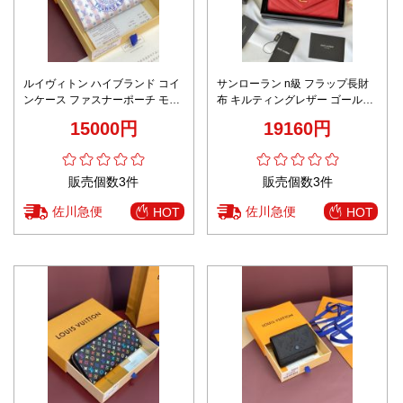
ルイヴィトン ハイブランド コイ
サンローラン n級 フラップ長財
ンケース ファスナーポーチ モノ
布 キルティングレザー ゴールド
グラムストライプ ブランド代用
ロゴ 高品質
15000円
19160円
販売個数3件
販売個数3件
佐川急便
佐川急便
HOT
HOT