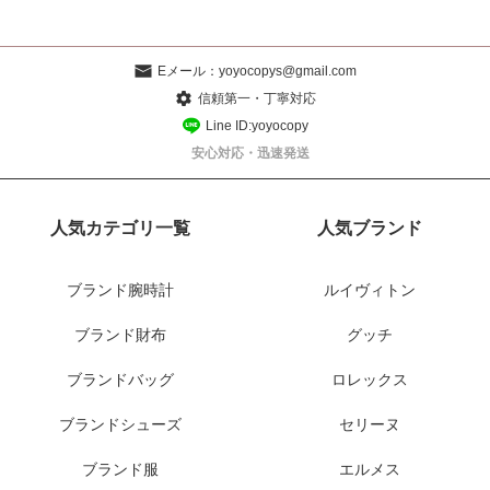
Eメール：
yoyocopys@gmail.com
信頼第一・丁寧対応
Line ID:yoyocopy
安心対応・迅速発送
人気カテゴリ一覧
人気ブランド
ブランド腕時計
ルイヴィトン
ブランド財布
グッチ
ブランドバッグ
ロレックス
ブランドシューズ
セリーヌ
ブランド服
エルメス