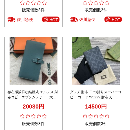
販売個数3件
販売個数3件
佐川急便
佐川急便
HOT
HOT
存在感拔群な結婚式 エルメス 財
グッチ 財布 二 つ折りスーパーコ
布コピーエプソムレザー 大容
ピー コード795229 財布 カード
量 BEARN
入れ クレジットカードケース 花
20030円
14500円
柄 ブルー
販売個数3件
販売個数3件