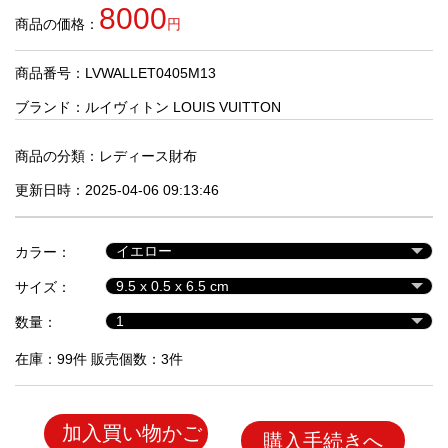
品
8000
商品の価格：
円
商品番号：LVWALLET0405M13
人
気
ブランド：
ルイヴィトン LOUIS VUITTON
商
品
商品の分類：
レディース財布
更新日時：2025-04-06 09:13:46
セ
ー
カラー：
ル
商
サイズ：
品
数量：
在庫：99件 販売個数：3件
加入買い物かご
購入手続きへ