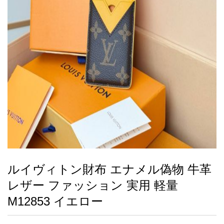
録
ー
ら
アイフォーンケ
管
せ
2026人気特集
アクセサリー
衣装セット
住まい用品
スカーフ
バッグ
ズボン
ベルト
財布
時計
小物
服
靴
ース
理
最
新
製
品
ルイヴィトン財布 エナメル偽物 牛革
お
レザー ファッション 実用 軽量
す
す
M12853 イエロー
め
商