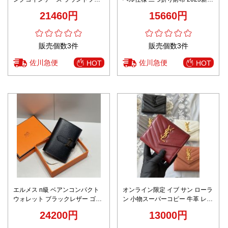
スナー シルバーロゴ仕様 上質レ
圧倒的な再現度 精密ディテール
21460円
15660円
ザー 口コミ多数
数量限定入荷
販売個数3件
販売個数3件
佐川急便
佐川急便
HOT
HOT
エルメス n級 ベアンコンパクト
オンライン限定 イブ サン ローラ
ウォレット ブラックレザー ゴー
ン 小物スーパーコピー 牛革 レザ
ルドH金具 丁寧な縫製
ー 三つ折り財布 403943 レッド
24200円
13000円