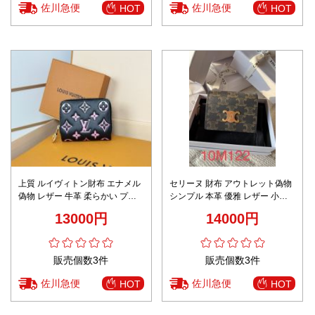
佐川急便
佐川急便
HOT
HOT
上質 ルイヴィトン財布 エナメル
セリーヌ 財布 アウトレット偽物
偽物 レザー 牛革 柔らかい プリ
シンプル 本革 優雅 レザー 小遣
ント M12378 ピンク
い 10M123 花柄 ブラック
13000円
14000円
販売個数3件
販売個数3件
佐川急便
佐川急便
HOT
HOT