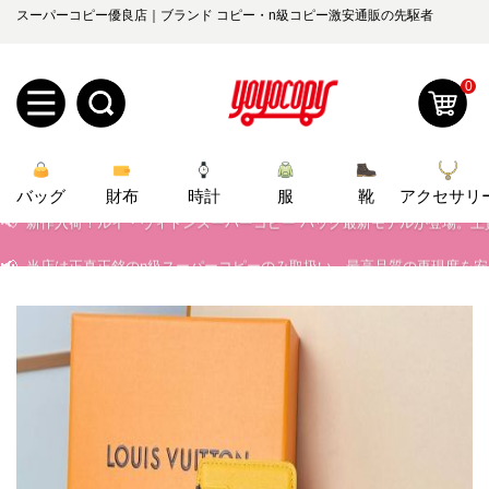
スーパーコピー優良店｜ブランド コピー・n級コピー激安通販の先駆者
0
📢
当店は正真正銘のn級スーパーコピーのみ取扱い。最高品質の再現度を
新
📢
2026春の新作続々更新中！期間中のご注文でお得な割引をご利用いただ
バッグ
規
ロ
財布
時計
服
靴
アクセサリ
📢
新作入荷！ルイ・ヴィトンスーパーコピー バッグ最新モデルが登場。上
ユ
グ
📢
当店は正真正銘のn級スーパーコピーのみ取扱い。最高品質の再現度を
📢
2026春の新作続々更新中！期間中のご注文でお得な割引をご利用いただ
0
ー
イ
📢
新作入荷！ルイ・ヴィトンスーパーコピー バッグ最新モデルが登場。上
ザ
ン
オ
ー
ー
お
yoyocopys@gmail.com
登
ダ
知