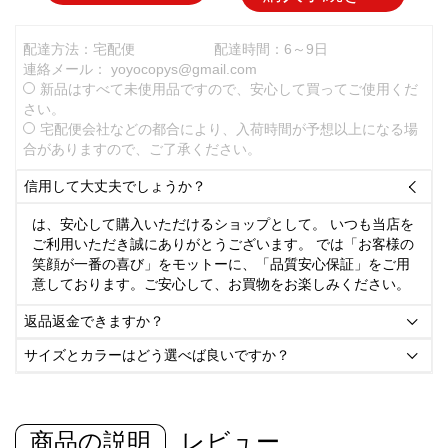
配達方法：宅配便
配達時間：6～9日
連絡メール：
yoyocopys@gmail.com
新品はすべて未使用品ですので、安心して買ってご使用くだ
さい。
宅配便会社などの都合により、入荷時間が予想以上になる場
合がありますので、ご了承ください。
信用して大丈夫でしょうか？

は、安心して購入いただけるショップとして。 いつも当店を
ご利用いただき誠にありがとうございます。 では「お客様の
笑顔が一番の喜び」をモットーに、「品質安心保証」をご用
意しております。ご安心して、お買物をお楽しみください。
返品返金できますか？

サイズとカラーはどう選べば良いですか？

商品の説明
レビュー