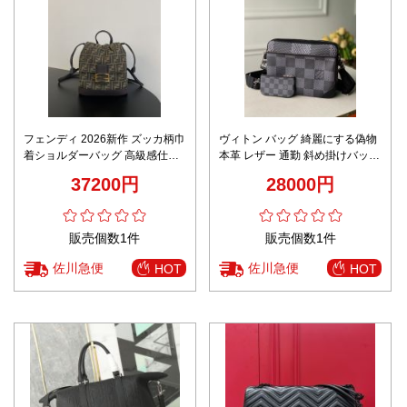
フェンディ 2026新作 ズッカ柄巾
ヴィトン バッグ 綺麗にする偽物
着ショルダーバッグ 高級感仕上
本革 レザー 通勤 斜め掛けバッグ
げ 精密ディテール 本物級コピー
メンズ M69443 格子模様 ブラッ
37200円
28000円
安心の日本倉庫発送保証 追跡可
ク
能 数量限定入荷
販売個数1件
販売個数1件
佐川急便
佐川急便
HOT
HOT