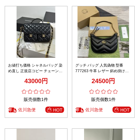
お値打ち価格 シャネルバッグ 染
グッチ バッグ 人気偽物 型番
め直し 正規店コピー チェーン
777263 牛革 レザー 斜め掛けバ
AS4993 斜め掛けバッグ 女性 優
ッグ 肩掛け シンプル ミニ ブラ
43000円
24500円
雅 ブラック
ック
販売個数1件
販売個数1件
佐川急便
佐川急便
HOT
HOT