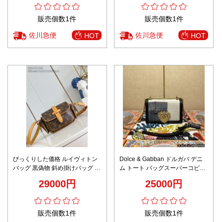
販売個数1件
販売個数1件
佐川急便
佐川急便
HOT
HOT
びっくりした価格 ルイヴィトン
Dolce & Gabban ドルガバ デニ
バッグ 黒偽物 斜め掛けバッグ 本
ム トート バッグスーパーコピー
革 レザー 花柄 ブラウン
デニム素材 斜め掛けバッグ 6372
29000円
25000円
ブルー
販売個数1件
販売個数1件