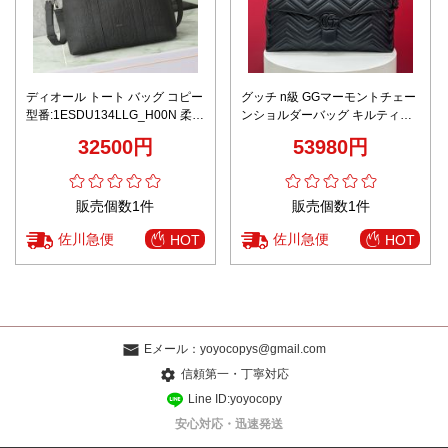
ディオール トート バッグ コピー
グッチ n級 GGマーモントチェー
型番:1ESDU134LLG_H00N 柔ら
ンショルダーバッグ キルティン
かい 持ちバッグ ビジネス 通勤
グレザー 高評価
32500円
53980円
牛革 ブラック
販売個数1件
販売個数1件
佐川急便
佐川急便
HOT
HOT
Eメール：
yoyocopys@gmail.com
信頼第一・丁寧対応
Line ID:yoyocopy
安心対応・迅速発送