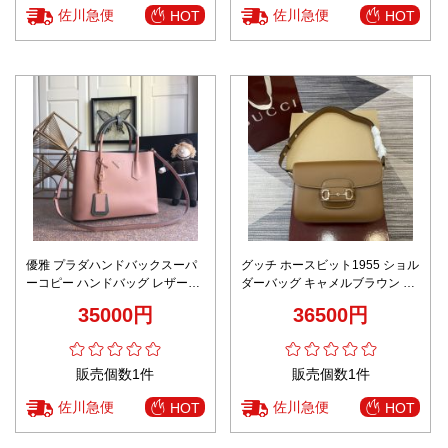
佐川急便
佐川急便
HOT
HOT
優雅 プラダハンドバックスーパ
グッチ ホースビット1955 ショル
ーコピー ハンドバッグ レザー
ダーバッグ キャメルブラウン n
斜め掛け可 牛革 高品質 1BG775
級 高級レベル仕様 上質な質感 丁
35000円
36500円
ピンク
寧な縫製 安心サイト 即納対応
販売個数1件
販売個数1件
佐川急便
佐川急便
HOT
HOT