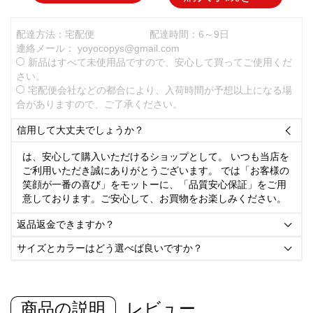
配達方法：宅配便
配達時間：6～9日
連絡メール：
yoyocopys@gmail.com
新品はすべて未使用品ですので、安心して買ってご使用くだ
さい。
宅配便会社などの都合により、入荷時間が予想以上になる場
合がありますので、ご了承ください。
信用して大丈夫でしょうか？

は、安心して購入いただけるショップとして。 いつも当店を
ご利用いただき誠にありがとうございます。 では「お客様の
笑顔が一番の喜び」をモットーに、「品質安心保証」をご用
意しております。ご安心して、お買物をお楽しみください。
返品返金できますか？

サイズとカラーはどう選べば良いですか？

商品の説明
レビュー