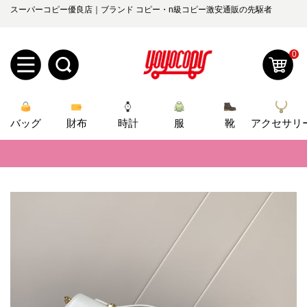
スーパーコピー優良店｜ブランド コピー・n級コピー激安通販の先駆者
0
新
バッグ
規
ロ
財布
時計
服
靴
アクセサリ
📢
当店は正真正銘のn級スーパーコピーのみ取扱い。最高品質の再現度を
ユ
グ
📢
2026春の新作続々更新中！期間中のご注文でお得な割引をご利用いただ
0
ー
イ
📢
新作入荷！ルイ・ヴィトンスーパーコピー バッグ最新モデルが登場。上
ザ
ン
📢
当店は正真正銘のn級スーパーコピーのみ取扱い。最高品質の再現度を
オ
ー
📢
2026春の新作続々更新中！期間中のご注文でお得な割引をご利用いただ
ー
お
yoyocopys@gmail.com
登
📢
新作入荷！ルイ・ヴィトンスーパーコピー バッグ最新モデルが登場。上
ダ
知