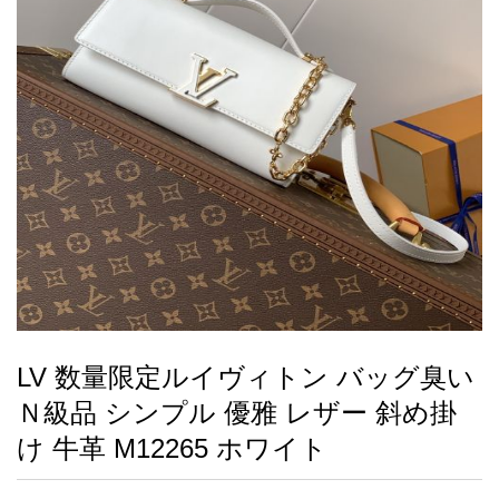
録
ー
ら
アイフォーンケ
管
せ
2026人気特集
アクセサリー
衣装セット
住まい用品
スカーフ
バッグ
ズボン
ベルト
財布
時計
小物
服
靴
ース
理
最
新
製
品
LV 数量限定ルイヴィトン バッグ臭い
お
Ｎ級品 シンプル 優雅 レザー 斜め掛
す
す
け 牛革 M12265 ホワイト
め
商