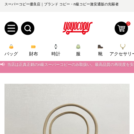
スーパーコピー優良店｜ブランド コピー・n級コピー激安通販の先駆者
0
新
バッグ
規
ロ
財布
時計
服
靴
アクセサリ
📢
当店は正真正銘のn級スーパーコピーのみ取扱い。最高品質の再現度を
ユ
グ
📢
2026春の新作続々更新中！期間中のご注文でお得な割引をご利用いただ
📢
0
新作入荷！ルイ・ヴィトンスーパーコピー バッグ最新モデルが登場。上
ー
イ
📢
当店は正真正銘のn級スーパーコピーのみ取扱い。最高品質の再現度を
ザ
ン
オ
📢
2026春の新作続々更新中！期間中のご注文でお得な割引をご利用いただ
ー
ー
お
📢
新作入荷！ルイ・ヴィトンスーパーコピー バッグ最新モデルが登場。上
yoyocopys@gmail.com
登
ダ
知