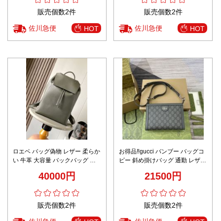
販売個数2件
販売個数2件
佐川急便
佐川急便
HOT
HOT
ロエベ バッグ偽物 レザー 柔らか
お得品‼gucci バンブー バッグコ
い 牛革 大容量 バックバッグ プ
ピー 斜め掛けバッグ 通勤 レザー
リント 通学 通学 グリーン
牛革 795467 ブラック
40000円
21500円
販売個数2件
販売個数2件