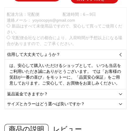
配達方法：宅配便
配達時間：6～9日
連絡メール：
yoyocopys@gmail.com
新品はすべて未使用品ですので、安心して買ってご使用くだ
さい。
宅配便会社などの都合により、入荷時間が予想以上になる場
合がありますので、ご了承ください。
信用して大丈夫でしょうか？

は、安心して購入いただけるショップとして。 いつも当店を
ご利用いただき誠にありがとうございます。 では「お客様の
笑顔が一番の喜び」をモットーに、「品質安心保証」をご用
意しております。ご安心して、お買物をお楽しみください。
返品返金できますか？

サイズとカラーはどう選べば良いですか？

商品の説明
レビュー