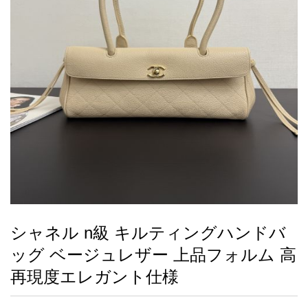
録
ー
ら
アイフォーンケ
管
せ
2026人気特集
アクセサリー
衣装セット
住まい用品
スカーフ
バッグ
ズボン
ベルト
財布
時計
小物
服
靴
ース
理
最
新
製
品
シャネル n級 キルティングハンドバ
お
ッグ ベージュレザー 上品フォルム 高
す
す
再現度エレガント仕様
め
商