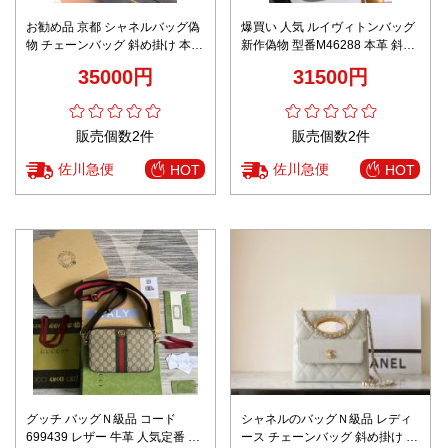
お勧め品 京都 シャネルバッグ偽
爆買い 人気 ルイヴィトンバッグ
物 チェーンバッグ 斜め掛け 本革
新作偽物 型番M46288 本革 斜め
優雅 少女感 ブラック
掛けバッグ 花柄 手持ち レザー
35000円
31500円
優雅 シンプル ホワイト
販売個数2件
販売個数2件
佐川急便
佐川急便
HOT
HOT
グッチ バッグＮ級品 コード
シャネルのバッグＮ級品 レディ
699439 レザー 牛革 人気定番 シ
ース チェーンバッグ 斜め掛け 優