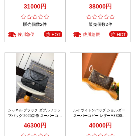
ンプル 花柄 ファッション 品質保
雅 ゴールド 本革 ホワイト
31000円
38000円
証 ブラウン
販売個数2件
販売個数2件
佐川急便
佐川急便
HOT
HOT
シャネル ブラック ダブルフラッ
ルイヴィトンバッグ ショルダー
プバッグ 2025新作 スーパーコピ
スーパーコピー レザーM83008
ー 高再現度 高級感仕上げ 精密デ
花柄 肩掛け 斜め掛け 女性バッグ
46300円
40000円
ィテール 丁寧な縫製
ブラウン