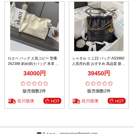
ロエベ バッグ 人気コピー 型番
シャネル ミニ22 バッグ AS3980
262386 斜め掛けバッグ 本革 柔
人気売れ筋 おすすめ 高品質 新作
らかい 肩掛け Mサイズ 大容量 ホ
満足度 口コミ ブランドコピー ス
34000円
39450円
ワイト
ーパーコピーブランド 優良店
販売個数2件
販売個数2件
佐川急便
佐川急便
HOT
HOT
Eメール：
yoyocopys@gmail.com