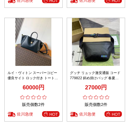
佐川急便
佐川急便
HOT
HOT
ルイ・ヴィトン スーパーコピー
グッチ リュック激安通販 コード
優良サイト ロック付き トートバ
779822 斜め掛けバッグ 春夏の
ッグ ブラック 2025新作 高再現
メンズバッグ 運動風 日常 ブラッ
60000円
27000円
度 高級感仕上げ 精密ディテール
ク
安心サイト 実店舗運営 本革使用
発送保証
販売個数2件
販売個数2件
佐川急便
佐川急便
HOT
HOT