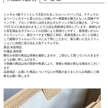
シャネル n級ラインとして注目されるこちらハンドバッグは、ナチュラル
なベージュカラーと柔らかなシボ感レザー調素材が魅力となった洗練デザ
インです。フロント部分には控えめなキルティング加工が施され、ゴール
ドCCロゴと組み合わさることで上品な高級感を演出しています。細身なが
ら安定感あるダブルハンドル仕様により肩掛けしやすく、普段使いからレ
ストランシーン、旅行コーデまで幅広く対応。高再現度エレガント仕様と
して縫製やフォルムバランスにも丁寧にこだわり、落ち着いた大人ファッ
ションに自然に溶け込む人気アイテムです。
新品 未使用品
付属品 保存袋
弊社が全部の商品は実物を撮影しますが、ご安心して買っていただきます
ようお願い申し上げます。
※画像の商品は光の照射や角度により、実物と色味が異なる場合がござい
ます
品質保証：お届いた商品についてなにか問題がありましたらお気軽にご連
絡をお願い致します。