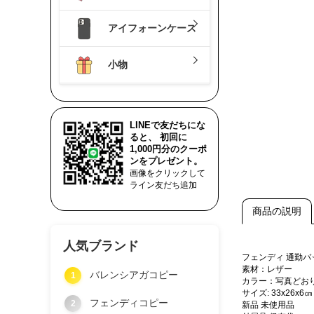
アイフォーンケース
小物
LINEで友だちにな
ると、 初回に
1,000円分のクーポ
ンをプレゼント。
画像をクリックして
ライン友だち追加
商品の説明
人気ブランド
フェンディ 通勤
素材：レザー
バレンシアガコピー
1
カラー：写真どお
サイズ: 33x26x6㎝
フェンディコピー
2
新品 未使用品