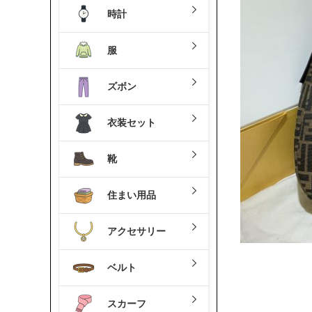
時計
服
ズボン
衣装セット
靴
住まい用品
アクセサリー
ベルト
スカーフ