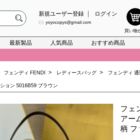
新規ユーザー登録
ログイン
yoyocopys@gmail.com
買い物
最新製品
人気商品
おすすめ商品
正銘のn級スーパーコピーのみ取扱い。最高品質の再現度を安心してお選
026春の新作続々更新中！期間中のご注文でお得な割引をご利用いただ
>
>
フェンディ FENDI
レディースバッグ
フェンディ 通
イ・ヴィトンスーパーコピー バッグ最新モデルが登場。上質な仕上が
ション 5016B59 ブラウン
正銘のn級スーパーコピーのみ取扱い。最高品質の再現度を安心してお選
026春の新作続々更新中！期間中のご注文でお得な割引をご利用いただ
フェ
イ・ヴィトンスーパーコピー バッグ最新モデルが登場。上質な仕上が
アー
柄 フ