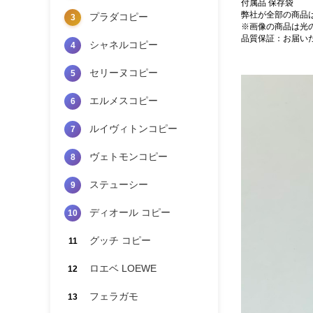
付属品 保存袋
弊社が全部の商品
プラダコピー
3
※画像の商品は光
品質保証：お届い
シャネルコピー
4
セリーヌコピー
5
エルメスコピー
6
ルイヴィトンコピー
7
ヴェトモンコピー
8
ステューシー
9
ディオール コピー
10
グッチ コピー
11
ロエベ LOEWE
12
フェラガモ
13