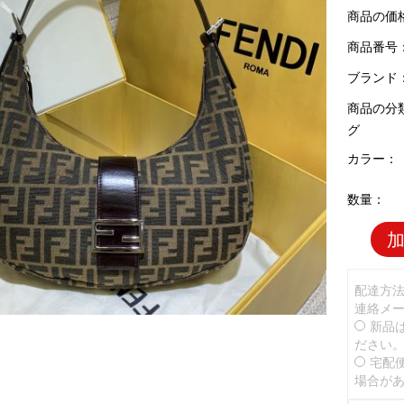
商品の価
商品番号：F
ブランド
商品の分
グ
カラー：
数量：
配達方
連絡メ
新品
ださい
宅配
場合が