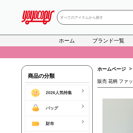
ホーム
ブランド一覧
📢
当店は正真
📢
2
>
ホームページ
📢
新作入荷！ル
商品の分類
販売 花柄 ファッ
📢
当店は正真
2026人気特集
📢
2
📢
新作入荷！ル
バッグ
財布