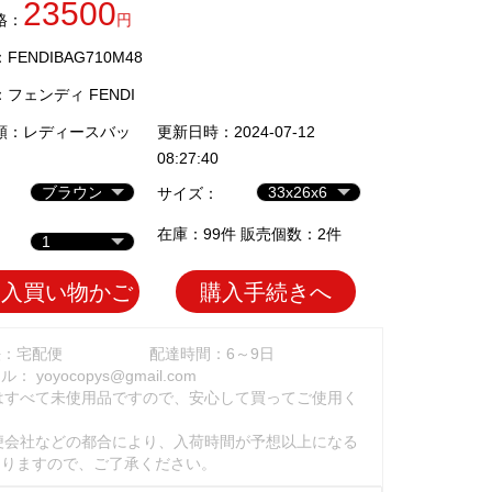
23500
格：
円
ENDIBAG710M48
：
フェンディ FENDI
類：
レディースバッ
更新日時：2024-07-12
08:27:40
サイズ：
在庫：99件 販売個数：2件
加入買い物かご
購入手続きへ
法：宅配便
配達時間：6～9日
ール：
yoyocopys@gmail.com
はすべて未使用品ですので、安心して買ってご使用く
。
便会社などの都合により、入荷時間が予想以上になる
ありますので、ご了承ください。