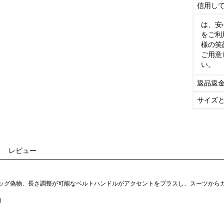
信用し
は、安
をご利
様の笑
ご用意
い。
返品返
サイズ
レビュー
バッグ偽物、長さ調整が可能なベルトハンドルがアクセントをプラスし、スーツから
り