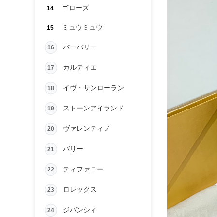
ゴローズ
14
ミュウミュウ
15
バーバリー
16
カルティエ
17
イヴ・サンローラン
18
ストーンアイランド
19
ヴァレンティノ
20
バリー
21
ティファニー
22
ロレックス
23
ジバンシィ
24