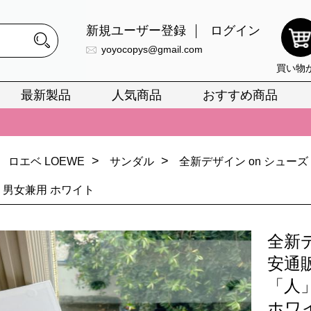
新規ユーザー登録
ログイン
yoyocopys@gmail.com
買い物
最新製品
人気商品
おすすめ商品
正銘のn級スーパーコピーのみ取扱い。最高品質の再現度を安心してお選
026春の新作続々更新中！期間中のご注文でお得な割引をご利用いただ
>
>
ロエベ LOEWE
サンダル
全新デザイン on シュー
イ・ヴィトンスーパーコピー バッグ最新モデルが登場。上質な仕上が
正銘のn級スーパーコピーのみ取扱い。最高品質の再現度を安心してお選
気 男女兼用 ホワイト
026春の新作続々更新中！期間中のご注文でお得な割引をご利用いただ
全新デ
イ・ヴィトンスーパーコピー バッグ最新モデルが登場。上質な仕上が
安通
「人
ホワ