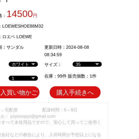
14500
格：
円
LOEWESHOE88M32
：
ロエベ LOEWE
類：
サンダル
更新日時：2024-08-08
08:34:59
サイズ：
在庫：99件 販売個数：1件
加入買い物かご
購入手続きへ
法：宅配便
配達時間：6～9日
ール：
yoyocopys@gmail.com
はすべて未使用品ですので、安心して買ってご使用く
。
便会社などの都合により、入荷時間が予想以上になる