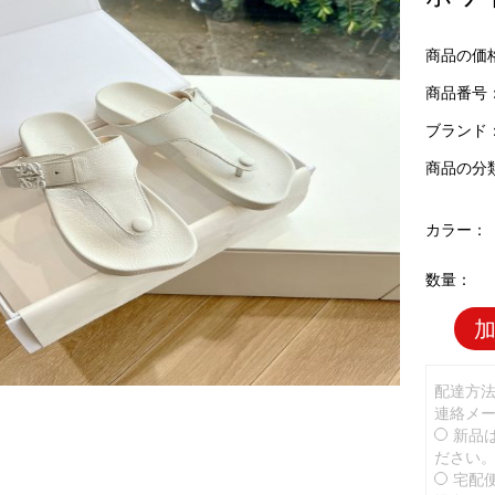
商品の価
商品番号：
ブランド
商品の分
カラー：
数量：
配達方
連絡メ
新品
ださい
宅配