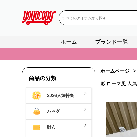
ホーム
ブランド一覧
📢
当店は正真
📢
2
>
ホームページ
📢
新作入荷！ル
商品の分類
📢
当店は正真
形 ローマ風 人
2026人気特集
📢
2
📢
新作入荷！ル
バッグ
財布