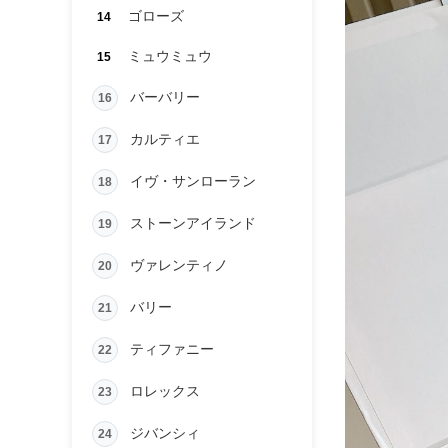
ゴローズ
14
ミュウミュウ
15
バーバリー
16
カルティエ
17
イヴ・サンローラン
18
ストーンアイランド
19
ヴァレンティノ
20
バリー
21
ティファニー
22
ロレックス
23
ジバンシィ
24