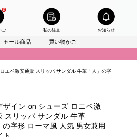
0
かご
私の注文
お知らせ
セール商品
買い物かご
びいただけます。
けます。
ズ ロエベ激安通販 スリッパ サンダル 牛革「人」の字
りをお見逃しなく。
びいただけます。
けます。
ザイン on シューズ ロエベ激
りをお見逃しなく。
販 スリッパ サンダル 牛革
」の字形 ローマ風 人気 男女兼用
イト