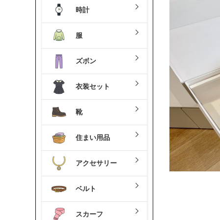
時計
服
ズボン
衣装セット
靴
住まい用品
アクセサリー
ベルト
スカーフ