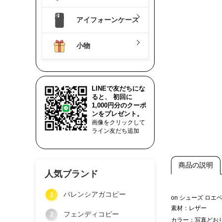
アイフォーンケース
小物
LINEで友だちにな
ると、 初回に
1,000円分のクーポ
ンをプレゼント。
画像をクリックして
ライン友だち追加
商品の説明
人気ブランド
バレンシアガコピー
1
on シューズ 
素材：レザー
フェンディコピー
2
カラー：写真どお