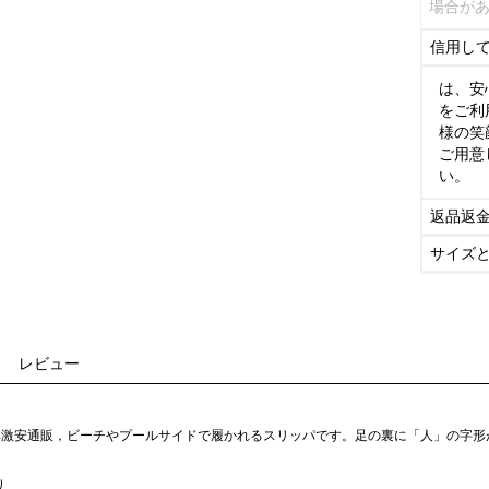
場合が
信用し
は、安
をご利
様の笑
ご用意
い。
返品返
サイズ
レビュー
ロエベ激安通販，ビーチやプールサイドで履かれるスリッパです。足の裏に「人」の字
り