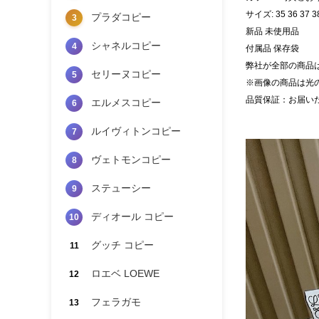
サイズ: 35 36 37 
プラダコピー
3
新品 未使用品
シャネルコピー
4
付属品 保存袋
弊社が全部の商品
セリーヌコピー
5
※画像の商品は光
品質保証：お届い
エルメスコピー
6
ルイヴィトンコピー
7
ヴェトモンコピー
8
ステューシー
9
ディオール コピー
10
グッチ コピー
11
ロエベ LOEWE
12
フェラガモ
13