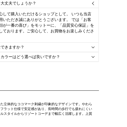
て大丈夫でしょうか？

心して購入いただけるショップとして。 いつも当店
用いただき誠にありがとうございます。 では「お客
顔が一番の喜び」をモットーに、「品質安心保証」を
しております。ご安心して、お買物をお楽しみくださ
金できますか？

とカラーはどう選べば良いですか？

れた立体的なココマーク刺繍が印象的なデザインです。やわら
。フラット仕様で安定感があり、長時間の歩行でも疲れにくい
アルスタイルからリゾートコーデまで幅広く活躍します。上質