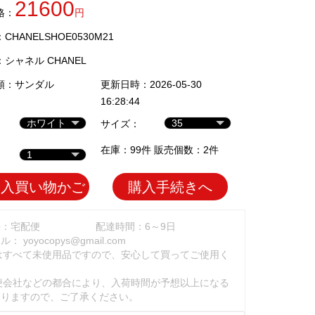
21600
格：
円
HANELSHOE0530M21
：
シャネル CHANEL
類：
サンダル
更新日時：2026-05-30
16:28:44
サイズ：
在庫：99件 販売個数：2件
加入買い物かご
購入手続きへ
法：宅配便
配達時間：6～9日
ール：
yoyocopys@gmail.com
はすべて未使用品ですので、安心して買ってご使用く
。
便会社などの都合により、入荷時間が予想以上になる
ありますので、ご了承ください。