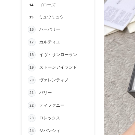
ゴローズ
14
ミュウミュウ
15
バーバリー
16
カルティエ
17
イヴ・サンローラン
18
ストーンアイランド
19
ヴァレンティノ
20
バリー
21
ティファニー
22
ロレックス
23
ジバンシィ
24