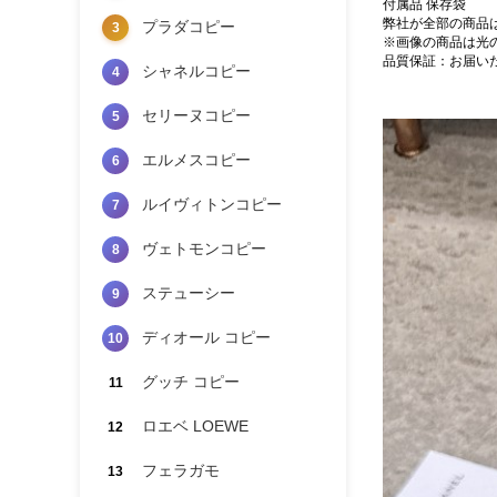
付属品 保存袋
弊社が全部の商品
プラダコピー
3
※画像の商品は光
品質保証：お届い
シャネルコピー
4
セリーヌコピー
5
エルメスコピー
6
ルイヴィトンコピー
7
ヴェトモンコピー
8
ステューシー
9
ディオール コピー
10
グッチ コピー
11
ロエベ LOEWE
12
フェラガモ
13