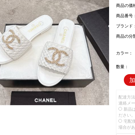
商品の価
商品番号：C
ブランド
商品の分
カラー：
数量：
配達方
連絡メ
新品
ださい
宅配
場合が