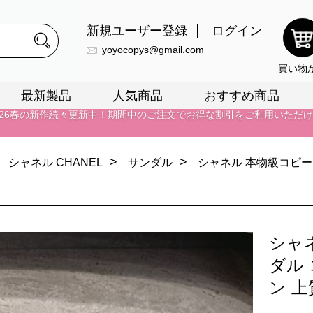
新規ユーザー登録
ログイン
yoyocopys@gmail.com
正銘のn級スーパーコピーのみ取扱い。最高品質の再現度を安心してお選
買い物
026春の新作続々更新中！期間中のご注文でお得な割引をご利用いただ
最新製品
人気商品
おすすめ商品
イ・ヴィトンスーパーコピー バッグ最新モデルが登場。上質な仕上が
正銘のn級スーパーコピーのみ取扱い。最高品質の再現度を安心してお選
>
>
シャネル CHANEL
サンダル
シャネル 本物級コピー
026春の新作続々更新中！期間中のご注文でお得な割引をご利用いただ
イ・ヴィトンスーパーコピー バッグ最新モデルが登場。上質な仕上が
シャ
ダル
ン 上