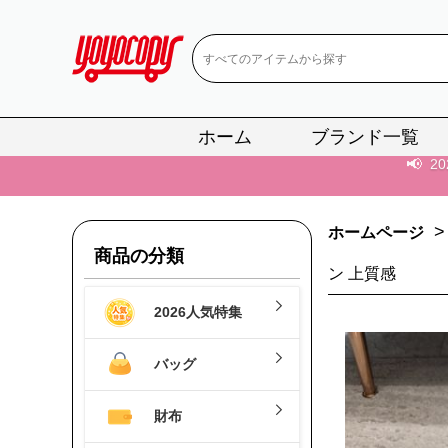
📢
当店は正真
📢
2
ホーム
ブランド一覧
📢
新作入荷！ル
📢
当店は正真
>
ホームページ
📢
2
商品の分類
ン 上質感
📢
新作入荷！ル
2026人気特集
バッグ
財布