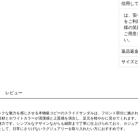
信用し
は、安
をご利
様の笑
ご用意
い。
返品返
サイズ
レビュー
ックな魅力を感じさせる本物級コピーのスライドサンダルは、フロント部分に施さ
素材とホワイトカラーが清潔感と上質感を演出し、足元を軽やかに見せてくれます
魅力です。シンプルなデザインながらも細部まで丁寧に仕上げられており、カジュ
として、日常にさりげないラグジュアリーを取り入れたい方におすすめです。