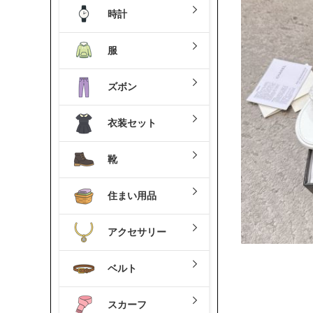
時計
服
ズボン
衣装セット
靴
住まい用品
アクセサリー
ベルト
スカーフ