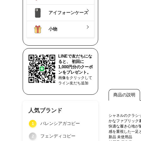
アイフォーンケース
小物
LINEで友だちにな
ると、 初回に
1,000円分のクーポ
ンをプレゼント。
画像をクリックして
ライン友だち追加
商品の説明
人気ブランド
シャネルのクラシ
かなファブリック
バレンシアガコピー
1
快適な履き心地が
感を重視した一足
フェンディコピー
2
新品 未使用品