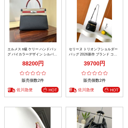
エルメス n級 ケリー ハンドバッ
セリーヌ トリオンフショルダー
グ バイカラーデザイン シルバー
バッグ 2026新作 ブランド コピ
金具 高品質
ー 高品質 本革使用 高再現度 職
88200円
39700円
人技術再現 確実に届く 秘密厳守
配送
販売個数2件
販売個数2件
佐川急便
佐川急便
HOT
HOT