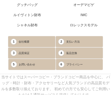
グッチバッグ
オーデマピゲ
ルイヴィトン財布
IWC
シャネル財布
ロレックスモデル
1
2
会社概要
支払い方法
3
4
品質保証
返品交換
5
6
お問い合わせ
プライバシー
当サイトではスーパーコピー・ブランドコピー商品を中心に、 バ
ッグ・時計・財布・アクセサリーなど人気ブランドの高品質モデ
ルを多数取り揃えております。 初めての方でも安心してご利用い
ただける通販サービスを提供しております。
連絡先：
yoyocopys@gmail.com
／ Line: yoyocopy ／ 店長：渡辺
実香 ／ 営業時間：08：30～23：30（24時間受付）