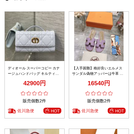
ディオール スーパーコピー カナ
【入手困難】格好良いエルメス
ージュハンドバッグ キルティン
サンダル偽物アッパーは牛革 イ
グデザイン 高評価 高級感仕上げ
タリア製の牛革ソール
42900円
16540円
販売個数2件
販売個数2件
佐川急便
佐川急便
HOT
HOT