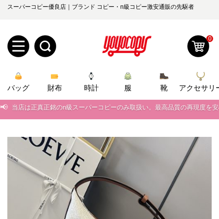
スーパーコピー優良店｜ブランド コピー・n級コピー激安通販の先駆者
0
新
バッグ
規
ロ
財布
時計
服
靴
アクセサリ
📢
当店は正真正銘のn級スーパーコピーのみ取扱い。最高品質の再現度を
ユ
グ
📢
2026春の新作続々更新中！期間中のご注文でお得な割引をご利用いただ
0
ー
イ
📢
新作入荷！ルイ・ヴィトンスーパーコピー バッグ最新モデルが登場。上
📢
当店は正真正銘のn級スーパーコピーのみ取扱い。最高品質の再現度を
ザ
ン
オ
📢
2026春の新作続々更新中！期間中のご注文でお得な割引をご利用いただ
ー
ー
お
yoyocopys@gmail.com
📢
新作入荷！ルイ・ヴィトンスーパーコピー バッグ最新モデルが登場。上
登
ダ
知