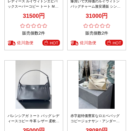
レディース ルイヴィトンエピバ
爆買いで大得価のルイヴィトン
ックスーパーコピー トート Ｍサ
バッグチャーム激安通販 シンプ
イズ 牛革 カジュアル イエロー
ル 斜め掛けバッグ レザー 牛革
31500円
31000円
M82544 ブラック
販売個数2件
販売個数2件
佐川急便
佐川急便
HOT
HOT
バレンシアガ トート バッグ レデ
赤字超特価豊富なロエベバッグ
ィースコピー 牛革 レザー 柔軟
コピージョナサン・アンダーソ
ハンドバッグ カジュアル ブラッ
ン コレクション
35000円
38080円