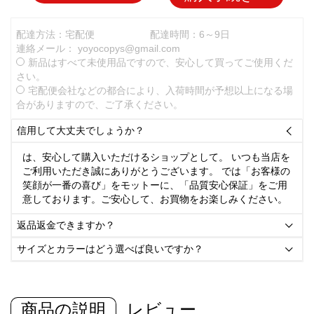
配達方法：宅配便
配達時間：6～9日
連絡メール：
yoyocopys@gmail.com
新品はすべて未使用品ですので、安心して買ってご使用くだ
さい。
宅配便会社などの都合により、入荷時間が予想以上になる場
合がありますので、ご了承ください。
信用して大丈夫でしょうか？

は、安心して購入いただけるショップとして。 いつも当店を
ご利用いただき誠にありがとうございます。 では「お客様の
笑顔が一番の喜び」をモットーに、「品質安心保証」をご用
意しております。ご安心して、お買物をお楽しみください。
返品返金できますか？

サイズとカラーはどう選べば良いですか？

商品の説明
レビュー