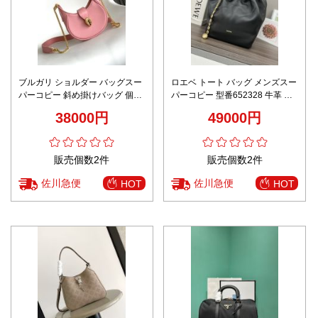
ブルガリ ショルダー バッグスー
ロエベ トート バッグ メンズスー
パーコピー 斜め掛けバッグ 個性
パーコピー 型番652328 牛革 肩
的な雰囲気 レザー 肩掛け レディ
掛けバッグ レザー 中サイズ 柔ら
38000円
49000円
ース ピンク
かい ブラック
販売個数2件
販売個数2件
佐川急便
佐川急便
HOT
HOT