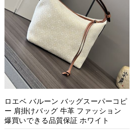
録
ー
ら
アイフォーンケ
管
せ
2026人気特集
アクセサリー
衣装セット
住まい用品
スカーフ
バッグ
ズボン
ベルト
財布
時計
小物
服
靴
ース
理
最
新
製
品
ロエベ バルーン バッグスーパーコピ
お
ー 肩掛けバッグ 牛革 ファッション
す
す
爆買いできる品質保証 ホワイト
め
商