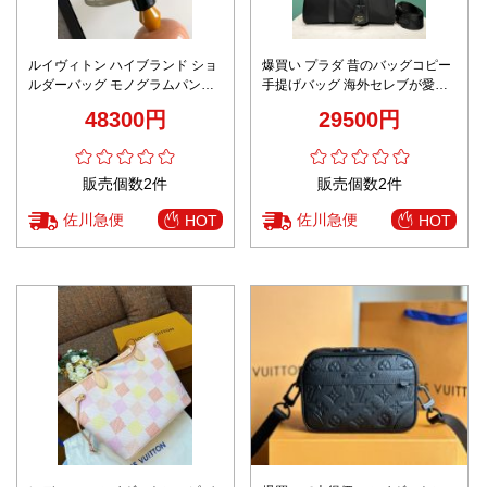
ルイヴィトン ハイブランド ショ
爆買い プラダ 昔のバッグコピー
ルダーバッグ モノグラムパンチ
手提げバッグ 海外セレブが愛用
ング レザー仕様 丁寧な縫製 上質
する 型番1BB233 革 実用 旅行
48300円
29500円
感
ブラック
販売個数2件
販売個数2件
佐川急便
佐川急便
HOT
HOT