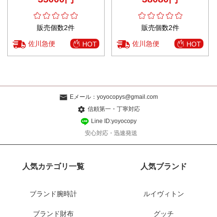
ク
販売個数2件
販売個数2件
佐川急便
佐川急便
HOT
HOT
Eメール：
yoyocopys@gmail.com
信頼第一・丁寧対応
Line ID:yoyocopy
安心対応・迅速発送
人気カテゴリ一覧
人気ブランド
ブランド腕時計
ルイヴィトン
ブランド財布
グッチ