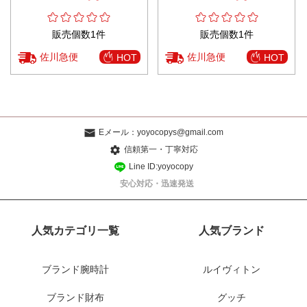
率
販売個数1件
販売個数1件
佐川急便
佐川急便
HOT
HOT
Eメール：
yoyocopys@gmail.com
信頼第一・丁寧対応
Line ID:yoyocopy
安心対応・迅速発送
人気カテゴリ一覧
人気ブランド
ブランド腕時計
ルイヴィトン
ブランド財布
グッチ