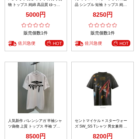
物 トップス 純綿 高品質 ゆった
品 シンプル 短袖 トップス 純綿
り レッド
ゆったり ホワイト
5000円
8250円
販売個数1件
販売個数1件
佐川急便
佐川急便
HOT
HOT
人気新作 バレンシアガ 半袖シャ
セントマイケル × スターウォー
ツ偽物 上質 トップス 半袖 プリ
ズ SW_SS Tシャツ 男女兼用 夏
ント ファッション ホワイト
服 ブランド コピー 安全通販 通
8500円
8200円
気 快適な着心地 レビュー高リピ