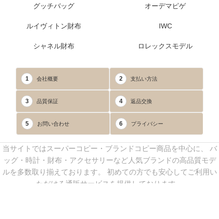
グッチバッグ
オーデマピゲ
ルイヴィトン財布
IWC
シャネル財布
ロレックスモデル
1
2
会社概要
支払い方法
3
4
品質保証
返品交換
5
6
お問い合わせ
プライバシー
当サイトではスーパーコピー・ブランドコピー商品を中心に、 バ
ッグ・時計・財布・アクセサリーなど人気ブランドの高品質モデ
ルを多数取り揃えております。 初めての方でも安心してご利用い
ただける通販サービスを提供しております。
連絡先：
yoyocopys@gmail.com
／ Line: yoyocopy ／ 店長：渡辺
実香 ／ 営業時間：08：30～23：30（24時間受付）
※当WEBサイト掲載写真の無断転載・外部利用を禁止します。