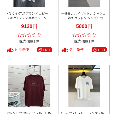
バレンシアガ ブランド コピー
一番安い ルイヴィトンtシャツコ
BBロゴTシャツ 半袖カットソー
ーデ偽物 コットン シンプル 短袖
ホワイトカラー バックデザイン
純綿 トップス ホワイト
9120円
5000円
口コミ多数
販売個数1件
販売個数1件
佐川急便
佐川急便
HOT
HOT
バレンシアガtシャツ メルカリ偽
t シャツ バーバリー メンズＮ級