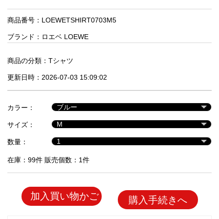
品
商品番号：LOEWETSHIRT0703M5
ブランド：
ロエベ LOEWE
人
気
商
商品の分類：
Tシャツ
品
更新日時：2026-07-03 15:09:02
セ
カラー：
ー
サイズ：
ル
商
数量：
品
在庫：99件 販売個数：1件
加入買い物かご
購入手続きへ