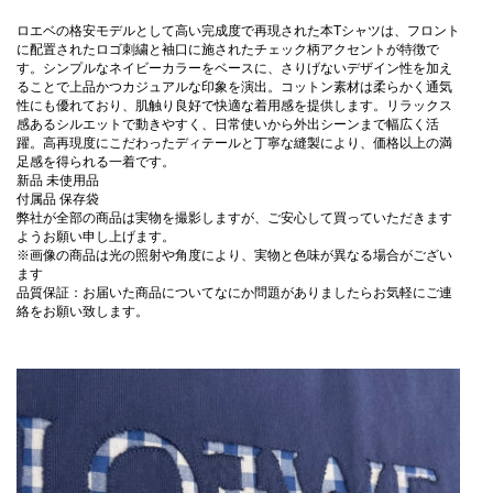
ロエベの格安モデルとして高い完成度で再現された本Tシャツは、フロント
に配置されたロゴ刺繍と袖口に施されたチェック柄アクセントが特徴で
す。シンプルなネイビーカラーをベースに、さりげないデザイン性を加え
ることで上品かつカジュアルな印象を演出。コットン素材は柔らかく通気
性にも優れており、肌触り良好で快適な着用感を提供します。リラックス
感あるシルエットで動きやすく、日常使いから外出シーンまで幅広く活
躍。高再現度にこだわったディテールと丁寧な縫製により、価格以上の満
足感を得られる一着です。
新品 未使用品
付属品 保存袋
弊社が全部の商品は実物を撮影しますが、ご安心して買っていただきます
ようお願い申し上げます。
※画像の商品は光の照射や角度により、実物と色味が異なる場合がござい
ます
品質保証：お届いた商品についてなにか問題がありましたらお気軽にご連
絡をお願い致します。