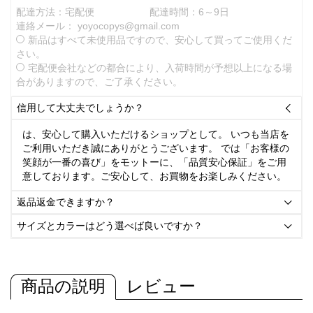
配達方法：宅配便
配達時間：6～9日
連絡メール：
yoyocopys@gmail.com
新品はすべて未使用品ですので、安心して買ってご使用くだ
さい。
宅配便会社などの都合により、入荷時間が予想以上になる場
合がありますので、ご了承ください。
信用して大丈夫でしょうか？

は、安心して購入いただけるショップとして。 いつも当店を
ご利用いただき誠にありがとうございます。 では「お客様の
笑顔が一番の喜び」をモットーに、「品質安心保証」をご用
意しております。ご安心して、お買物をお楽しみください。
返品返金できますか？

サイズとカラーはどう選べば良いですか？

商品の説明
レビュー