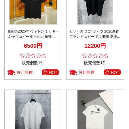
最新の2025年 ヴィトン ミッキー
セリーヌ ロゴTシャツ 2026新作
tシャツコピー 柔らかい 短袖 純
ブランド コピー 男女兼用 夏服
綿 トップス ゆったり ブラック
通気 快適な着心地 高再現度 丁寧
6500円
12200円
な縫製 レビュー高リピ率
販売個数1件
販売個数1件
佐川急便
佐川急便
HOT
HOT