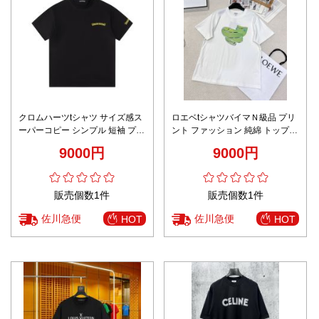
クロムハーツtシャツ サイズ感ス
ロエベtシャツバイマＮ級品 プリ
ーパーコピー シンプル 短袖 プリ
ント ファッション 純綿 トップス
ント トップス 100％綿 SDY1 ブ
短袖 L611210 ホワイト
9000円
9000円
ラック
販売個数1件
販売個数1件
佐川急便
佐川急便
HOT
HOT