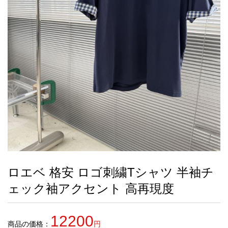
録
ー
ら
アイフォーンケ
管
せ
2026人気特集
アクセサリー
衣装セット
住まい用品
スカーフ
バッグ
ズボン
ベルト
財布
時計
小物
服
靴
ース
理
最
新
製
品
ロエベ 格安 ロゴ刺繍Tシャツ 半袖チ
お
ェック袖アクセント 高再現度
す
す
め
12200
商
商品の価格：
円