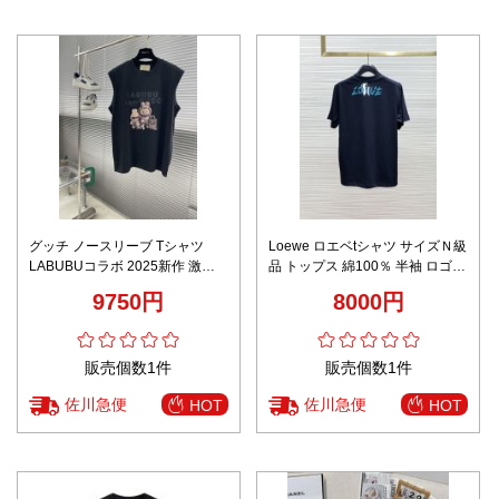
グッチ ノースリーブ Tシャツ
Loewe ロエベtシャツ サイズＮ級
LABUBUコラボ 2025新作 激安
品 トップス 綿100％ 半袖 ロゴプ
通販 男女兼用 夏服 シンプルデザ
リント 柔らかい ブルー
9750円
8000円
イン 通気 快適な着心地
販売個数1件
販売個数1件
佐川急便
佐川急便
HOT
HOT