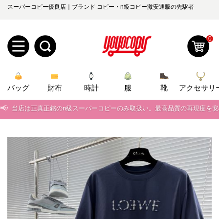
スーパーコピー優良店｜ブランド コピー・n級コピー激安通販の先駆者
0
新
バッグ
規
ロ
財布
時計
服
靴
アクセサリ
📢
当店は正真正銘のn級スーパーコピーのみ取扱い。最高品質の再現度を
ユ
グ
📢
2026春の新作続々更新中！期間中のご注文でお得な割引をご利用いただ
0
ー
イ
📢
新作入荷！ルイ・ヴィトンスーパーコピー バッグ最新モデルが登場。上
ザ
ン
📢
当店は正真正銘のn級スーパーコピーのみ取扱い。最高品質の再現度を
オ
📢
2026春の新作続々更新中！期間中のご注文でお得な割引をご利用いただ
ー
ー
お
yoyocopys@gmail.com
📢
新作入荷！ルイ・ヴィトンスーパーコピー バッグ最新モデルが登場。上
登
ダ
知