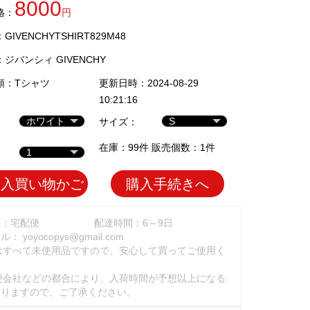
8000
格：
円
IVENCHYTSHIRT829M48
：
ジバンシィ GIVENCHY
類：
Tシャツ
更新日時：2024-08-29
10:21:16
サイズ：
在庫：99件 販売個数：1件
加入買い物かご
購入手続きへ
法：宅配便
配達時間：6～9日
ール：
yoyocopys@gmail.com
はすべて未使用品ですので、安心して買ってご使用く
。
便会社などの都合により、入荷時間が予想以上になる
ありますので、ご了承ください。