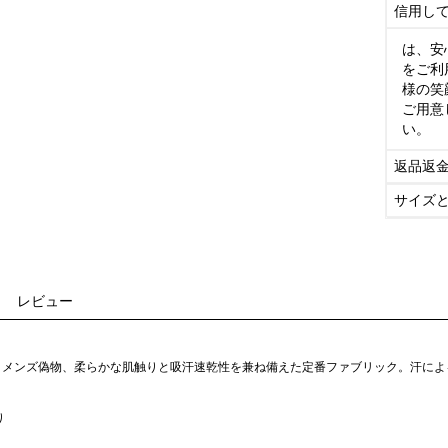
信用し
は、安
をご利
様の笑
ご用意
い。
返品返
サイズ
レビュー
ャツ メンズ偽物、柔らかな肌触りと吸汗速乾性を兼ね備えた定番ファブリック。汗に
り