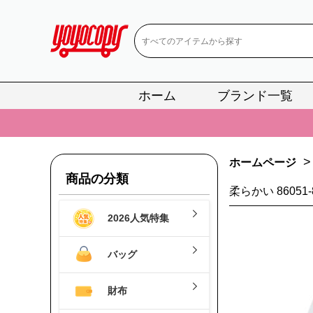
ホーム
ブランド一覧
📢
当店は正真
📢
2
>
ホームページ
📢
新作入荷！ル
商品の分類
柔らかい 86051
📢
当店は正真
2026人気特集
📢
2
📢
新作入荷！ル
バッグ
財布