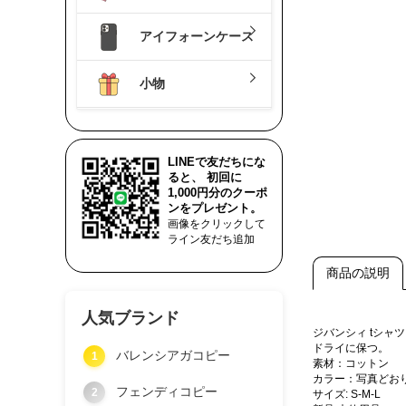
アイフォーンケース
小物
LINEで友だちにな
ると、 初回に
1,000円分のクーポ
ンをプレゼント。
画像をクリックして
ライン友だち追加
商品の説明
人気ブランド
ジバンシィ tシ
ドライに保つ。
バレンシアガコピー
1
素材：コットン
カラー：写真どお
フェンディコピー
2
サイズ: S-M-L