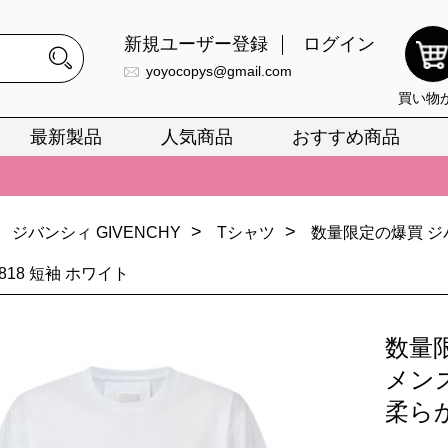
新規ユーザー登録
ログイン
yoyocopys@gmail.com
買い物
最新製品
人気商品
おすすめ商品
正銘のn級スーパーコピーのみ取扱い。最高品質の再現度を安心してお選
026春の新作続々更新中！期間中のご注文でお得な割引をご利用いただ
>
>
ジバンシィ GIVENCHY
Tシャツ
数量限定の爆買 ジ
イ・ヴィトンスーパーコピー バッグ最新モデルが登場。上質な仕上が
-818 短袖 ホワイト
正銘のn級スーパーコピーのみ取扱い。最高品質の再現度を安心してお選
026春の新作続々更新中！期間中のご注文でお得な割引をご利用いただ
数量
イ・ヴィトンスーパーコピー バッグ最新モデルが登場。上質な仕上が
メン
柔らか