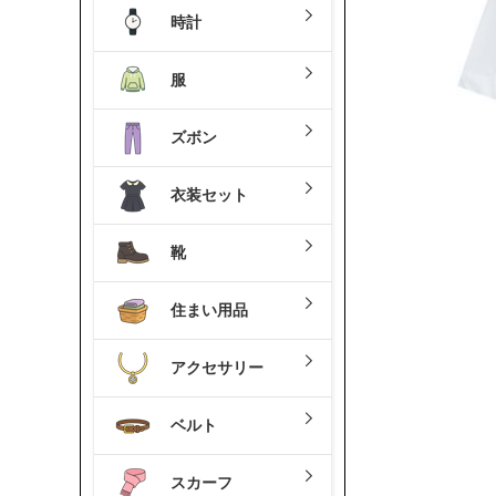
時計
服
ズボン
衣装セット
靴
住まい用品
アクセサリー
ベルト
スカーフ