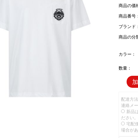
商品の価
商品番号：G
ブランド
商品の分
カラー：
数量：
配達方
連絡メ
新品
ださい
宅配
場合が