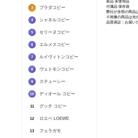
新品 未使用品
付属品 保存袋
プラダコピー
3
弊社が全部の商品
※画像の商品は光
シャネルコピー
4
品質保証：お届い
セリーヌコピー
5
エルメスコピー
6
ルイヴィトンコピー
7
ヴェトモンコピー
8
ステューシー
9
ディオール コピー
10
グッチ コピー
11
ロエベ LOEWE
12
フェラガモ
13