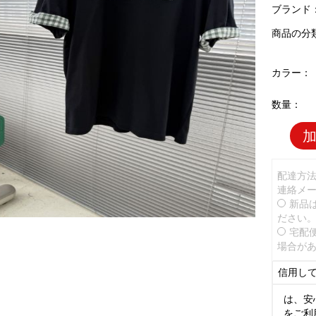
ブランド
商品の分
カラー：
数量：
配達方
連絡メ
新品
ださい
宅配
場合が
信用し
は、安
をご利