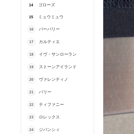
ゴローズ
14
ミュウミュウ
15
バーバリー
16
カルティエ
17
イヴ・サンローラン
18
ストーンアイランド
19
ヴァレンティノ
20
バリー
21
ティファニー
22
ロレックス
23
ジバンシィ
24