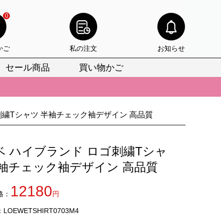
0
かご
私の注文
お知らせ
セール商品
買い物かご
びいただけます。
けます。
刺繍Tシャツ 半袖チェック袖デザイン 高品質
りをお見逃しなく。
びいただけます。
ベ ハイブランド ロゴ刺繍Tシャ
けます。
半袖チェック袖デザイン 高品質
りをお見逃しなく。
12180
格：
円
OEWETSHIRT0703M4