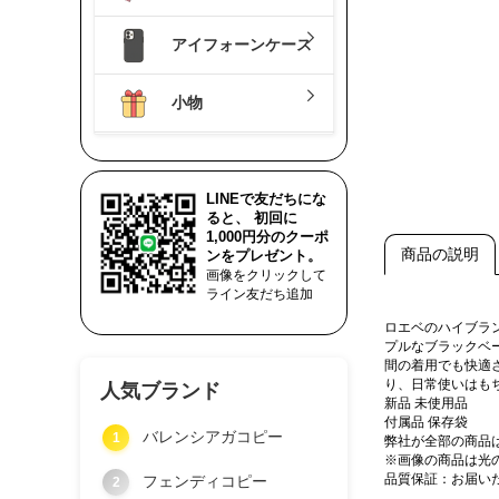
アイフォーンケース
小物
LINEで友だちにな
ると、 初回に
1,000円分のクーポ
商品の説明
ンをプレゼント。
画像をクリックして
ライン友だち追加
ロエベのハイブラ
プルなブラックベ
間の着用でも快適
り、日常使いはも
人気ブランド
新品 未使用品
付属品 保存袋
バレンシアガコピー
1
弊社が全部の商品
※画像の商品は光
品質保証：お届い
フェンディコピー
2