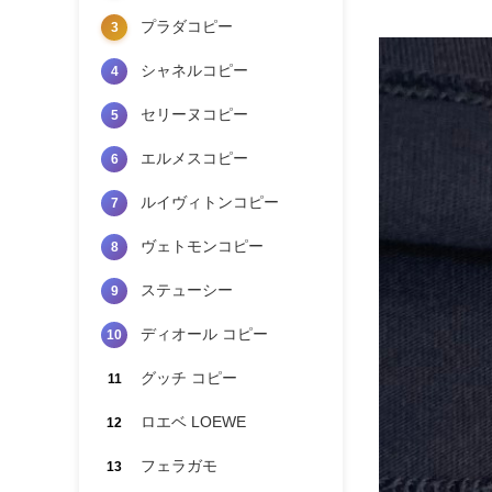
プラダコピー
3
シャネルコピー
4
セリーヌコピー
5
エルメスコピー
6
ルイヴィトンコピー
7
ヴェトモンコピー
8
ステューシー
9
ディオール コピー
10
グッチ コピー
11
ロエベ LOEWE
12
フェラガモ
13