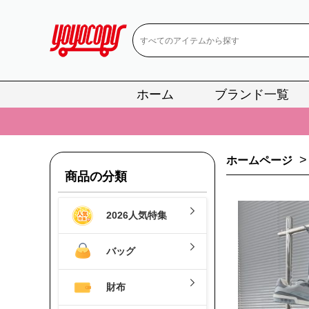
ホーム
ブランド一覧
📢
当店は正真
📢
2
>
ホームページ
📢
新作入荷！ル
商品の分類
📢
当店は正真
2026人気特集
📢
2
📢
新作入荷！ル
バッグ
財布