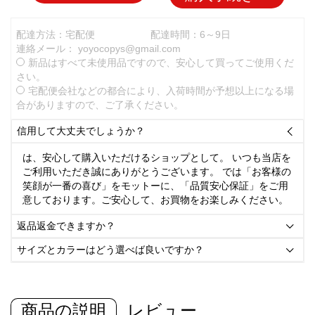
配達方法：宅配便
配達時間：6～9日
連絡メール：
yoyocopys@gmail.com
新品はすべて未使用品ですので、安心して買ってご使用くだ
さい。
宅配便会社などの都合により、入荷時間が予想以上になる場
合がありますので、ご了承ください。
信用して大丈夫でしょうか？

は、安心して購入いただけるショップとして。 いつも当店を
ご利用いただき誠にありがとうございます。 では「お客様の
笑顔が一番の喜び」をモットーに、「品質安心保証」をご用
意しております。ご安心して、お買物をお楽しみください。
返品返金できますか？

サイズとカラーはどう選べば良いですか？

商品の説明
レビュー