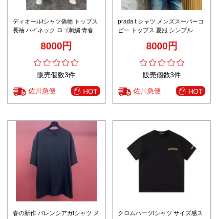
ディオールtシャツ偽物 トップス
prada t シャツ メンズスーパーコ
長袖 ハイネック ロゴ刺繍 青春
ピー トップス 夏服 シンプル 半
セクシー ホワイト
袖 純綿 ロゴ刺繍 ホワイト
8000円
8000円
販売個数3件
販売個数3件
佐川急便
佐川急便
HOT
HOT
春の新作 バレンシアガtシャツ メ
クロムハーツtシャツ サイズ感ス