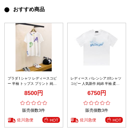
おすすめ商品
プラダ t シャツ レディースコピ
レディース バレンシアガtシャツ
ー 半袖 トップス プリント 純綿
コピー 人気新作 純綿 半袖 柔ら
ゆったり シンプル ホワイト
かい トップス ロゴプリント ホワ
8500円
6750円
イト
販売個数3件
販売個数3件
佐川急便
佐川急便
HOT
HOT