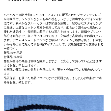
バーバリー n級 半袖Tシャツは、フロントに配置されたグラフィックロゴ
が印象的で、シンプルながらも存在感をしっかりと演出するデザインが特
徴です。爽やかなブルーカラーは季節感を演出し、軽やかなスタイリング
に最適。上質なコットン素材を使用しており、柔らかく滑らかな肌触りと
優れた通気性で、長時間の着用でも快適さを維持します。刺繍やプリント
部分は細部まで丁寧に仕上げられており、立体感と高級感を兼ね備えてい
ます。デニムやショートパンツなど幅広いアイテムと相性が良く、日常使
いから外出まで対応できるn級アイテムとして、実店舗運営でも支持される
一着です。
新品 未使用品
付属品 保存袋
弊社が全部の商品は実物を撮影しますが、ご安心して買っていただきます
ようお願い申し上げます。
※画像の商品は光の照射や角度により、実物と色味が異なる場合がござい
ます
品質保証：お届いた商品についてなにか問題がありましたらお気軽にご連
絡をお願い致します。