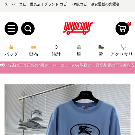
スーパーコピー優良店｜ブランド コピー・n級コピー激安通販の先駆者
0
新
バッグ
規
ロ
財布
時計
服
靴
アクセサリ
📢
当店は正真正銘のn級スーパーコピーのみ取扱い。最高品質の再現度を
ユ
グ
📢
2026春の新作続々更新中！期間中のご注文でお得な割引をご利用いただ
0
ー
イ
📢
新作入荷！ルイ・ヴィトンスーパーコピー バッグ最新モデルが登場。上
📢
当店は正真正銘のn級スーパーコピーのみ取扱い。最高品質の再現度を
ザ
ン
オ
📢
2026春の新作続々更新中！期間中のご注文でお得な割引をご利用いただ
ー
ー
お
📢
yoyocopys@gmail.com
新作入荷！ルイ・ヴィトンスーパーコピー バッグ最新モデルが登場。上
登
ダ
知