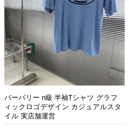
録
ー
ら
アイフォーンケ
管
せ
2026人気特集
アクセサリー
衣装セット
住まい用品
スカーフ
バッグ
ズボン
ベルト
財布
時計
小物
服
靴
ース
理
最
新
製
品
バーバリー n級 半袖Tシャツ グラフ
お
ィックロゴデザイン カジュアルスタ
す
す
イル 実店舗運営
め
商