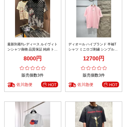
最新到着‼レディース ルイヴィト
ディオール ハイブランド 半袖T
ンシャツ偽物 品質保証 純綿 トッ
シャツ ミニロゴ刺繍 シンプルデ
プス シンプル 柔らかい 2色可選
ザイン 快適な着心地
8000円
12700円
半袖 プリント
販売個数3件
販売個数3件
佐川急便
佐川急便
HOT
HOT