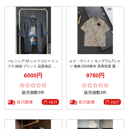
バレンシアガt シャツコピー トッ
ルイ・ヴィトン モノグラムTシャ
プス 純綿 プリント 品質保証 ゆ
ツ 偽物 2026新作 高再現度 通気
ったり 短袖 グレー
快適な着心地 上質感 丁寧な縫製
6000円
9780円
高品質 精密ディテール
販売個数3件
販売個数3件
佐川急便
佐川急便
HOT
HOT