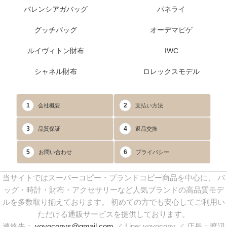
バレンシアガバッグ
パネライ
グッチバッグ
オーデマピゲ
ルイヴィトン財布
IWC
シャネル財布
ロレックスモデル
1
2
会社概要
支払い方法
3
4
品質保証
返品交換
5
6
お問い合わせ
プライバシー
当サイトではスーパーコピー・ブランドコピー商品を中心に、 バ
ッグ・時計・財布・アクセサリーなど人気ブランドの高品質モデ
ルを多数取り揃えております。 初めての方でも安心してご利用い
ただける通販サービスを提供しております。
連絡先：
yoyocopys@gmail.com
／ Line: yoyocopy ／ 店長：渡辺