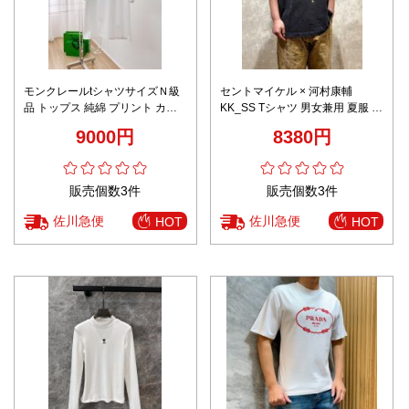
モンクレールtシャツサイズＮ級
セントマイケル × 河村康輔
品 トップス 純綿 プリント カジ
KK_SS Tシャツ 男女兼用 夏服 通
ュアル 柔らかい 2色可選
気 シンプルデザイン 快適な着心
9000円
8380円
地 大好評 発送保証
販売個数3件
販売個数3件
佐川急便
佐川急便
HOT
HOT