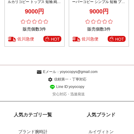
ルカリコピー トップス 短袖 純綿
ーパーコピー シンプル 短袖 プリ
ロゴプリント ゆったり ブラック
ント トップス 100％綿 SDY1 ブ
9000円
9000円
ラック
販売個数3件
販売個数3件
佐川急便
佐川急便
HOT
HOT
Eメール：
yoyocopys@gmail.com
信頼第一・丁寧対応
Line ID:yoyocopy
安心対応・迅速発送
人気カテゴリ一覧
人気ブランド
ブランド腕時計
ルイヴィトン