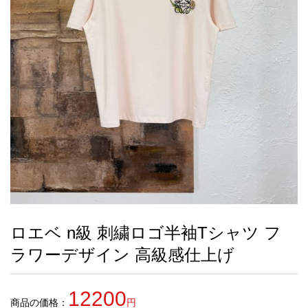
録
ー
ら
アイフォーンケ
管
せ
2026人気特集
アクセサリー
衣装セット
住まい用品
スカーフ
バッグ
ズボン
ベルト
財布
時計
小物
服
靴
ース
理
最
新
製
品
ロエベ n級 刺繍ロゴ半袖Tシャツ フ
お
ラワーデザイン 高級感仕上げ
す
す
め
12200
商
商品の価格：
円