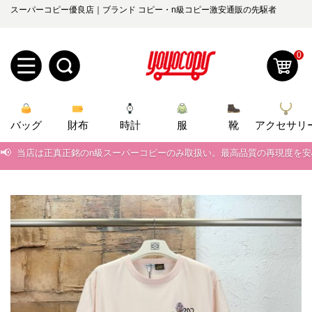
スーパーコピー優良店｜ブランド コピー・n級コピー激安通販の先駆者
0
新
バッグ
規
ロ
財布
時計
服
靴
アクセサリ
📢
当店は正真正銘のn級スーパーコピーのみ取扱い。最高品質の再現度を
ユ
グ
📢
2026春の新作続々更新中！期間中のご注文でお得な割引をご利用いただ
0
ー
イ
📢
新作入荷！ルイ・ヴィトンスーパーコピー バッグ最新モデルが登場。上
ザ
ン
📢
当店は正真正銘のn級スーパーコピーのみ取扱い。最高品質の再現度を
オ
📢
2026春の新作続々更新中！期間中のご注文でお得な割引をご利用いただ
ー
ー
お
yoyocopys@gmail.com
📢
新作入荷！ルイ・ヴィトンスーパーコピー バッグ最新モデルが登場。上
登
ダ
知