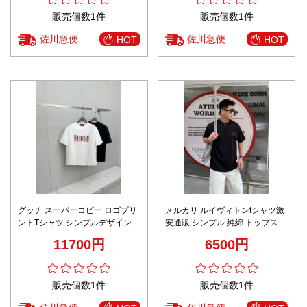
販売個数1件
販売個数1件
佐川急便
佐川急便
HOT
HOT
グッチ スーパーコピー ロゴプリ
メルカリ ルイヴィトンtシャツ激
ントTシャツ シンプルデザイン
安通販 シンプル 純綿 トップス
快適な着心地 定番
半袖 男女兼用 ブラック
11700円
6500円
販売個数1件
販売個数1件