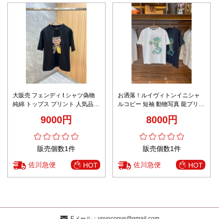
大販売 フェンディ t シャツ偽物
お洒落！ルイヴィトンイニシャ
純綿 トップス プリント 人気品
ルコピー 短袖 動物写真 龍プリン
短袖 ブラック
ト 低価格 純綿 トップス Tシャツ
9000円
8000円
2色可選
販売個数1件
販売個数1件
佐川急便
佐川急便
HOT
HOT
Eメール：
yoyocopys@gmail.com