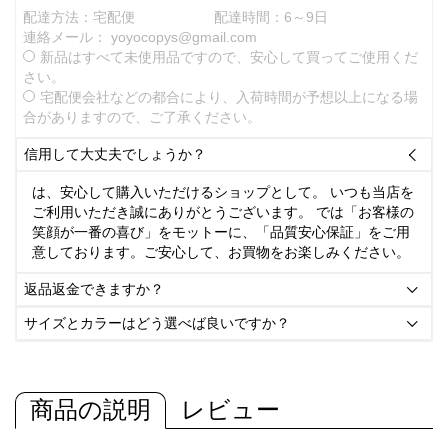
配達方法：宅配便
配達時間：6～9日
連絡メール：
yoyocopys@gmail.com
新品はすべて未使用品ですので、安心して買ってご使用くだ
さい。
宅配便会社などの都合により、入荷時間が予想以上になる場
合がありますので、ご了承ください。
信用して大丈夫でしょうか？

は、安心して購入いただけるショップとして。 いつも当店を
ご利用いただき誠にありがとうございます。 では「お客様の
笑顔が一番の喜び」をモットーに、「品質安心保証」をご用
意しております。ご安心して、お買物をお楽しみください。
返品返金できますか？

サイズとカラーはどう選べば良いですか？

商品の説明
レビュー