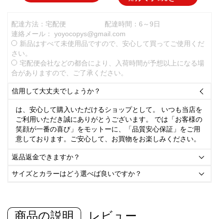
配達方法：宅配便
配達時間：6～9日
連絡メール：
yoyocopys@gmail.com
新品はすべて未使用品ですので、安心して買ってご使用くだ
さい。
宅配便会社などの都合により、入荷時間が予想以上になる場
合がありますので、ご了承ください。
信用して大丈夫でしょうか？

は、安心して購入いただけるショップとして。 いつも当店を
ご利用いただき誠にありがとうございます。 では「お客様の
笑顔が一番の喜び」をモットーに、「品質安心保証」をご用
意しております。ご安心して、お買物をお楽しみください。
返品返金できますか？

サイズとカラーはどう選べば良いですか？

商品の説明
レビュー