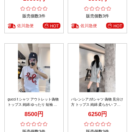
販売個数3件
販売個数3件
佐川急便
佐川急便
HOT
HOT
gucci t シャツ アウトレット偽物
バレンシアガtシャツ 偽物 見分け
トップス 純綿 ゆったり 短袖 通
方 トップス 純綿 柔らかい フー
気性いい シンプル ホワイト
ド付き カジュアル 運動風 短袖
8500円
6250円
グレイ
販売個数3件
販売個数3件