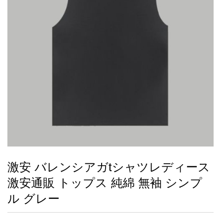
録
ー
ら
アイフォーンケ
管
せ
2026人気特集
アクセサリー
衣装セット
住まい用品
スカーフ
バッグ
ズボン
ベルト
財布
時計
小物
服
靴
ース
理
最
新
製
品
激安 バレンシアガtシャツレディース
お
激安通販 トップス 純綿 無袖 シンプ
す
す
ル グレー
め
商