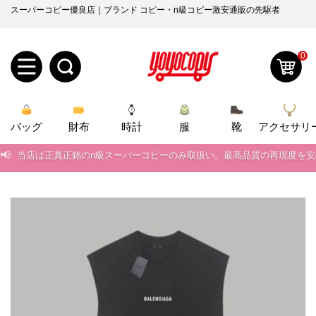
スーパーコピー優良店｜ブランド コピー・n級コピー激安通販の先駆者
0
新
バッグ
規
ロ
財布
時計
服
靴
アクセサリ
📢
当店は正真正銘のn級スーパーコピーのみ取扱い。最高品質の再現度を
ユ
グ
📢
2026春の新作続々更新中！期間中のご注文でお得な割引をご利用いただ
0
ー
イ
📢
新作入荷！ルイ・ヴィトンスーパーコピー バッグ最新モデルが登場。上
ザ
ン
📢
当店は正真正銘のn級スーパーコピーのみ取扱い。最高品質の再現度を
オ
ー
📢
2026春の新作続々更新中！期間中のご注文でお得な割引をご利用いただ
ー
お
yoyocopys@gmail.com
📢
新作入荷！ルイ・ヴィトンスーパーコピー バッグ最新モデルが登場。上
登
ダ
知