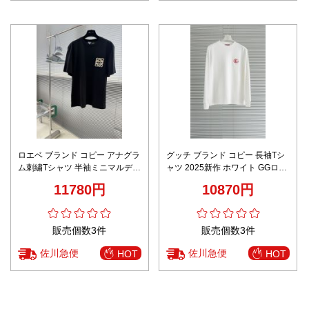
ロエベ ブランド コピー アナグラ
グッチ ブランド コピー 長袖Tシ
ム刺繍Tシャツ 半袖ミニマルデザ
ャツ 2025新作 ホワイト GGロゴ
イン 高評価
刺繍 通気 快適な着心地 シンプル
11780円
10870円
デザイン 男女兼用 安心サイト
販売個数3件
販売個数3件
佐川急便
佐川急便
HOT
HOT