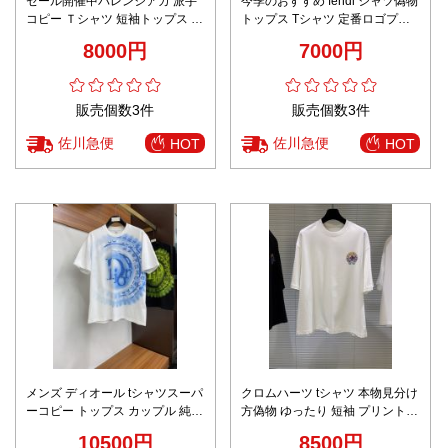
セール開催中バレンシアガ 派手
今季のおすすめ fendi シャツ偽物
コピー Ｔシャツ 短袖トップス シ
トップス Tシャツ 定番ロゴプリ
ンプル 100%綿 プリント 男女兼
ント 純綿 短袖 ファッション ブ
8000円
7000円
用 ホワイト
ラック
販売個数3件
販売個数3件
佐川急便
佐川急便
HOT
HOT
メンズ ディオール tシャツスーパ
クロムハーツ tシャツ 本物見分け
ーコピー トップス カップル 純綿
方偽物 ゆったり 短袖 プリント
短袖 柔軟 プリント 男女兼用 ホ
トップス 100％綿 男女兼用 ホワ
10500円
8500円
ワイト
イト