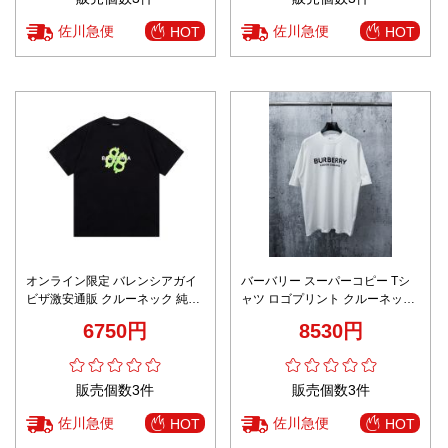
佐川急便
佐川急便
HOT
HOT
オンライン限定 バレンシアガイ
バーバリー スーパーコピー Tシ
ビザ激安通販 クルーネック 純綿
ャツ ロゴプリント クルーネック
大きいロゴプリント トップス 短
デザイン 高評価
6750円
8530円
袖 ブラック
販売個数3件
販売個数3件
佐川急便
佐川急便
HOT
HOT