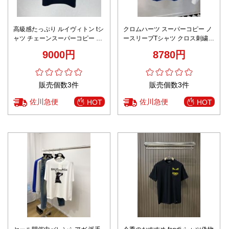
高級感たっぷり ルイヴィトン tシ
クロムハーツ スーパーコピー ノ
ャツ チェーンスーパーコピー 半
ースリーブTシャツ クロス刺繍デ
袖 トップス プリント 純綿 ブラ
ザイン 通気性抜群 定番人気モデ
9000円
8780円
ック
ル
販売個数3件
販売個数3件
佐川急便
佐川急便
HOT
HOT