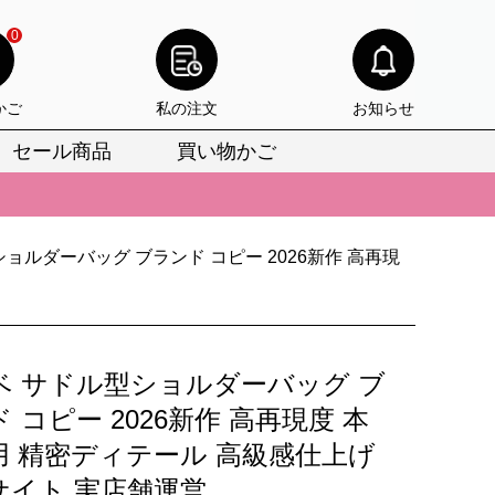
0
かご
私の注文
お知らせ
セール商品
買い物かご
びいただけます。
けます。
ョルダーバッグ ブランド コピー 2026新作 高再現
りをお見逃しなく。
びいただけます。
けます。
ベ サドル型ショルダーバッグ ブ
りをお見逃しなく。
 コピー 2026新作 高再現度 本
用 精密ディテール 高級感仕上げ
サイト 実店舗運営