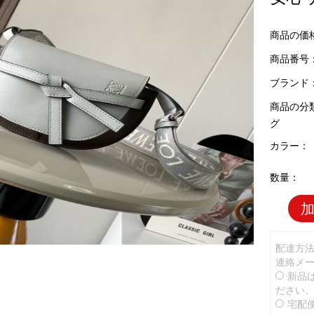
商品の価
商品番号：
ブランド
商品の分
グ
カラー：
数量：
配達方
連絡メ
新品
ださい
宅配