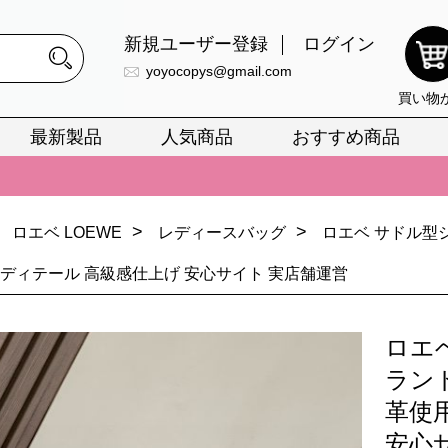
新規ユーザー登録
ログイン
yoyocopys@gmail.com
買い物
最新製品
人気商品
おすすめ商品
正銘のn級スーパーコピーのみ取扱い。最高品質の再現度を安心してお選
026春の新作続々更新中！期間中のご注文でお得な割引をご利用いただ
>
>
ロエベ LOEWE
レディースバッグ
ロエベ サドル型シ
イ・ヴィトンスーパーコピー バッグ最新モデルが登場。上質な仕上が
密ディテール 高級感仕上げ 安心サイト 実店舗運営
正銘のn級スーパーコピーのみ取扱い。最高品質の再現度を安心してお選
026春の新作続々更新中！期間中のご注文でお得な割引をご利用いただ
ロエ
イ・ヴィトンスーパーコピー バッグ最新モデルが登場。上質な仕上が
ランド
革使
安心