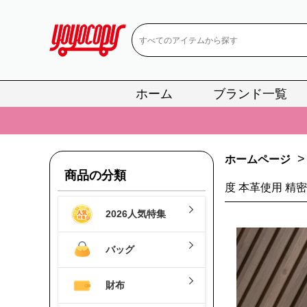
ホーム
ブランド一覧
📢
当店は正真
📢
2
>
ホームページ
📢
新作入荷！ル
商品の分類
度 本革使用 精
📢
当店は正真
2026人気特集
📢
2
📢
新作入荷！ル
バッグ
財布