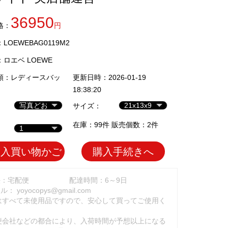
36950
格：
円
LOEWEBAG0119M2
：
ロエベ LOEWE
類：
レディースバッ
更新日時：2026-01-19
18:38:20
サイズ：
在庫：99件 販売個数：2件
加入買い物かご
購入手続きへ
法：宅配便
配達時間：6～9日
ール：
yoyocopys@gmail.com
はすべて未使用品ですので、安心して買ってご使用く
。
便会社などの都合により、入荷時間が予想以上になる