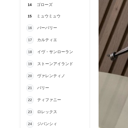
ゴローズ
14
ミュウミュウ
15
バーバリー
16
カルティエ
17
イヴ・サンローラン
18
ストーンアイランド
19
ヴァレンティノ
20
バリー
21
ティファニー
22
ロレックス
23
ジバンシィ
24