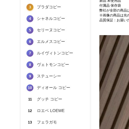
新品 未使用品
付属品 保存袋
プラダコピー
3
弊社が全部の商品
※画像の商品は光
シャネルコピー
4
品質保証：お届い
セリーヌコピー
5
エルメスコピー
6
ルイヴィトンコピー
7
ヴェトモンコピー
8
ステューシー
9
ディオール コピー
10
グッチ コピー
11
ロエベ LOEWE
12
フェラガモ
13