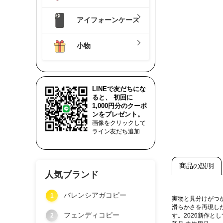
アイフォーンケース
小物
LINEで友だちにな
ると、 初回に
1,000円分のクーポ
ンをプレゼント。
画像をクリックして
ライン友だち追加
商品の説明
人気ブランド
バレンシアガコピー
1
実物と見分けがつ
滑らかさを再現し
フェンディコピー
2
す。2026新作