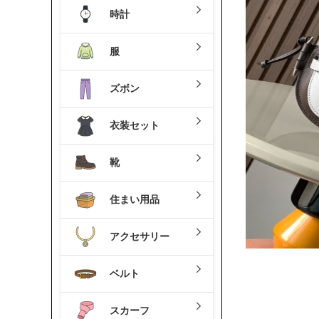
時計
服
ズボン
衣装セット
靴
住まい用品
アクセサリー
ベルト
スカーフ