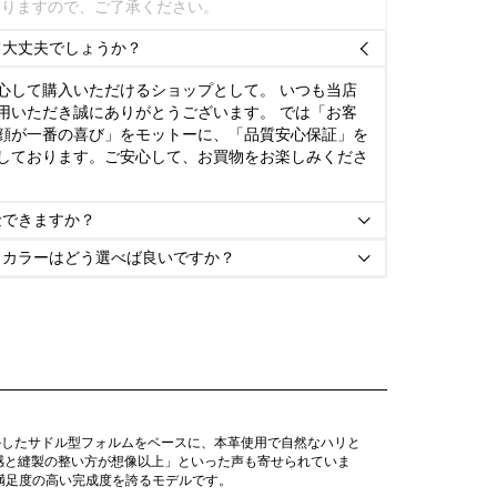
ありますので、ご了承ください。
て大丈夫でしょうか？

心して購入いただけるショップとして。 いつも当店
用いただき誠にありがとうございます。 では「お客
顔が一番の喜び」をモットーに、「品質安心保証」を
しております。ご安心して、お買物をお楽しみくださ
金できますか？

とカラーはどう選べば良いですか？

かしたサドル型フォルムをベースに、本革使用で自然なハリと
感と縫製の整い方が想像以上」といった声も寄せられていま
満足度の高い完成度を誇るモデルです。