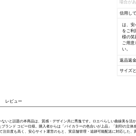
場合が
信用し
は、安
をご利
様の笑
ご用意
い。
返品返
サイズ
レビュー
かないと話題の本商品は、質感・デザイン共に秀逸です。ロエベらしい曲線美を活
たブランド コピー仕様。購入者からは「バイカラーの色合いが上品」「刻印の立体
として注目度も高く、安心サイト運営のもと、実店舗管理・追跡可能配送に対応した、