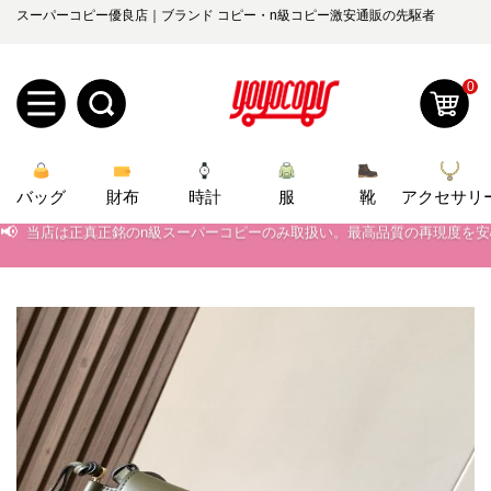
スーパーコピー優良店｜ブランド コピー・n級コピー激安通販の先駆者
0
新
バッグ
規
ロ
財布
時計
服
靴
アクセサリ
📢
当店は正真正銘のn級スーパーコピーのみ取扱い。最高品質の再現度を
ユ
グ
📢
2026春の新作続々更新中！期間中のご注文でお得な割引をご利用いただ
📢
0
新作入荷！ルイ・ヴィトンスーパーコピー バッグ最新モデルが登場。上
ー
イ
📢
当店は正真正銘のn級スーパーコピーのみ取扱い。最高品質の再現度を
ザ
ン
オ
📢
2026春の新作続々更新中！期間中のご注文でお得な割引をご利用いただ
ー
ー
お
📢
新作入荷！ルイ・ヴィトンスーパーコピー バッグ最新モデルが登場。上
yoyocopys@gmail.com
登
ダ
知