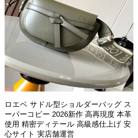
録
ー
ら
アイフォーンケ
管
せ
2026人気特集
アクセサリー
衣装セット
住まい用品
スカーフ
バッグ
ズボン
ベルト
財布
時計
小物
服
靴
ース
理
最
新
製
品
ロエベ サドル型ショルダーバッグ ス
お
ーパーコピー 2026新作 高再現度 本革
す
す
使用 精密ディテール 高級感仕上げ 安
め
心サイト 実店舗運営
商