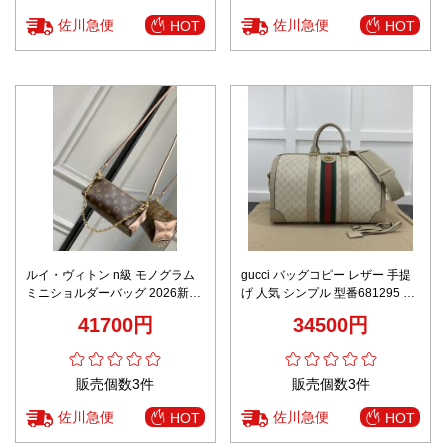
佐川急便
佐川急便
HOT
HOT
ルイ・ヴィトン n級 モノグラム
gucci バッグコピー レザー 手提
ミニショルダーバッグ 2026新作
げ 人気 シンプル 型番681295 旅
高再現度 高級感仕上げ 精密ディ
行 大容量 花柄 ホワイト
41700円
34500円
テール 安心サイト
販売個数3件
販売個数3件
佐川急便
佐川急便
HOT
HOT