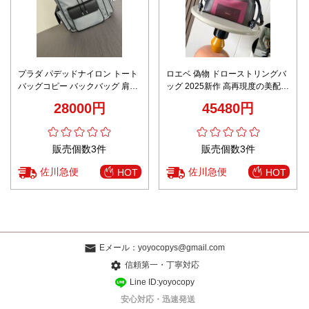
プラダ パデッドナイロン トート
ロエベ 偽物 ドローストリングバ
バッグコピー バックバッグ 肩掛
ッグ 2025新作 高再現度の美配色
け ナイロン 大容量 8457-6 水色
モデル 上質感あふれる仕上げ 安
28000円
45480円
心サイト 実店舗運営
販売個数3件
販売個数3件
佐川急便
佐川急便
HOT
HOT
Eメール：
yoyocopys@gmail.com
信頼第一・丁寧対応
Line ID:yoyocopy
安心対応・迅速発送