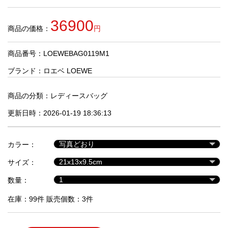
品
36900
商品の価格：
円
人
気
商品番号：LOEWEBAG0119M1
商
品
ブランド：
ロエベ LOEWE
商品の分類：
レディースバッグ
セ
更新日時：2026-01-19 18:36:13
ー
ル
商
カラー：
品
サイズ：
数量：
在庫：99件 販売個数：3件