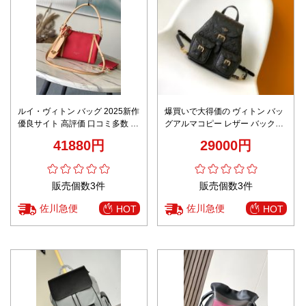
ルイ・ヴィトン バッグ 2025新作
爆買いで大得価の ヴィトン バッ
優良サイト 高評価 口コミ多数 高
グアルマコピー レザー バックバ
級感仕上げ 上質感漂う 秘密厳守
ッグ 通勤 プリント M47072 ブラ
41880円
29000円
配送
ック
販売個数3件
販売個数3件
佐川急便
佐川急便
HOT
HOT