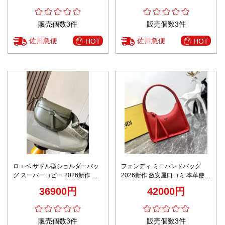
舗運営 本革使用 数量限定入荷
販売個数3件
販売個数3件
佐川急便
佐川急便
HOT
HOT
ロエベ サドル型ショルダーバッ
フェンディ ミニハンドバッグ
グ スーパーコピー 2026新作 高
2026新作 激安屋口コミ 本革使用
再現度 本革使用 精密ディテール
高級感仕上げ 圧倒的な再現度 精
36900円
42000円
高級感仕上げ 安心サイト 実店舗
密ディテール 安心サイト 発送保
運営
証 数量限定入荷
販売個数3件
販売個数3件