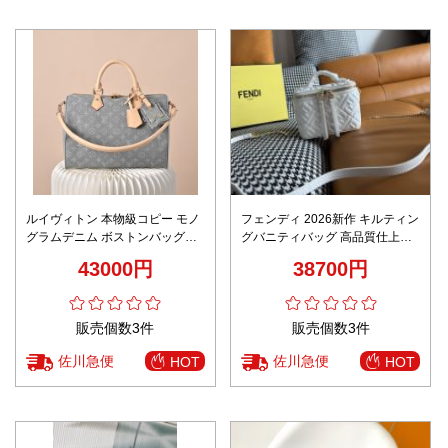
ルイヴィトン 本物級コピー モノ
フェンディ 2026新作 キルティン
グラムデニム ボストンバッグ
グバニティバッグ 高品質仕上げ
2WAYハンドショルダー 高級レ
精密ディテール 安心の日本倉庫
43000円
38700円
ベル仕様
追跡可能 数量限定入荷
販売個数3件
販売個数3件
佐川急便
佐川急便
HOT
HOT