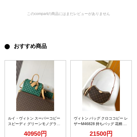
このcompartの商品にはまだレビューがありません
おすすめ商品
ルイ・ヴィトン スーパーコピー
ヴィトン バッグ クロココピー レ
スピーディ グリーンモノグラム
ザーM46828 持ちバッグ 花柄 エ
2025新作 高再現度 高級感仕上げ
ンドウ豆かたち ファッション ブ
40950円
21500円
精密ディテール 安心サイト 実店
ラウン