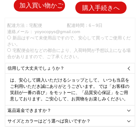
加入買い物かご
購入手続きへ
配達方法：宅配便
配達時間：6～9日
連絡メール：
yoyocopys@gmail.com
新品はすべて未使用品ですので、安心して買ってご使用くだ
さい。
宅配便会社などの都合により、入荷時間が予想以上になる場
合がありますので、ご了承ください。
信用して大丈夫でしょうか？

は、安心して購入いただけるショップとして。 いつも当店を
ご利用いただき誠にありがとうございます。 では「お客様の
笑顔が一番の喜び」をモットーに、「品質安心保証」をご用
意しております。ご安心して、お買物をお楽しみください。
返品返金できますか？

サイズとカラーはどう選べば良いですか？
