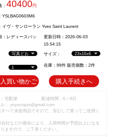
40400
格：
円
SLBAG0603M6
：
イヴ・サンローラン Yves Saint Laurent
類：
レディースバッ
更新日時：2026-06-03
15:54:15
サイズ：
在庫：99件 販売個数：2件
加入買い物かご
購入手続きへ
法：宅配便
配達時間：6～9日
ール：
yoyocopys@gmail.com
はすべて未使用品ですので、安心して買ってご使用く
。
便会社などの都合により、入荷時間が予想以上になる
ありますので、ご了承ください。