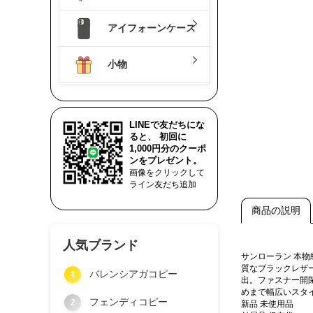
アイフォーンケース
小物
LINEで友だちにな
ると、 初回に
1,000円分のクーポ
ンをプレゼント。
画像をクリックして
ライン友だち追加
商品の説明
人気ブランド
サンローラン 本
質なブラックレザ
バレンシアガコピー
1
出。ファスナー開
めまで幅広いスタ
フェンディコピー
2
新品 未使用品