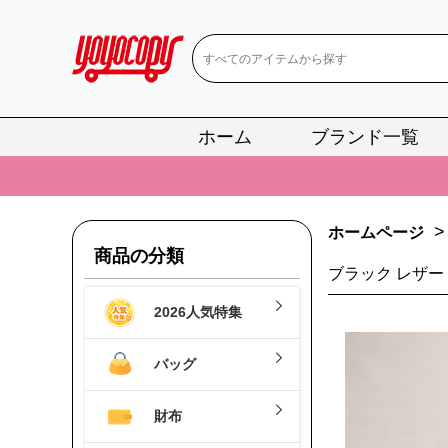
ホーム
ブランド一覧
📢
当店は正真
📢
2
>
ホームページ
📢
新作入荷！ル
商品の分類
ブラック レザー
📢
当店は正真
2026人気特集
📢
2
📢
新作入荷！ル
バッグ
財布