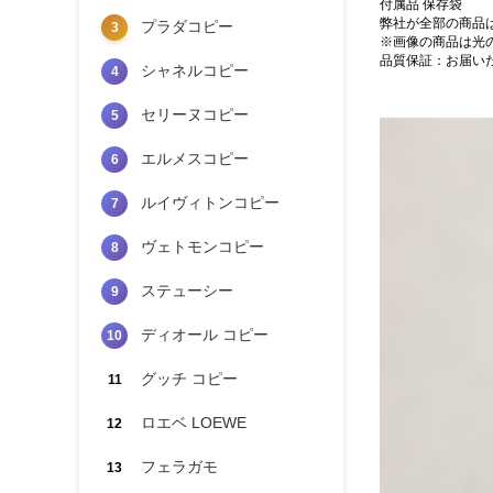
付属品 保存袋
弊社が全部の商品
プラダコピー
3
※画像の商品は光
品質保証：お届い
シャネルコピー
4
セリーヌコピー
5
エルメスコピー
6
ルイヴィトンコピー
7
ヴェトモンコピー
8
ステューシー
9
ディオール コピー
10
グッチ コピー
11
ロエベ LOEWE
12
フェラガモ
13