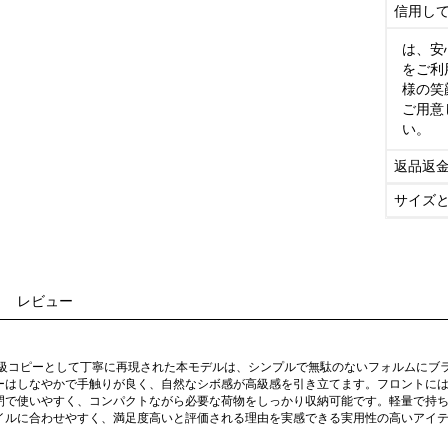
信用し
は、安
をご利
様の笑
ご用意
い。
返品返
サイズ
レビュー
物級コピーとして丁寧に再現された本モデルは、シンプルで無駄のないフォルムにブ
ーはしなやかで手触りが良く、自然なシボ感が高級感を引き立てます。フロントに
閉で使いやすく、コンパクトながら必要な荷物をしっかり収納可能です。軽量で持
イルに合わせやすく、満足度高いと評価される理由を実感できる実用性の高いアイ