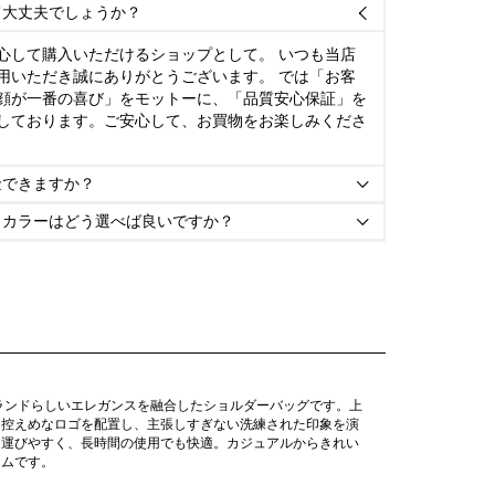
て大丈夫でしょうか？

心して購入いただけるショップとして。 いつも当店
用いただき誠にありがとうございます。 では「お客
顔が一番の喜び」をモットーに、「品質安心保証」を
しております。ご安心して、お買物をお楽しみくださ
金できますか？

とカラーはどう選べば良いですか？

ランドらしいエレガンスを融合したショルダーバッグです。上
は控えめなロゴを配置し、主張しすぎない洗練された印象を演
ち運びやすく、長時間の使用でも快適。カジュアルからきれい
テムです。