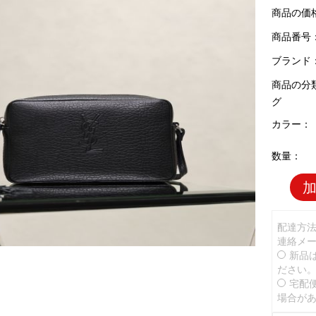
商品の価
商品番号：Y
ブランド
商品の分
グ
カラー：
数量：
配達方
連絡メ
新品
ださい
宅配
場合が