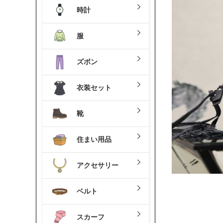
時計
服
ズボン
衣装セット
靴
住まい用品
アクセサリー
ベルト
スカーフ