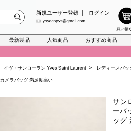
新規ユーザー登録
ログイン
yoyocopys@gmail.com
買い物
最新製品
人気商品
おすすめ商品
正銘のn級スーパーコピーのみ取扱い。最高品質の再現度を安心してお選
026春の新作続々更新中！期間中のご注文でお得な割引をご利用いただ
>
イヴ・サンローラン Yves Saint Laurent
レディースバッ
イ・ヴィトンスーパーコピー バッグ最新モデルが登場。上質な仕上が
 カメラバッグ 満足度高い
正銘のn級スーパーコピーのみ取扱い。最高品質の再現度を安心してお選
026春の新作続々更新中！期間中のご注文でお得な割引をご利用いただ
サン
イ・ヴィトンスーパーコピー バッグ最新モデルが登場。上質な仕上が
ーバ
ッグ