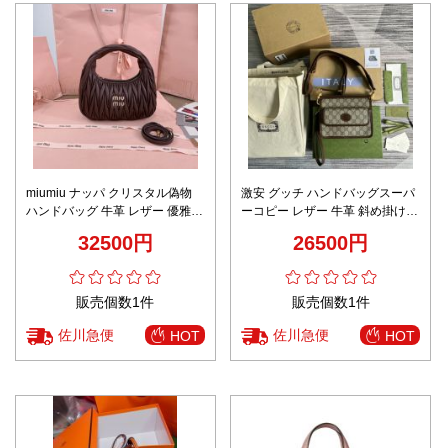
miumiu ナッパ クリスタル偽物
激安 グッチ ハンドバッグスーパ
ハンドバッグ 牛革 レザー 優雅
ーコピー レザー 牛革 斜め掛けバ
可愛い 5BC125 ブラック
ッグ 花柄 674164 ブラウン
32500円
26500円
販売個数1件
販売個数1件
佐川急便
佐川急便
HOT
HOT