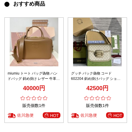
おすすめ商品
miumiu トート バッグ偽物 ハン
グッチ バック偽物 コード
ドバッグ 斜め掛け レザー 牛革
602204 斜め掛けバッグ ショッ
大容量 軽量 5BB117 ブラウン
トストラップ 人気HOT商品 花柄
40000円
42500円
レディース ベージュ色
販売個数1件
販売個数1件
佐川急便
佐川急便
HOT
HOT