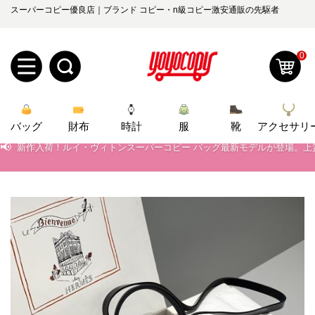
スーパーコピー優良店｜ブランド コピー・n級コピー激安通販の先駆者
📢
2026春の新作続々更新中！期間中のご注文でお得な割引をご利用いただ
📢
新作入荷！ルイ・ヴィトンスーパーコピー バッグ最新モデルが登場。上
0
📢
当店は正真正銘のn級スーパーコピーのみ取扱い。最高品質の再現度を
新
📢
2026春の新作続々更新中！期間中のご注文でお得な割引をご利用いただ
バッグ
規
ロ
財布
時計
服
靴
アクセサリ
📢
新作入荷！ルイ・ヴィトンスーパーコピー バッグ最新モデルが登場。上
ユ
グ
0
ー
イ
ザ
ン
オ
ー
ー
お
yoyocopys@gmail.com
登
ダ
知