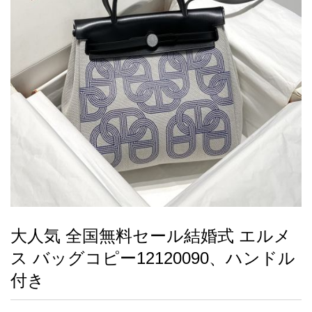
録
ー
ら
アイフォーンケ
管
せ
2026人気特集
アクセサリー
衣装セット
住まい用品
スカーフ
バッグ
ズボン
ベルト
財布
時計
小物
服
靴
ース
理
最
新
製
品
大人気 全国無料セール結婚式 エルメ
お
ス バッグコピー12120090、ハンドル
す
す
付き
め
商