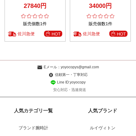
レベル仕様
ビジネス 牛革 レザー M12405 レ
27840円
34000円
ッド
販売個数1件
販売個数1件
佐川急便
佐川急便
HOT
HOT
Eメール：
yoyocopys@gmail.com
信頼第一・丁寧対応
Line ID:yoyocopy
安心対応・迅速発送
人気カテゴリ一覧
人気ブランド
ブランド腕時計
ルイヴィトン