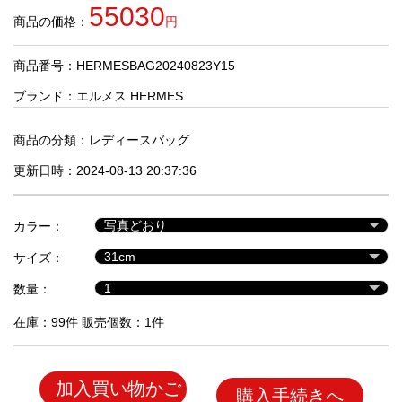
品
55030
商品の価格：
円
商品番号：HERMESBAG20240823Y15
人
気
ブランド：
エルメス HERMES
商
品
商品の分類：
レディースバッグ
更新日時：2024-08-13 20:37:36
セ
ー
カラー：
ル
商
サイズ：
品
数量：
在庫：99件 販売個数：1件
加入買い物かご
購入手続きへ