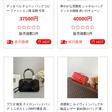
ディオール チェーン バッグコピ
華やかな雰囲気 シャネルバッグ
ー ファッション感 花柄 牛革 レ
インスタ偽物 赤いのチェーンバ
ザー 斜め掛けバッグ 優雅レディ
ッグ 肩掛け 優雅 レディース レ
37500円
40000円
ブルー
ッド
販売個数1件
販売個数1件
佐川急便
佐川急便
HOT
HOT
プラダ 格安 ナイロンハンドバッ
赤楚衛二 ルイヴィトンバッグＮ
グ ミニボストン2WAY構造 高級
級品 レザー 斜め掛けバッグ 通勤