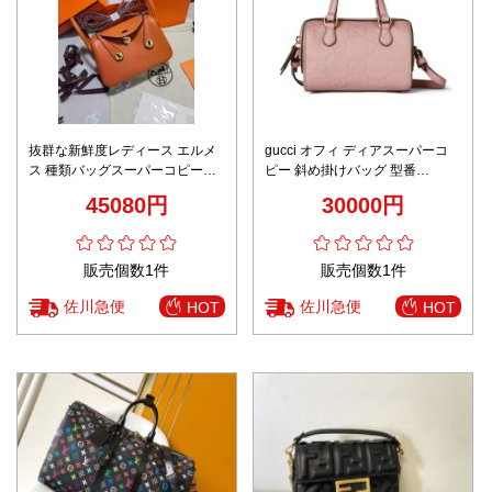
抜群な新鮮度レディース エルメ
gucci オフィ ディアスーパーコ
ス 種類バッグスーパーコピーミ
ピー 斜め掛けバッグ 型番
ニリンディ バッグ 。レザーハン
790130 柔らかい レザー 手持ち
45080円
30000円
ドル 調節可能なショルダースト
旅行 ピンク
ラップ
販売個数1件
販売個数1件
佐川急便
佐川急便
HOT
HOT