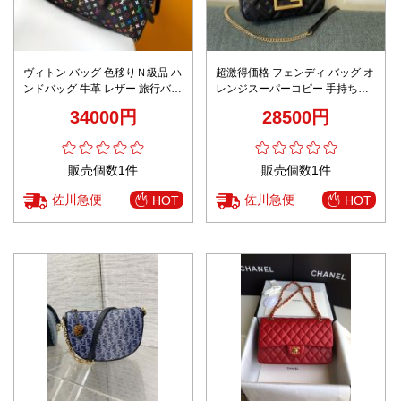
ヴィトン バッグ 色移りＮ級品 ハ
超激得価格 フェンディ バッグ オ
ンドバッグ 牛革 レザー 旅行バッ
レンジスーパーコピー 手持ちバ
グ 大容量 M13745 ブラック
ッグ 斜め掛け 型番0191S レザー
34000円
28500円
レディース ブラック
販売個数1件
販売個数1件
佐川急便
佐川急便
HOT
HOT