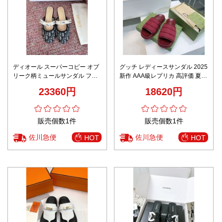
ディオール スーパーコピー オブ
グッチ レディースサンダル 2025
リーク柄ミュールサンダル フラ
新作 AAA級レプリカ 高評価 夏服
ットデザイン ロゴストラップ 精
コーデに最適 快適な履き心地
23360円
18620円
密ディテール
販売個数1件
販売個数1件
佐川急便
佐川急便
HOT
HOT