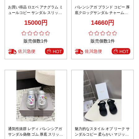
お買い得品 ロエベ アナグラム ミ
バレンシアガ ブランド コピー 厚
ュールコピー サンダル スリッパ
底クロッグサンダル チャーム装
柔軟 ファッション感 ホワイト
飾軽量設計 新作モデル
15000円
14660円
販売個数1件
販売個数1件
佐川急便
佐川急便
HOT
HOT
通気性抜群 レディ バレンシアガ
魅力的なスタイル オブ リーク サ
サンダル偽物 ゴム 厚底 スリッパ
ンダルコピー 柔らかい マジック