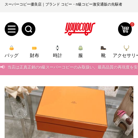
スーパーコピー優良店｜ブランド コピー・n級コピー激安通販の先駆者
0
新
バッグ
規
ロ
財布
時計
服
靴
アクセサリ
📢
当店は正真正銘のn級スーパーコピーのみ取扱い。最高品質の再現度を
ユ
グ
📢
2026春の新作続々更新中！期間中のご注文でお得な割引をご利用いただ
0
ー
イ
📢
新作入荷！ルイ・ヴィトンスーパーコピー バッグ最新モデルが登場。上
📢
当店は正真正銘のn級スーパーコピーのみ取扱い。最高品質の再現度を
ザ
ン
オ
📢
2026春の新作続々更新中！期間中のご注文でお得な割引をご利用いただ
ー
ー
お
yoyocopys@gmail.com
📢
新作入荷！ルイ・ヴィトンスーパーコピー バッグ最新モデルが登場。上
登
ダ
知