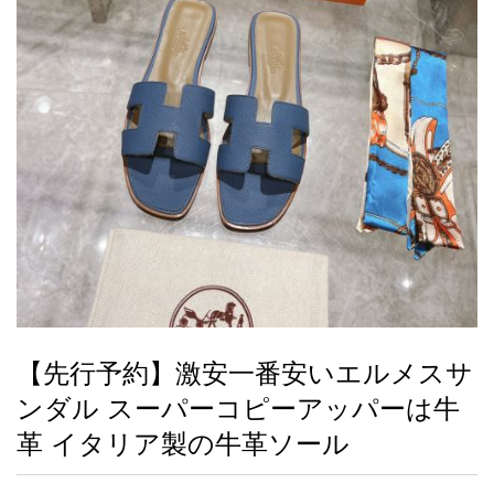
録
ー
ら
アイフォーンケ
管
せ
2026人気特集
アクセサリー
衣装セット
住まい用品
スカーフ
バッグ
ズボン
ベルト
財布
時計
小物
服
靴
ース
理
最
新
製
品
【先行予約】激安一番安いエルメスサ
お
ンダル スーパーコピーアッパーは牛
す
す
革 イタリア製の牛革ソール
め
商