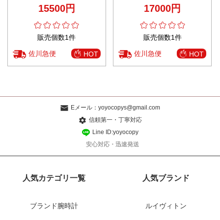
シルバー色
テープのサンダル 夏用 ロゴプリ
15500円
17000円
ント ブラック
販売個数1件
販売個数1件
佐川急便
佐川急便
HOT
HOT
Eメール：
yoyocopys@gmail.com
信頼第一・丁寧対応
Line ID:yoyocopy
安心対応・迅速発送
人気カテゴリ一覧
人気ブランド
ブランド腕時計
ルイヴィトン