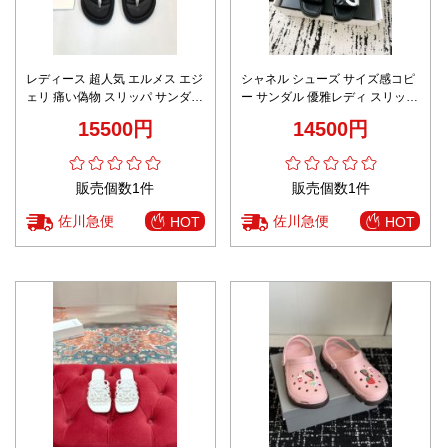
レディース 超人気 エルメス エジ
シャネル シューズ サイズ感コピ
ェリ 痛い偽物 スリッパ サンダル
ー サンダル 優雅レディ スリッパ
牛革 「人」の形 男女兼用 ホワイ
ブラック
15500円
14500円
ト
販売個数1件
販売個数1件
佐川急便
佐川急便
HOT
HOT