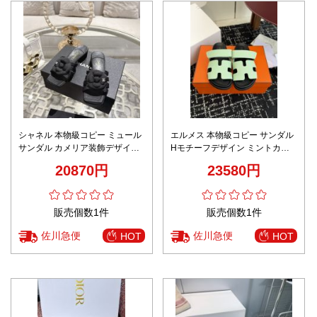
シャネル 本物級コピー ミュール
エルメス 本物級コピー サンダル
サンダル カメリア装飾デザイン
Hモチーフデザイン ミントカラ
ローヒール仕様 高品質
ー レザー仕様 口コミ多数
20870円
23580円
販売個数1件
販売個数1件
佐川急便
佐川急便
HOT
HOT