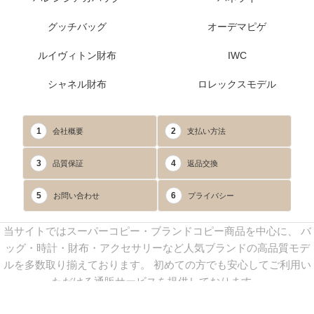
グッチバッグ
オーデマピゲ
ルイヴィトン財布
IWC
シャネル財布
ロレックスモデル
1
2
会社概要
支払い方法
3
4
品質保証
返品交換
5
6
お問い合わせ
プライバシー
当サイトではスーパーコピー・ブランドコピー商品を中心に、 バ
ッグ・時計・財布・アクセサリーなど人気ブランドの高品質モデ
ルを多数取り揃えております。 初めての方でも安心してご利用い
ただける通販サービスを提供しております。
連絡先：
yoyocopys@gmail.com
／ Line: yoyocopy ／ 店長：渡辺