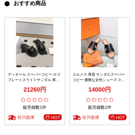
おすすめ商品
ディオール スーパーコピー ロゴ
エルメス 厚底 サンダルスーパー
プレートスライドサンダル 厚底
コピー 優雅な女性シューズ スリ
設計 高品質
ッパ 長時間履いても快適 レザー
21260円
14000円
ブラック
販売個数1件
販売個数1件
佐川急便
佐川急便
HOT
HOT