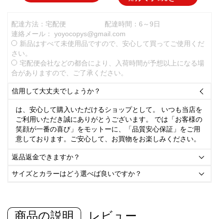
配達方法：宅配便
配達時間：6～9日
連絡メール：
yoyocopys@gmail.com
新品はすべて未使用品ですので、安心して買ってご使用くだ
さい。
宅配便会社などの都合により、入荷時間が予想以上になる場
合がありますので、ご了承ください。
信用して大丈夫でしょうか？

は、安心して購入いただけるショップとして。 いつも当店を
ご利用いただき誠にありがとうございます。 では「お客様の
笑顔が一番の喜び」をモットーに、「品質安心保証」をご用
意しております。ご安心して、お買物をお楽しみください。
返品返金できますか？

サイズとカラーはどう選べば良いですか？

商品の説明
レビュー