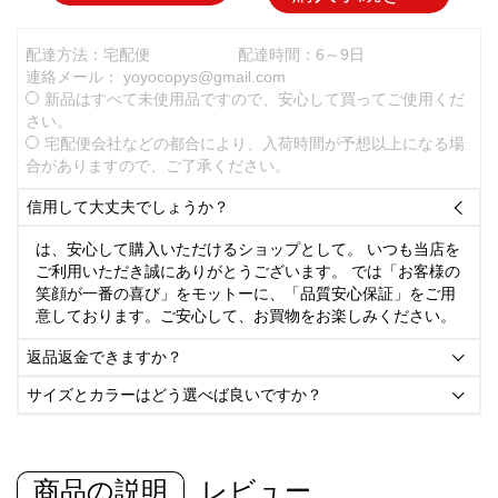
配達方法：宅配便
配達時間：6～9日
連絡メール：
yoyocopys@gmail.com
新品はすべて未使用品ですので、安心して買ってご使用くだ
さい。
宅配便会社などの都合により、入荷時間が予想以上になる場
合がありますので、ご了承ください。
信用して大丈夫でしょうか？

は、安心して購入いただけるショップとして。 いつも当店を
ご利用いただき誠にありがとうございます。 では「お客様の
笑顔が一番の喜び」をモットーに、「品質安心保証」をご用
意しております。ご安心して、お買物をお楽しみください。
返品返金できますか？

サイズとカラーはどう選べば良いですか？

商品の説明
レビュー