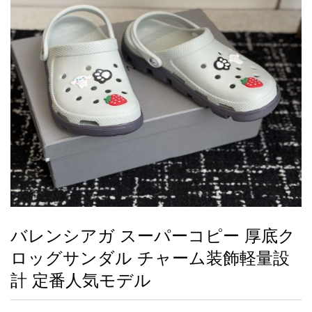
録
ー
ら
アイフォーンケ
管
せ
2026人気特集
アクセサリー
衣装セット
住まい用品
スカーフ
バッグ
ズボン
ベルト
財布
時計
小物
服
靴
ース
理
最
新
製
品
バレンシアガ スーパーコピー 厚底ク
お
ロッグサンダル チャーム装飾軽量設
す
す
計 定番人気モデル
め
商