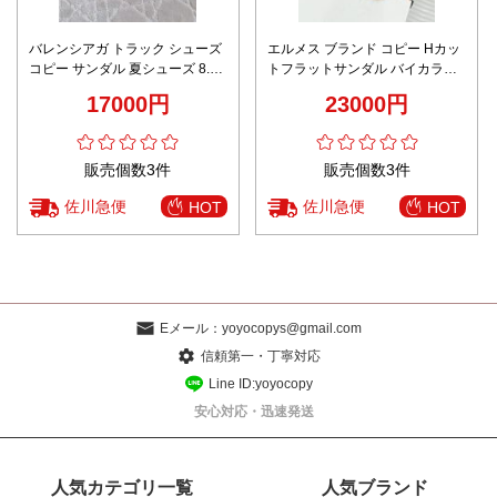
バレンシアガ トラック シューズ
エルメス ブランド コピー Hカッ
コピー サンダル 夏シューズ 8.5
トフラットサンダル バイカラー
㎝ヒール 駝鳥の羽付き フワフワ
デザイン 新作上質モデル
17000円
23000円
ピンク
販売個数3件
販売個数3件
佐川急便
佐川急便
HOT
HOT
Eメール：
yoyocopys@gmail.com
信頼第一・丁寧対応
Line ID:yoyocopy
安心対応・迅速発送
人気カテゴリ一覧
人気ブランド