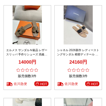
エルメス サンダルＮ級品 レザー
シャネル 2026新作 レディースト
スリッパ 手作りシューズ 高級品
ングサンダル 精密ディテール 高
歩きやすい 多色可選 ブラウン
級感仕上げ リアル質感再現 安心
14000円
24160円
サイト リピーター多数 本物級コ
ピー
販売個数3件
販売個数3件
佐川急便
佐川急便
HOT
HOT