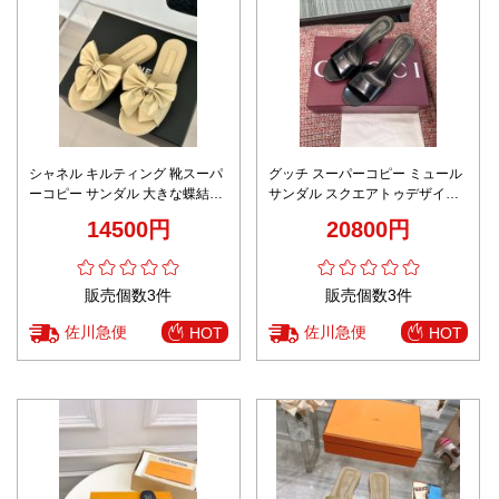
シャネル キルティング 靴スーパ
グッチ スーパーコピー ミュール
ーコピー サンダル 大きな蝶結び
サンダル スクエアトゥデザイン
が特徴 レディース イエロー
ヒール付き 高級感仕上げ
14500円
20800円
販売個数3件
販売個数3件
佐川急便
佐川急便
HOT
HOT