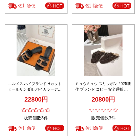
佐川急便
佐川急便
HOT
HOT
エルメス ハイブランド Hカット
ミュウミュウ スリッポン 2025新
ヒールサンダル バイカラーデザ
作 ブランド コピー 安全通販 高
イン 上質レザー仕上げ 高品質モ
品質仕上げ 本格派モデル 高級感
22800円
20800円
デル
漂う 安心サイト 発送保証
販売個数3件
販売個数3件
佐川急便
佐川急便
HOT
HOT