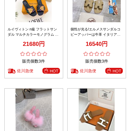
ルイヴィトン n級 フラットサン
個性が光る!エルメスサンダルコ
ダル マルチカラーモノグラム ス
ピーアッパーは牛革 イタリア製
タッズデザイン カジュアル高級
の牛革ソール
21680円
16540円
感 細部まで忠実
販売個数3件
販売個数3件
佐川急便
佐川急便
HOT
HOT