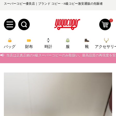
スーパーコピー優良店｜ブランド コピー・n級コピー激安通販の先駆者
0
新
バッグ
規
ロ
財布
時計
服
靴
アクセサリ
📢
当店は正真正銘のn級スーパーコピーのみ取扱い。最高品質の再現度を
ユ
グ
📢
2026春の新作続々更新中！期間中のご注文でお得な割引をご利用いただ
0
📢
新作入荷！ルイ・ヴィトンスーパーコピー バッグ最新モデルが登場。上
ー
イ
📢
当店は正真正銘のn級スーパーコピーのみ取扱い。最高品質の再現度を
ザ
ン
オ
📢
2026春の新作続々更新中！期間中のご注文でお得な割引をご利用いただ
ー
ー
お
📢
新作入荷！ルイ・ヴィトンスーパーコピー バッグ最新モデルが登場。上
yoyocopys@gmail.com
登
ダ
知