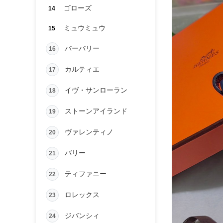
ゴローズ
14
ミュウミュウ
15
バーバリー
16
カルティエ
17
イヴ・サンローラン
18
ストーンアイランド
19
ヴァレンティノ
20
バリー
21
ティファニー
22
ロレックス
23
ジバンシィ
24