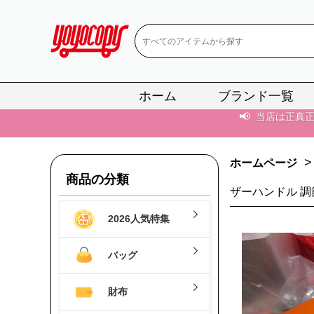
📢
当店は正真
ホーム
ブランド一覧
📢
2
📢
新作入荷！ル
>
ホームページ
📢
当店は正真
商品の分類
ザーハンドル 
📢
2
2026人気特集
📢
新作入荷！ル
バッグ
財布