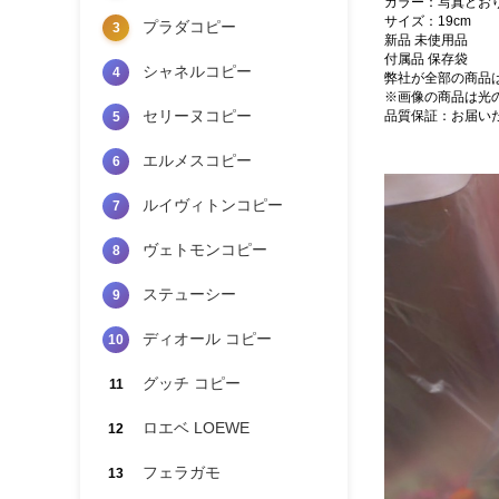
カラー：写真どお
サイズ：19cm
プラダコピー
3
新品 未使用品
付属品 保存袋
シャネルコピー
4
弊社が全部の商品
※画像の商品は光
セリーヌコピー
品質保証：お届い
5
エルメスコピー
6
ルイヴィトンコピー
7
ヴェトモンコピー
8
ステューシー
9
ディオール コピー
10
グッチ コピー
11
ロエベ LOEWE
12
フェラガモ
13