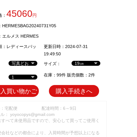
45060
格：
円
ERMESBAG20240731Y05
：
エルメス HERMES
類：
レディースバッ
更新日時：2024-07-31
19:49:50
サイズ：
在庫：99件 販売個数：2件
加入買い物かご
購入手続きへ
法：宅配便
配達時間：6～9日
ール：
yoyocopys@gmail.com
はすべて未使用品ですので、安心して買ってご使用く
。
便会社などの都合により、入荷時間が予想以上になる