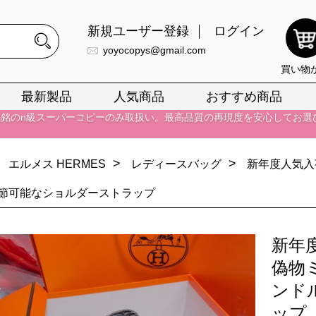
新規ユーザー登録
ログイン
yoyocopys@gmail.com
買い物
正銘のn級スーパーコピーのみ取扱い。最高品質の再現度を安心してお選
最新製品
人気商品
おすすめ商品
026春の新作続々更新中！期間中のご注文でお得な割引をご利用いただ
イ・ヴィトンスーパーコピー バッグ最新モデルが登場。上質な仕上が
>
>
エルメス HERMES
レディースバッグ
新年度人気入
正銘のn級スーパーコピーのみ取扱い。最高品質の再現度を安心してお選
調節可能なショルダーストラップ
026春の新作続々更新中！期間中のご注文でお得な割引をご利用いただ
イ・ヴィトンスーパーコピー バッグ最新モデルが登場。上質な仕上が
新年
偽物
ンド
ップ