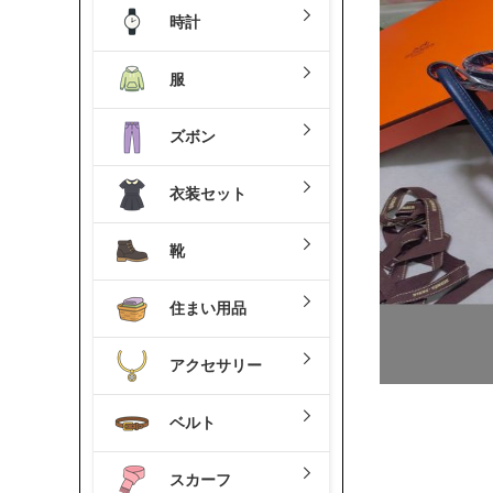
時計
服
ズボン
衣装セット
靴
住まい用品
アクセサリー
ベルト
スカーフ