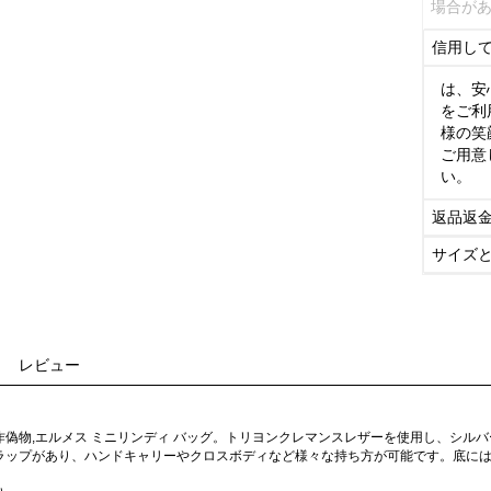
場合が
信用し
は、安
をご利
様の笑
ご用意
い。
返品返
サイズ
レビュー
作偽物,エルメス ミニリンディ バッグ。トリヨンクレマンスレザーを使用し、シル
ラップがあり、ハンドキャリーやクロスボディなど様々な持ち方が可能です。底に