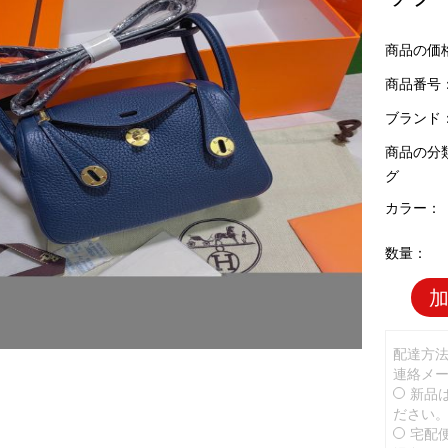
商品の価
商品番号：H
ブランド
商品の分
グ
カラー：
数量：
配達方
連絡メ
新品
ださい
宅配