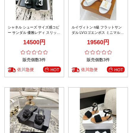
シャネル シューズ サイズ感コピ
ルイヴィトン n級 フラットサン
ー サンダル 優雅レディ スリッパ
ダル LVロゴエンボス ミニマルデ
ブラック
ザイン 上質感 満足度高い
14500円
19560円
販売個数3件
販売個数3件
佐川急便
佐川急便
HOT
HOT