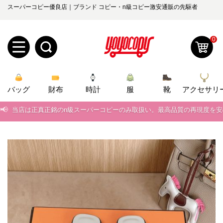
スーパーコピー優良店｜ブランド コピー・n級コピー激安通販の先駆者
0
新
バッグ
規
ロ
財布
時計
服
靴
アクセサリ
📢
当店は正真正銘のn級スーパーコピーのみ取扱い。最高品質の再現度を
ユ
グ
📢
2026春の新作続々更新中！期間中のご注文でお得な割引をご利用いただ
0
ー
イ
📢
新作入荷！ルイ・ヴィトンスーパーコピー バッグ最新モデルが登場。上
ザ
ン
📢
当店は正真正銘のn級スーパーコピーのみ取扱い。最高品質の再現度を
オ
📢
2026春の新作続々更新中！期間中のご注文でお得な割引をご利用いただ
ー
ー
お
yoyocopys@gmail.com
📢
新作入荷！ルイ・ヴィトンスーパーコピー バッグ最新モデルが登場。上
登
ダ
知