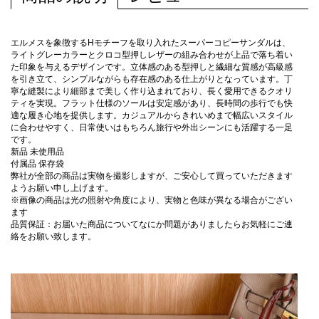
エルメスを象徴するHモチーフを取り入れたスーパーコピーサンダルは、
ライトグレーカラーとクロコ型押しレザーの組み合わせが上品で落ち着い
た印象を与えるデザインです。立体感のある型押しと繊細な質感が高級感
を引き立て、シンプルながらも存在感のある仕上がりとなっています。丁
寧な縫製により細部まで美しく作り込まれており、長く愛用できるクオリ
ティを実現。フラット仕様のソールは安定感があり、長時間の歩行でも快
適な履き心地を提供します。カジュアルからきれいめまで幅広いスタイル
に合わせやすく、日常使いはもちろん旅行や外出シーンにも活躍する一足
です。
新品 未使用品
付属品 保存袋
弊社が全部の商品は実物を撮影しますが、ご安心して買っていただきます
ようお願い申し上げます。
※画像の商品は光の照射や角度により、実物と色味が異なる場合がござい
ます
品質保証：お届いた商品についてなにか問題がありましたらお気軽にご連
絡をお願い致します。