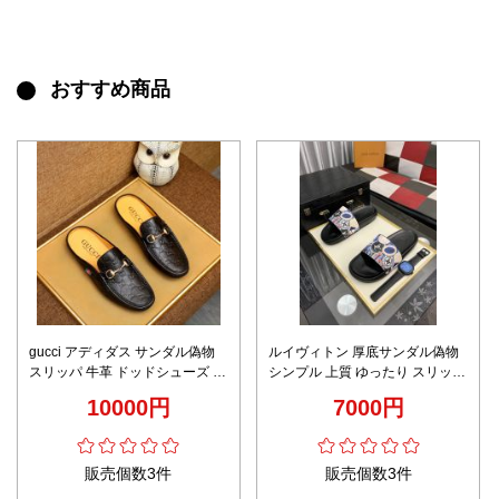
おすすめ商品
gucci アディダス サンダル偽物
ルイヴィトン 厚底サンダル偽物
スリッパ 牛革 ドッドシューズ 紳
シンプル 上質 ゆったり スリッパ
士靴 イタリア カジュアル 脱ぎ履
ハンサム ブラック
10000円
7000円
きやすい ブラック
販売個数3件
販売個数3件