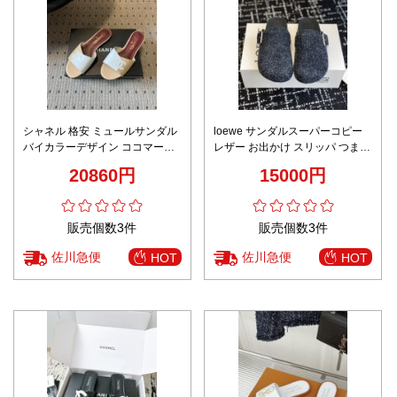
シャネル 格安 ミュールサンダル
loewe サンダルスーパーコピー
バイカラーデザイン ココマーク
レザー お出かけ スリッパ つま先
装飾 安心サイト
包み ゴム底 ブルー
20860円
15000円
販売個数3件
販売個数3件
佐川急便
佐川急便
HOT
HOT