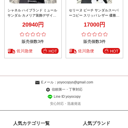
シャネル ハイブランド ミュール
セリーヌ ビーチ サンダルスーパ
サンダル カメリア装飾デザイン
ーコピー スリッパ レザー 優雅レ
ブラック仕様 精密ディテール
ディ 滑り止め ブラック
20940円
17000円
販売個数3件
販売個数3件
佐川急便
佐川急便
HOT
HOT
Eメール：
yoyocopys@gmail.com
信頼第一・丁寧対応
Line ID:yoyocopy
安心対応・迅速発送
人気カテゴリ一覧
人気ブランド