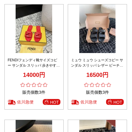
FENDIフェンディ靴サイズコピ
ミュウ ミュウ シューズコピー サ
ー サンダル スリッパ 歩きやすい
ンダル スリッパ レザー ビーチ
品質保証 鮮麗 レザー 女性 レッ
ゴム底 歩きやすい ブラック
14000円
16500円
ド
販売個数3件
販売個数3件
佐川急便
佐川急便
HOT
HOT