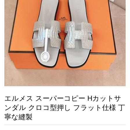
録
ー
ら
アイフォーンケ
管
せ
2026人気特集
アクセサリー
衣装セット
住まい用品
スカーフ
バッグ
ズボン
ベルト
財布
時計
小物
服
靴
ース
理
最
新
製
品
エルメス スーパーコピー Hカットサ
お
ンダル クロコ型押し フラット仕様 丁
す
す
寧な縫製
め
商