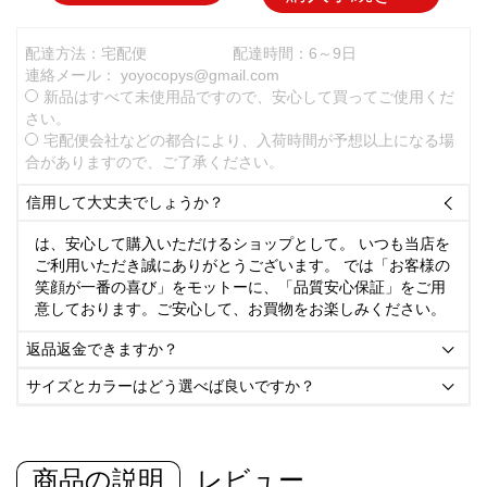
配達方法：宅配便
配達時間：6～9日
連絡メール：
yoyocopys@gmail.com
新品はすべて未使用品ですので、安心して買ってご使用くだ
さい。
宅配便会社などの都合により、入荷時間が予想以上になる場
合がありますので、ご了承ください。
信用して大丈夫でしょうか？

は、安心して購入いただけるショップとして。 いつも当店を
ご利用いただき誠にありがとうございます。 では「お客様の
笑顔が一番の喜び」をモットーに、「品質安心保証」をご用
意しております。ご安心して、お買物をお楽しみください。
返品返金できますか？

サイズとカラーはどう選べば良いですか？

商品の説明
レビュー