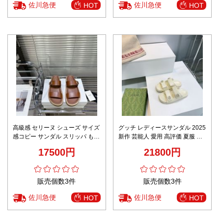
佐川急便
佐川急便
HOT
HOT
高級感 セリーヌ シューズ サイズ
グッチ レディースサンダル 2025
感コピー サンダル スリッパ もこ
新作 芸能人 愛用 高評価 夏服 コ
もこ 滑り止め 牛革 ブラウン
ーデに最適 快適な履き心地 シン
17500円
21800円
プルデザイン
販売個数3件
販売個数3件
佐川急便
佐川急便
HOT
HOT