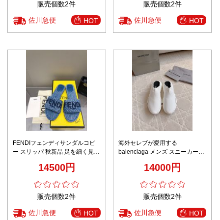
販売個数2件
販売個数2件
佐川急便
佐川急便
HOT
HOT
FENDIフェンディサンダルコピ
海外セレブが愛用する
ー スリッパ 秋新品 足を細く見せ
balenciaga メンズ スニーカー偽
る 履き心地抜群 シンプル ブルー
物 スリッパ 履くのが簡単で 男女
14500円
14000円
兼用 シンプル 軽量 ホワイト
販売個数2件
販売個数2件
佐川急便
佐川急便
HOT
HOT