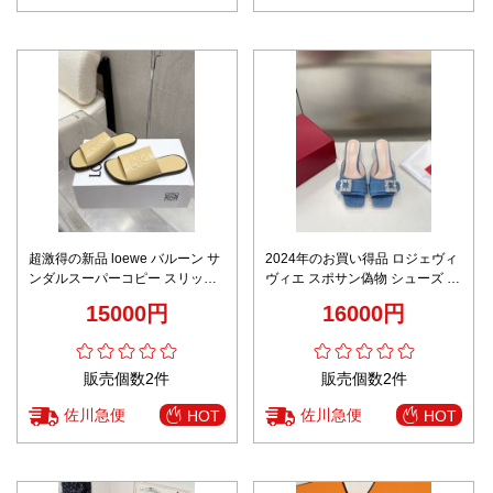
超激得の新品 loewe バルーン サ
2024年のお買い得品 ロジェヴィ
ンダルスーパーコピー スリッパ
ヴィエ スポサン偽物 シューズ サ
牛革 シンプル 杏色
ンダル 品質保証 優雅 レディース
15000円
16000円
ブルー
販売個数2件
販売個数2件
佐川急便
佐川急便
HOT
HOT