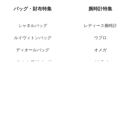
バッグ・財布特集
腕時計特集
シャネルバッグ
レディース腕時計
ルイヴィトンバッグ
ウブロ
ディオールバッグ
オメガ
バレンシアガバッグ
パネライ
グッチバッグ
オーデマピゲ
ルイヴィトン財布
IWC
シャネル財布
ロレックスモデル
1
2
会社概要
支払い方法
3
4
品質保証
返品交換