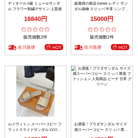
ディオール n級 ミュールサンダ
超激得の新品 loewe レディ サン
ル フラワー刺繍デザイン 上質感
ダル偽物 スリッパ 牛革 シンプル
レッド
16840円
15000円
販売個数2件
販売個数2件
佐川急便
佐川急便
HOT
HOT
ルイヴィトン スーパーコピー フ
お洒落！プラダサンダル サイズ
ラットスライドサンダル LVロゴ
感スーパーコピー スリッパ 厚底
デザイン 高級感仕上げ
ファッション 人気商品 ビーチ 日