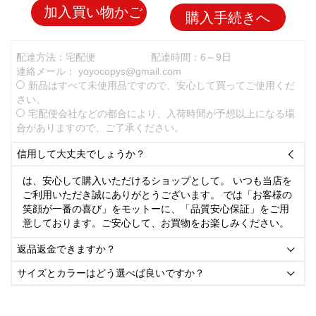
加入買い物かご
購入手続きへ
配達方法：宅配便
配達時間：6～9日
連絡メール：
yoyocopys@gmail.com
新品はすべて未使用品ですので、安心して買ってご使用くだ
さい。
宅配便会社などの都合により、入荷時間が予想以上になる場
合がありますので、ご了承ください。
信用して大丈夫でしょうか？

は、安心して購入いただけるショップとして。 いつも当店を
ご利用いただき誠にありがとうございます。 では「お客様の
笑顔が一番の喜び」をモットーに、「品質安心保証」をご用
意しております。ご安心して、お買物をお楽しみください。
返品返金できますか？

サイズとカラーはどう選べば良いですか？
