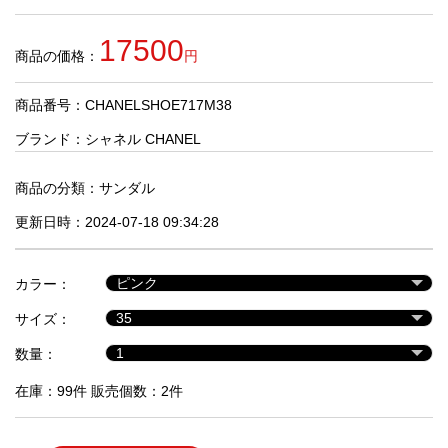
品
17500
商品の価格：
円
人
気
商品番号：CHANELSHOE717M38
商
品
ブランド：
シャネル CHANEL
商品の分類：
サンダル
セ
更新日時：2024-07-18 09:34:28
ー
ル
商
カラー：
品
サイズ：
数量：
在庫：99件 販売個数：2件