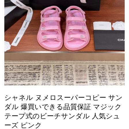
録
ー
ら
アイフォーンケ
管
せ
2026人気特集
アクセサリー
衣装セット
住まい用品
スカーフ
バッグ
ズボン
ベルト
財布
時計
小物
服
靴
ース
理
最
新
製
品
シャネル ヌメロスーパーコピー サン
お
ダル 爆買いできる品質保証 マジック
す
す
テープ式のビーチサンダル 人気シュ
め
ーズ ピンク
商