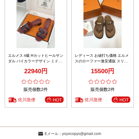
エルメス n級 Hカットヒールサン
レディース お値打ち価格 エルメ
ダル バイカラーデザイン ミドル
スのローファー激安通販 スリッ
ヒール 上質感仕上げ 上質感
パ サンダル 牛革 「人」の形 男
22940円
15500円
女兼用 ブラウン
販売個数2件
販売個数2件
佐川急便
佐川急便
HOT
HOT
Eメール：
yoyocopys@gmail.com