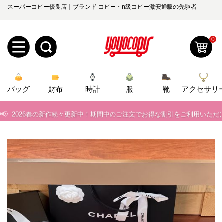
スーパーコピー優良店｜ブランド コピー・n級コピー激安通販の先駆者
0
新
📢
当店は正真正銘のn級スーパーコピーのみ取扱い。最高品質の再現度を
バッグ
規
ロ
財布
時計
服
靴
アクセサリ
📢
2026春の新作続々更新中！期間中のご注文でお得な割引をご利用いただ
ユ
グ
📢
新作入荷！ルイ・ヴィトンスーパーコピー バッグ最新モデルが登場。上
0
ー
イ
📢
当店は正真正銘のn級スーパーコピーのみ取扱い。最高品質の再現度を
ザ
ン
オ
📢
2026春の新作続々更新中！期間中のご注文でお得な割引をご利用いただ
ー
📢
新作入荷！ルイ・ヴィトンスーパーコピー バッグ最新モデルが登場。上
ー
お
yoyocopys@gmail.com
登
ダ
知