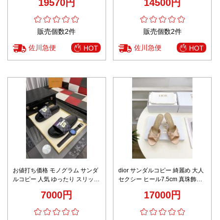
19570円
14500円
常 グリーン
販売個数2件
販売個数2件
佐川急便
佐川急便
HOT
HOT
お値打ち価格 モノグラム サンダ
dior サンダルコピー 綺麗め 大人
ルコピー 人気 ゆったり スリッパ
セクシー ヒール7.5cm 真珠飾り
ハンサム ブラック
歩きやすい レディース レザー ピ
7000円
17000円
ンク