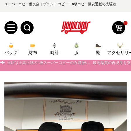
スーパーコピー優良店｜ブランド コピー・n級コピー激安通販の先駆者
0
新
バッグ
規
ロ
財布
時計
服
靴
アクセサリ
📢
当店は正真正銘のn級スーパーコピーのみ取扱い。最高品質の再現度を
ユ
グ
📢
2026春の新作続々更新中！期間中のご注文でお得な割引をご利用いただ
📢
0
新作入荷！ルイ・ヴィトンスーパーコピー バッグ最新モデルが登場。上
ー
イ
📢
当店は正真正銘のn級スーパーコピーのみ取扱い。最高品質の再現度を
ザ
ン
オ
📢
2026春の新作続々更新中！期間中のご注文でお得な割引をご利用いただ
ー
ー
お
📢
新作入荷！ルイ・ヴィトンスーパーコピー バッグ最新モデルが登場。上
yoyocopys@gmail.com
登
ダ
知