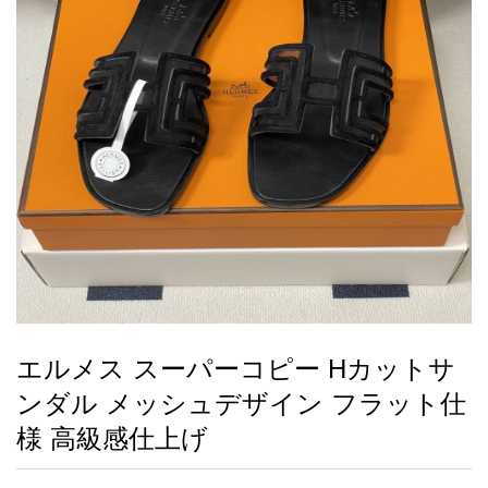
録
ー
ら
アイフォーンケ
管
せ
2026人気特集
アクセサリー
衣装セット
住まい用品
スカーフ
バッグ
ズボン
ベルト
財布
時計
小物
服
靴
ース
理
最
新
製
品
エルメス スーパーコピー Hカットサ
お
ンダル メッシュデザイン フラット仕
す
す
様 高級感仕上げ
め
商