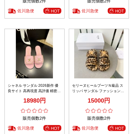
販売個数2件
販売個数2件
佐川急便
佐川急便
HOT
HOT
シャネル サンダル 2026新作 優
セリーヌヒールブーツＮ級品 ス
良サイト 高再現度 高評価 精密デ
リッパ サンダル ファッション感
ィテール 高級感仕上げ 安心サイ
もこもこ ふんわり ウール製 人気
18980円
15000円
ト 数量限定入荷
ブラウン
販売個数2件
販売個数2件
佐川急便
佐川急便
HOT
HOT