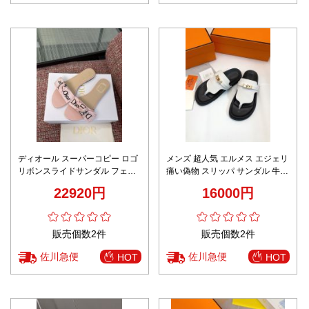
ディオール スーパーコピー ロゴ
メンズ 超人気 エルメス エジェリ
リボンスライドサンダル フェミ
痛い偽物 スリッパ サンダル 牛革
ニンカラー 高評価
「人」の形 男女兼用 ホワイト
22920円
16000円
販売個数2件
販売個数2件
佐川急便
佐川急便
HOT
HOT