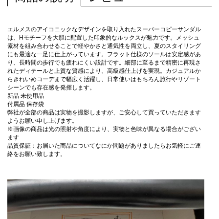
エルメスのアイコニックなデザインを取り入れたスーパーコピーサンダル
は、Hモチーフを大胆に配置した印象的なルックスが魅力です。メッシュ
素材を組み合わせることで軽やかさと通気性を両立し、夏のスタイリング
にも最適な一足に仕上がっています。フラット仕様のソールは安定感があ
り、長時間の歩行でも疲れにくい設計です。細部に至るまで精密に再現さ
れたディテールと上質な質感により、高級感仕上げを実現。カジュアルか
らきれいめコーデまで幅広く活躍し、日常使いはもちろん旅行やリゾート
シーンでも存在感を発揮します。
新品 未使用品
付属品 保存袋
弊社が全部の商品は実物を撮影しますが、ご安心して買っていただきます
ようお願い申し上げます。
※画像の商品は光の照射や角度により、実物と色味が異なる場合がござい
ます
品質保証：お届いた商品についてなにか問題がありましたらお気軽にご連
絡をお願い致します。