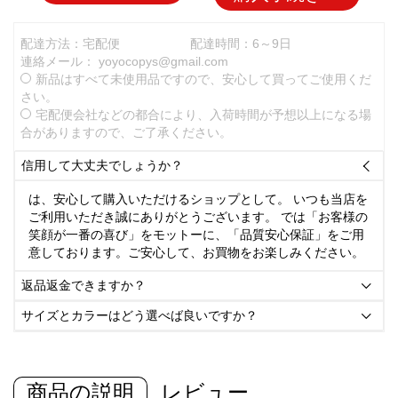
配達方法：宅配便
配達時間：6～9日
連絡メール：
yoyocopys@gmail.com
新品はすべて未使用品ですので、安心して買ってご使用くだ
さい。
宅配便会社などの都合により、入荷時間が予想以上になる場
合がありますので、ご了承ください。
信用して大丈夫でしょうか？

は、安心して購入いただけるショップとして。 いつも当店を
ご利用いただき誠にありがとうございます。 では「お客様の
笑顔が一番の喜び」をモットーに、「品質安心保証」をご用
意しております。ご安心して、お買物をお楽しみください。
返品返金できますか？

サイズとカラーはどう選べば良いですか？

商品の説明
レビュー