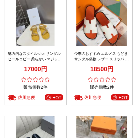
魅力的なスタイル dior サンダル
今季のおすすめ エルメス もどき
ヒールコピー 柔らかい マジック
サンダル偽物 レザー スリッパ カ
テープのサンダル 夏用 イエロー
ップルシューズ 歩きやすい 品質
17000円
18500円
保証 多色可選 ホワイト
販売個数2件
販売個数2件
佐川急便
佐川急便
HOT
HOT