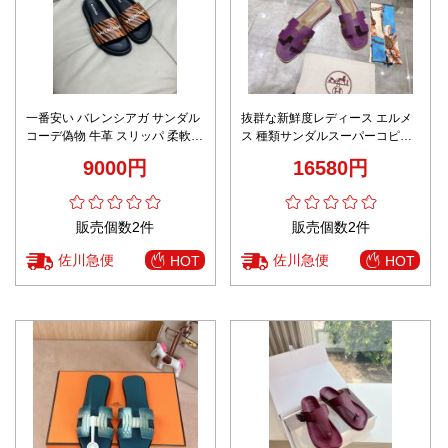
一番安い バレンシアガ サンダル
抜群な新鮮度レディース エルメ
コーデ偽物 牛革 スリッパ 柔軟
ス 種類サンダルスーパーコピー
メンズ オレンジ色
アッパーは牛革 イタリア製の牛
9000円
16580円
革ソール
販売個数2件
販売個数2件
佐川急便
佐川急便
HOT
HOT