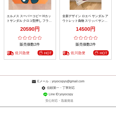
エルメス スーパーコピー Hカッ
全新デザイン ロエベ サンダル ア
トサンダル クロコ型押し フラッ
ウトレット偽物 スリッパ サンダ
ト仕様 上質感
ル 牛革「人」の字形 ローマ風 人
20590円
14500円
気 男女兼用 レッド
販売個数2件
販売個数2件
佐川急便
佐川急便
HOT
HOT
Eメール：
yoyocopys@gmail.com
信頼第一・丁寧対応
Line ID:yoyocopy
安心対応・迅速発送