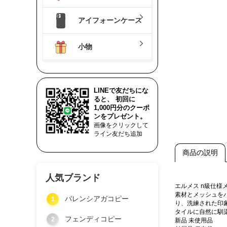
アイフォーンケース
小物
LINEで友だちにな
ると、 初回に
1,000円分のクーポ
ンをプレゼント。
画像をクリックして
ライン友だち追加
商品の説明
人気ブランド
エルメス n級仕
素材とメッシュを
バレンシアガコピー
1
り、洗練された印
タイルに自然に馴
フェンディコピー
2
新品 未使用品