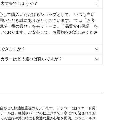
て大丈夫でしょうか？

心して購入いただけるショップとして。 いつも当店
用いただき誠にありがとうございます。 では「お客
顔が一番の喜び」をモットーに、「品質安心保証」を
しております。ご安心して、お買物をお楽しみくださ
金できますか？

とカラーはどう選べば良いですか？

み合わせた快適性重視のモデルです。アッパーにはスエード調
ィテールは、縫製やパーツの仕上げまで丁寧に作り込まれてお
ちろん旅行や外出時にも快適な履き心地を提供。カジュアルス