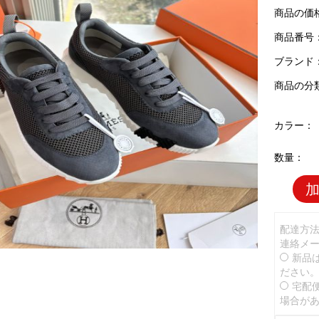
商品の価
商品番号：H
ブランド
商品の分
カラー：
数量：
配達方
連絡メ
新品
ださい
宅配
場合が