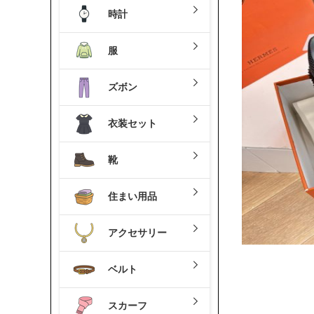
時計
服
ズボン
衣装セット
靴
住まい用品
アクセサリー
ベルト
スカーフ