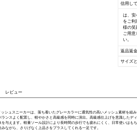
信用し
は、安
をご利
様の笑
ご用意
い。
返品返
サイズ
レビュー
様メッシュスニーカーは、落ち着いたグレーカラーに通気性の高いメッシュ素材を組
バランスよく配置し、軽やかさと高級感を同時に演出。高級感仕上げを意識したデ
象を与えます。軽量ソール設計により長時間の歩行でも疲れにくく、日常使いはも
染みながら、さりげなく上品さをプラスしてくれる一足です。