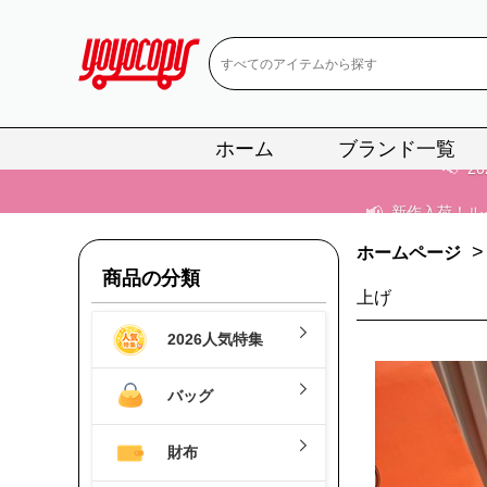
📢
当店は正真
📢
2
ホーム
ブランド一覧
📢
新作入荷！ル
📢
当店は正真
>
ホームページ
📢
2
商品の分類
上げ
📢
新作入荷！ル
2026人気特集
バッグ
財布