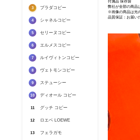
付属品 保存袋
弊社が全部の商品
プラダコピー
3
※画像の商品は光
品質保証：お届い
シャネルコピー
4
セリーヌコピー
5
エルメスコピー
6
ルイヴィトンコピー
7
ヴェトモンコピー
8
ステューシー
9
ディオール コピー
10
グッチ コピー
11
ロエベ LOEWE
12
フェラガモ
13