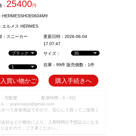
25400
格：
円
ERMESSHOE0604M9
：
エルメス HERMES
類：
スニーカー
更新日時：2026-06-04
17:07:47
サイズ：
在庫：99件 販売個数：1件
加入買い物かご
購入手続きへ
法：宅配便
配達時間：6～9日
ール：
yoyocopys@gmail.com
はすべて未使用品ですので、安心して買ってご使用く
。
便会社などの都合により、入荷時間が予想以上になる
ありますので、ご了承ください。