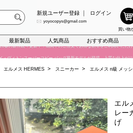
新規ユーザー登録
ログイン
yoyocopys@gmail.com
正銘のn級スーパーコピーのみ取扱い。最高品質の再現度を安心してお選
買い物
026春の新作続々更新中！期間中のご注文でお得な割引をご利用いただ
最新製品
人気商品
おすすめ商品
イ・ヴィトンスーパーコピー バッグ最新モデルが登場。上質な仕上が
正銘のn級スーパーコピーのみ取扱い。最高品質の再現度を安心してお選
>
>
エルメス HERMES
スニーカー
エルメス n級 メッ
026春の新作続々更新中！期間中のご注文でお得な割引をご利用いただ
イ・ヴィトンスーパーコピー バッグ最新モデルが登場。上質な仕上が
エル
レー
げ