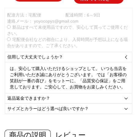
配達方法：宅配便
配達時間：6～9日
連絡メール：
yoyocopys@gmail.com
新品はすべて未使用品ですので、安心して買ってご使用くだ
さい。
宅配便会社などの都合により、入荷時間が予想以上になる場
合がありますので、ご了承ください。
信用して大丈夫でしょうか？

は、安心して購入いただけるショップとして。 いつも当店を
ご利用いただき誠にありがとうございます。 では「お客様の
笑顔が一番の喜び」をモットーに、「品質安心保証」をご用
意しております。ご安心して、お買物をお楽しみください。
返品返金できますか？

サイズとカラーはどう選べば良いですか？

商品の説明
レビュー