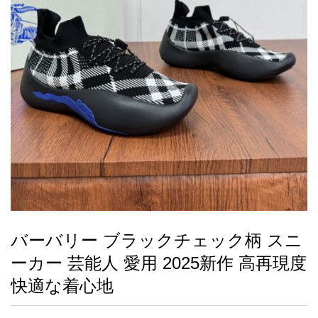
録
ー
ら
アイフォーンケ
管
せ
2026人気特集
アクセサリー
衣装セット
住まい用品
スカーフ
バッグ
ズボン
ベルト
財布
時計
小物
服
靴
ース
理
最
新
製
品
バーバリー ブラックチェック柄 スニ
お
ーカー 芸能人 愛用 2025新作 高再現度
す
す
快適な着心地
め
商