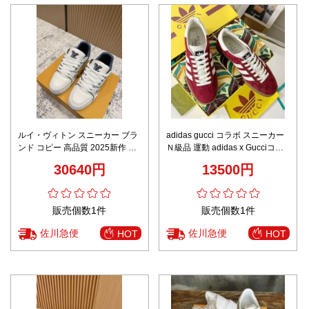
ルイ・ヴィトン スニーカー ブラ
adidas gucci コラボ スニーカー
ンド コピー 高品質 2025新作 ホ
Ｎ級品 運動 adidas x Gucciコラ
ワイト×ネイビー 清潔感溢れる
ボ ランニング カップル 防滑 カ
30640円
13500円
安心サイト 人気モデル
ジュアル 通学 レッド
販売個数1件
販売個数1件
佐川急便
佐川急便
HOT
HOT