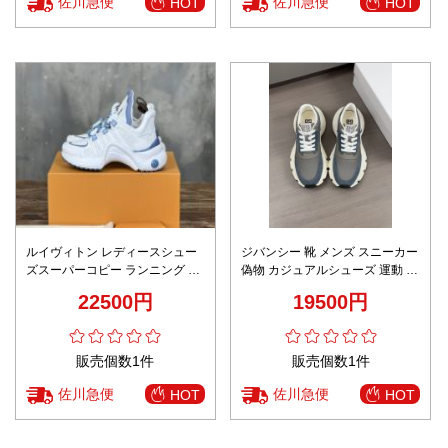
佐川急便
佐川急便
HOT
HOT
ルイヴィトン レディースシュー
ジバンシー 靴 メンズ スニーカー
ズスーパーコピー ランニング 運
偽物 カジュアルシューズ 運動 ラ
動シューズ 厚底 シンプル 柔らか
ンニング 柔軟 シンプル グレイ
22500円
19500円
い ブルー
販売個数1件
販売個数1件
佐川急便
佐川急便
HOT
HOT