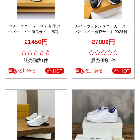
バリー スニーカー 2025新作 ス
ルイ・ヴィトン スニーカー スー
ーパーコピー 優良サイト 高再現
パーコピー 優良サイト 2025新作
度 丁寧な縫製 発送保証 安心サイ
本革使用 高級感仕上げ 精密ディ
21450円
27800円
ト モノトーン仕様
テール 高再現度
販売個数1件
販売個数1件
佐川急便
佐川急便
HOT
HOT