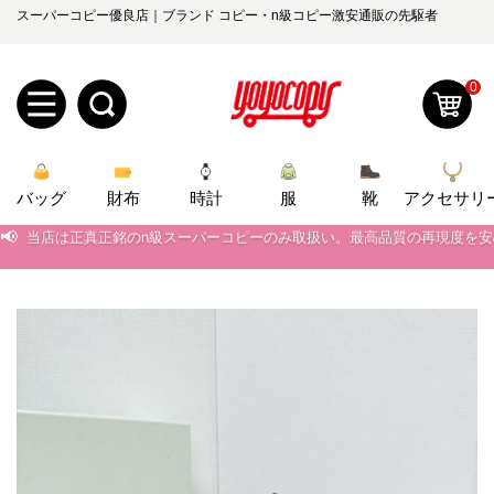
スーパーコピー優良店｜ブランド コピー・n級コピー激安通販の先駆者
0
新
バッグ
規
ロ
財布
時計
服
靴
アクセサリ
📢
当店は正真正銘のn級スーパーコピーのみ取扱い。最高品質の再現度を
ユ
グ
📢
2026春の新作続々更新中！期間中のご注文でお得な割引をご利用いただ
📢
0
新作入荷！ルイ・ヴィトンスーパーコピー バッグ最新モデルが登場。上
ー
イ
📢
当店は正真正銘のn級スーパーコピーのみ取扱い。最高品質の再現度を
ザ
ン
オ
📢
2026春の新作続々更新中！期間中のご注文でお得な割引をご利用いただ
ー
ー
お
📢
新作入荷！ルイ・ヴィトンスーパーコピー バッグ最新モデルが登場。上
yoyocopys@gmail.com
登
ダ
知