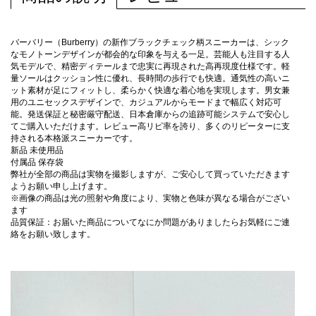
バーバリー（Burberry）の新作ブラックチェック柄スニーカーは、シック
なモノトーンデザインが都会的な印象を与える一足。芸能人も注目する人
気モデルで、精密ディテールまで忠実に再現された高再現度仕様です。軽
量ソールはクッション性に優れ、長時間の歩行でも快適。通気性の高いニ
ット素材が足にフィットし、柔らかく快適な着心地を実現します。男女兼
用のユニセックスデザインで、カジュアルからモードまで幅広く対応可
能。発送保証と秘密厳守配送、日本倉庫からの追跡可能システムで安心し
てご購入いただけます。レビュー高リピ率を誇り、多くのリピーターに支
持される本格派スニーカーです。
新品 未使用品
付属品 保存袋
弊社が全部の商品は実物を撮影しますが、ご安心して買っていただきます
ようお願い申し上げます。
※画像の商品は光の照射や角度により、実物と色味が異なる場合がござい
ます
品質保証：お届いた商品についてなにか問題がありましたらお気軽にご連
絡をお願い致します。