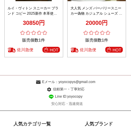
ルイ・ヴィトン スニーカー ブラ
大人気 メンズ バーバリースニー
ンド コピー 2025新作 本革使用
カー偽物 カジュアル シューズ メ
精密ディテール 高級感仕上げ 安
ンズ 本革 全新デザイン ホワイト
30850円
20000円
心サイト対応
販売個数1件
販売個数1件
佐川急便
佐川急便
HOT
HOT
Eメール：
yoyocopys@gmail.com
信頼第一・丁寧対応
Line ID:yoyocopy
安心対応・迅速発送
人気カテゴリ一覧
人気ブランド