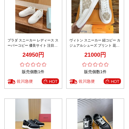
プラダ スニーカー レディース ス
ヴィトン スニーカー 紐コピー カ
ーパーコピー 優良サイト 注目度
ジュアルシューズ プリント 花柄
No.1 入手困難 厚底モデル オー
運動 日常 メンズ ブラウン
24950円
21000円
ルホワイト 上品な人気作
販売個数1件
販売個数1件
佐川急便
佐川急便
HOT
HOT