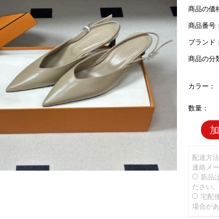
商品の価
商品番号：H
ブランド
商品の分
カラー：
数量：
配達方
連絡メ
新品
ださい
宅配
場合が