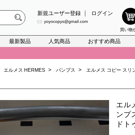
新規ユーザー登録
ログイン
yoyocopys@gmail.com
買い物
最新製品
人気商品
おすすめ商品
正銘のn級スーパーコピーのみ取扱い。最高品質の再現度を安心してお選
026春の新作続々更新中！期間中のご注文でお得な割引をご利用いただ
>
>
イ・ヴィトンスーパーコピー バッグ最新モデルが登場。上質な仕上が
エルメス HERMES
パンプス
エルメス コピー スリ
正銘のn級スーパーコピーのみ取扱い。最高品質の再現度を安心してお選
026春の新作続々更新中！期間中のご注文でお得な割引をご利用いただ
エル
イ・ヴィトンスーパーコピー バッグ最新モデルが登場。上質な仕上が
ンプ
ドト