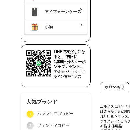
アイフォーンケース
小物
LINEで友だちにな
ると、 初回に
1,000円分のクーポ
ンをプレゼント。
画像をクリックして
ライン友だち追加
商品の説明
人気ブランド
エルメス コピー
は柔らかく足に馴
バレンシアガコピー
1
れた印象をプラス
ジネスシーンから
フェンディコピー
2
新品 未使用品