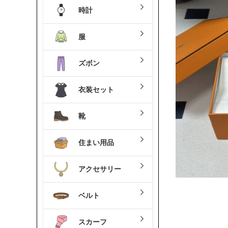
時計
服
ズボン
衣装セット
靴
住まい用品
アクセサリー
ベルト
スカーフ