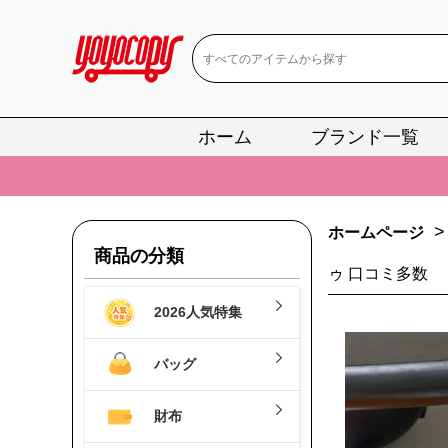
ホーム
ブランド一覧
📢
当店は正真
📢
2
>
📢
新作入荷！ル
ホームページ
商品の分類
📢
当店は正真
ゥ 口コミ多数
📢
2
2026人気特集
📢
新作入荷！ル
バッグ
財布