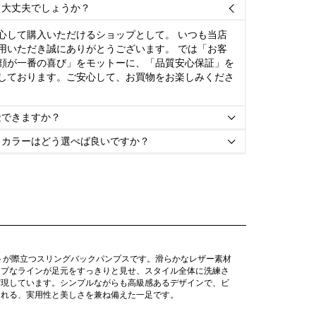
て大丈夫でしょうか？

心して購入いただけるショップとして。 いつも当店
用いただき誠にありがとうございます。 では「お客
顔が一番の喜び」をモットーに、「品質安心保証」を
しております。ご安心して、お買物をお楽しみくださ
金できますか？

とカラーはどう選べば良いですか？

トが際立つスリングバックパンプスです。滑らかなレザー素材
ープなラインが足元をすっきりと見せ、スタイル全体に洗練さ
実現しています。シンプルながらも高級感あるデザインで、ビ
られる、実用性と美しさを兼ね備えた一足です。