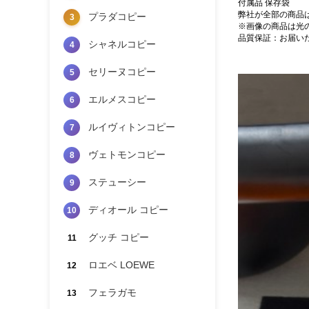
付属品 保存袋
弊社が全部の商品
プラダコピー
3
※画像の商品は光
品質保証：お届い
シャネルコピー
4
セリーヌコピー
5
エルメスコピー
6
ルイヴィトンコピー
7
ヴェトモンコピー
8
ステューシー
9
ディオール コピー
10
グッチ コピー
11
ロエベ LOEWE
12
フェラガモ
13