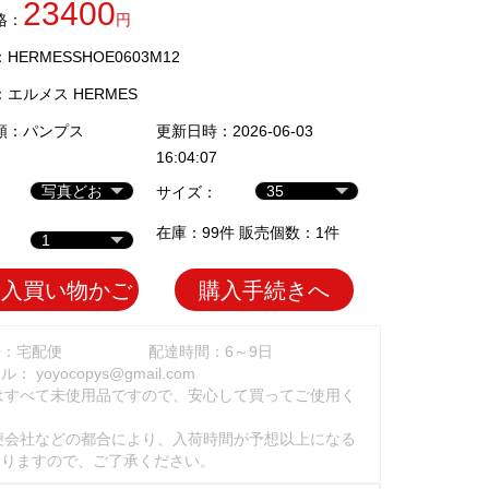
23400
格：
円
ERMESSHOE0603M12
：
エルメス HERMES
類：
パンプス
更新日時：2026-06-03
16:04:07
サイズ：
在庫：99件 販売個数：1件
加入買い物かご
購入手続きへ
法：宅配便
配達時間：6～9日
ール：
yoyocopys@gmail.com
はすべて未使用品ですので、安心して買ってご使用く
。
便会社などの都合により、入荷時間が予想以上になる
ありますので、ご了承ください。