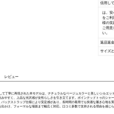
信用し
は、安
をご利
様の笑
ご用意
い。
返品返
サイズ
レビュー
として丁寧に再現された本モデルは、ナチュラルなベージュカラーと美しいシルエッ
染みやすく、上品な光沢感が女性らしさを引き立てます。ポインテッドトゥのシャ
。バックストラップ仕様により安定感があり、長時間の着用でも快適な履き心地を
お出かけ、フォーマルな場面まで幅広く対応。口コミ多数で支持される理由を感じ