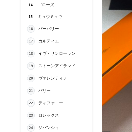
ゴローズ
14
ミュウミュウ
15
バーバリー
16
カルティエ
17
イヴ・サンローラン
18
ストーンアイランド
19
ヴァレンティノ
20
バリー
21
ティファニー
22
ロレックス
23
ジバンシィ
24