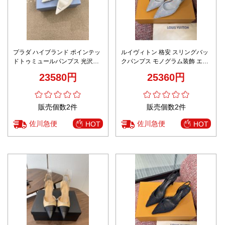
プラダ ハイブランド ポインテッ
ルイヴィトン 格安 スリングバッ
ドトゥミュールパンプス 光沢レ
クパンプス モノグラム装飾 エレ
ザー シャープシルエット 洗練デ
ガント設計 丁寧な縫製
23580円
25360円
ザイン 丁寧な縫製
販売個数2件
販売個数2件
佐川急便
佐川急便
HOT
HOT