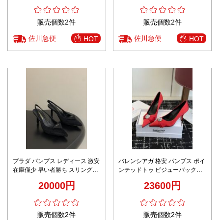
販売個数2件
販売個数2件
佐川急便
佐川急便
HOT
HOT
プラダ パンプス レディース 激安
バレンシアガ 格安 パンプス ポイ
在庫僅少 早い者勝ち スリングバ
ンテッドトゥ ビジューバックル
ック ブラックスエード ヒールモ
エレガント設計 高品質
20000円
23600円
デル 上品で洗練された印象
販売個数2件
販売個数2件