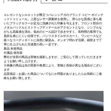
エレガントなシルエットが際立つバレンシアガのブランド コピー ポインテ
ッドトゥミュール。上質なレザー調素材を使用し、滑らかな質感と落ち着
いたブラックカラーが足元に洗練された印象を与えます。フロント部分の
メタルバックルとストラップディテールがアクセントとなり、シンプルな
がらも高級感を演出。低めのヒール設計で歩きやすく、長時間の着用でも
負担を感じにくい仕様です。パンツスタイルやスカート、ワンピースなど
様々なコーディネートに自然に馴染み、オンオフ問わず活躍。細部まで丁
寧に仕上げられた完成度の高い一足です。
新品 未使用品
付属品 保存袋
弊社が全部の商品は実物を撮影しますが、ご安心して買っていただきます
ようお願い申し上げます。
※画像の商品は光の照射や角度により、実物と色味が異なる場合がござい
ます
品質保証：お届いた商品についてなにか問題がありましたらお気軽にご連
絡をお願い致します。