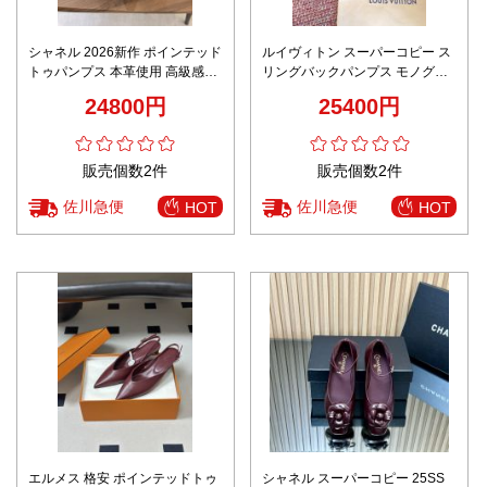
シャネル 2026新作 ポインテッド
ルイヴィトン スーパーコピー ス
トゥパンプス 本革使用 高級感仕
リングバックパンプス モノグラ
上げ 精密ディテール 安心の日本
ム装飾 エレガント設計 定番
24800円
25400円
倉庫 品質管理徹底 スーパーコピ
ー 高再現度 レディースヒール
販売個数2件
販売個数2件
佐川急便
佐川急便
HOT
HOT
エルメス 格安 ポインテッドトゥ
シャネル スーパーコピー 25SS