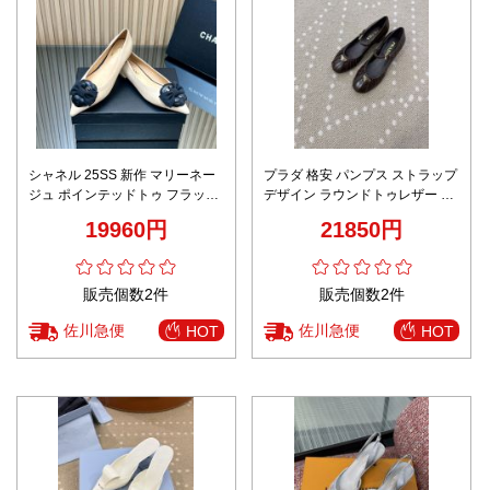
シャネル 25SS 新作 マリーネー
プラダ 格安 パンプス ストラップ
ジュ ポインテッドトゥ フラット
デザイン ラウンドトゥレザー 上
ブランド コピー
質感モデル 確実に届く
19960円
21850円
販売個数2件
販売個数2件
佐川急便
佐川急便
HOT
HOT