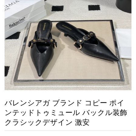
録
ー
ら
アイフォーンケ
管
せ
2026人気特集
アクセサリー
衣装セット
住まい用品
スカーフ
バッグ
ズボン
ベルト
財布
時計
小物
服
靴
ース
理
最
新
製
品
バレンシアガ ブランド コピー ポイ
お
ンテッドトゥミュール バックル装飾
す
す
クラシックデザイン 激安
め
商