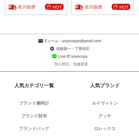
佐川急便
佐川急便
HOT
HOT
Eメール：
yoyocopys@gmail.com
信頼第一・丁寧対応
Line ID:yoyocopy
安心対応・迅速発送
人気カテゴリ一覧
人気ブランド
ブランド腕時計
ルイヴィトン
ブランド財布
グッチ
ブランドバッグ
ロレックス