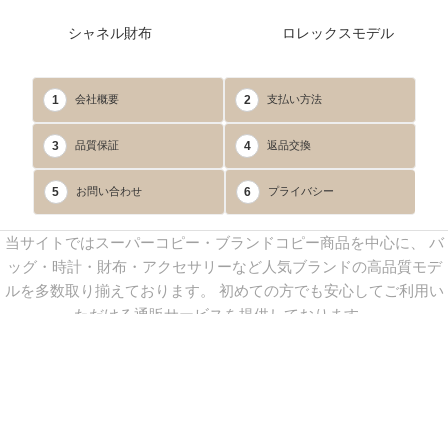
シャネル財布
ロレックスモデル
1
2
会社概要
支払い方法
3
4
品質保証
返品交換
5
6
お問い合わせ
プライバシー
当サイトではスーパーコピー・ブランドコピー商品を中心に、 バ
ッグ・時計・財布・アクセサリーなど人気ブランドの高品質モデ
ルを多数取り揃えております。 初めての方でも安心してご利用い
ただける通販サービスを提供しております。
連絡先：
yoyocopys@gmail.com
／ Line: yoyocopy ／ 店長：渡辺
実香 ／ 営業時間：08：30～23：30（24時間受付）
※当WEBサイト掲載写真の無断転載・外部利用を禁止します。
Copyright © 2013-2025
YOYOCOPY
All Rights Reserved.
sitemap