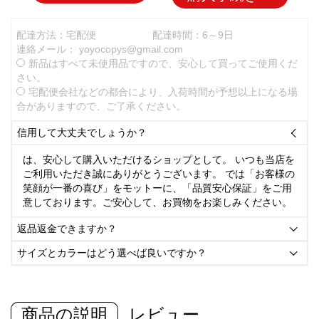
配達方法：宅配便
配達時間：6～9日
連絡メール：
yoyocopys@gmail.com
新品はすべて未使用品ですので、安心して買ってご使用くだ
さい。
宅配便会社などの都合により、入荷時間が予想以上になる場
合がありますので、ご了承ください。
信用して大丈夫でしょうか？

は、安心して購入いただけるショップとして。 いつも当店を
ご利用いただき誠にありがとうございます。 では「お客様の
笑顔が一番の喜び」をモットーに、「品質安心保証」をご用
意しております。ご安心して、お買物をお楽しみください。
返品返金できますか？

サイズとカラーはどう選べば良いですか？

商品の説明
レビュー