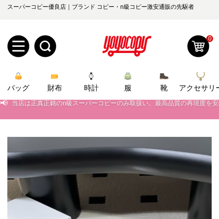
スーパーコピー優良店｜ブランド コピー・n級コピー激安通販の先駆者
0
新
バッグ
規
ロ
財布
時計
服
靴
アクセサリ
📢
当店は正真正銘のn級スーパーコピーのみ取扱い。最高品質の再現度を
📢
2026春の新作続々更新中！期間中のご注文でお得な割引をご利用いただ
ユ
グ
📢
新作入荷！ルイ・ヴィトンスーパーコピー バッグ最新モデルが登場。上
0
ー
イ
📢
当店は正真正銘のn級スーパーコピーのみ取扱い。最高品質の再現度を
ザ
ン
オ
📢
2026春の新作続々更新中！期間中のご注文でお得な割引をご利用いただ
ー
ー
お
📢
新作入荷！ルイ・ヴィトンスーパーコピー バッグ最新モデルが登場。上
yoyocopys@gmail.com
登
ダ
知