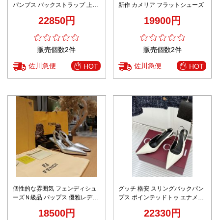
パンプス バックストラップ 上品
新作 カメリア フラットシューズ
レザー仕様 口コミ多数
22850円
19900円
販売個数2件
販売個数2件
佐川急便
佐川急便
HOT
HOT
個性的な雰囲気 フェンディシュ
グッチ 格安 スリングバックパン
ーズＮ級品 パップス 優雅レディ
プス ポインテッドトゥ エナメル
F型ヒール シルバー
仕上げ 高評価
18500円
22330円