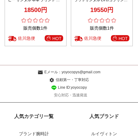
ピー サンダル 本革 プリント 高
ラットサンダル LVロゴプリント
級感 レザー ホワイト
シンプル設計 上質感 高評価
18500円
19550円
販売個数1件
販売個数1件
佐川急便
佐川急便
HOT
HOT
Eメール：
yoyocopys@gmail.com
信頼第一・丁寧対応
Line ID:yoyocopy
安心対応・迅速発送
人気カテゴリ一覧
人気ブランド
ブランド腕時計
ルイヴィトン