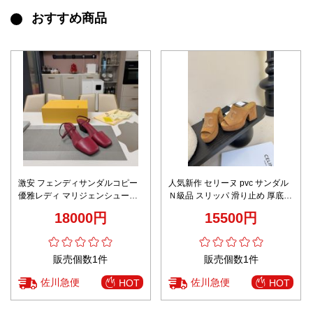
おすすめ商品
激安 フェンディサンダルコピー
人気新作 セリーヌ pvc サンダル
優雅レディ マリジェンシューズ
Ｎ級品 スリッパ 滑り止め 厚底
本革 レッド
ハイヒール ブラウン
18000円
15500円
販売個数1件
販売個数1件
佐川急便
佐川急便
HOT
HOT