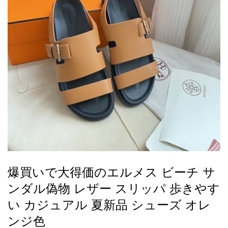
録
ー
ら
アイフォーンケ
管
せ
2026人気特集
アクセサリー
衣装セット
住まい用品
スカーフ
バッグ
ズボン
ベルト
財布
時計
小物
服
靴
ース
理
最
新
製
品
爆買いで大得価のエルメス ビーチ サ
お
ンダル偽物 レザー スリッパ 歩きやす
す
す
い カジュアル 夏新品 シューズ オレ
め
ンジ色
商