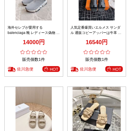
海外セレブが愛用する
人気定番爆買いエルメス サンダ
balenciaga 靴 レディース偽物 ス
ル 通販コピーアッパーは牛革 イ
リッパ 履くのが簡単で 男女兼用
タリア製の牛革ソール
14000円
16540円
シンプル 軽量 グレイ
販売個数1件
販売個数1件
佐川急便
佐川急便
HOT
HOT