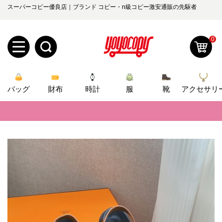
スーパーコピー優良店｜ブランド コピー・n級コピー激安通販の先駆者
0
新
バッグ
規
ロ
財布
時計
服
靴
アクセサリ
📢
当店は正真正銘のn級スーパーコピーのみ取扱い。最高品質の再現度を
ユ
グ
📢
2026春の新作続々更新中！期間中のご注文でお得な割引をご利用いただ
0
ー
イ
📢
新作入荷！ルイ・ヴィトンスーパーコピー バッグ最新モデルが登場。上
ザ
ン
オ
📢
当店は正真正銘のn級スーパーコピーのみ取扱い。最高品質の再現度を
ー
📢
2026春の新作続々更新中！期間中のご注文でお得な割引をご利用いただ
ー
お
yoyocopys@gmail.com
登
📢
新作入荷！ルイ・ヴィトンスーパーコピー バッグ最新モデルが登場。上
ダ
知