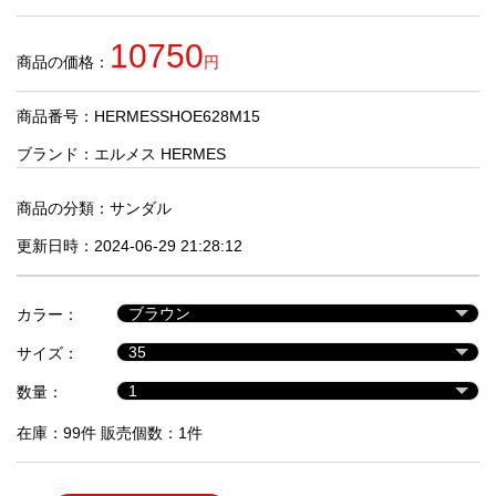
品
10750
商品の価格：
円
人
気
商品番号：HERMESSHOE628M15
商
品
ブランド：
エルメス HERMES
商品の分類：
サンダル
セ
更新日時：2024-06-29 21:28:12
ー
ル
商
カラー：
品
サイズ：
数量：
在庫：99件 販売個数：1件