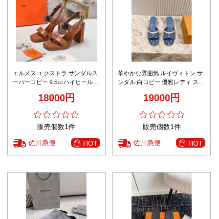
エルメス エクストラ サンダルス
華やかな雰囲気 ルイヴィトン サ
ーパーコピー 9.5㎝ハイヒール
ンダル 白コピー 優雅レディ スリ
ファッション 歩きやすい 優雅な
ッパ 4.5cmヒール ブルー
18000円
19000円
女性シューズ ブラウン
販売個数1件
販売個数1件
佐川急便
佐川急便
HOT
HOT