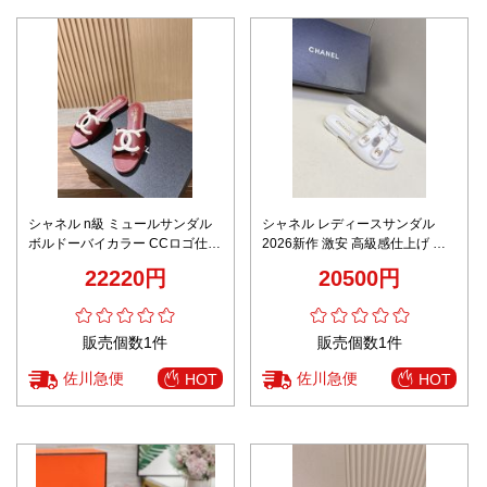
シャネル n級 ミュールサンダル
シャネル レディースサンダル
ボルドーバイカラー CCロゴ仕様
2026新作 激安 高級感仕上げ 精
高再現度サマーモデル
密ディテール 上質感再現 安心の
22220円
20500円
日本倉庫発送 追跡可能配送 即納
対応 リピーター多数
販売個数1件
販売個数1件
佐川急便
佐川急便
HOT
HOT