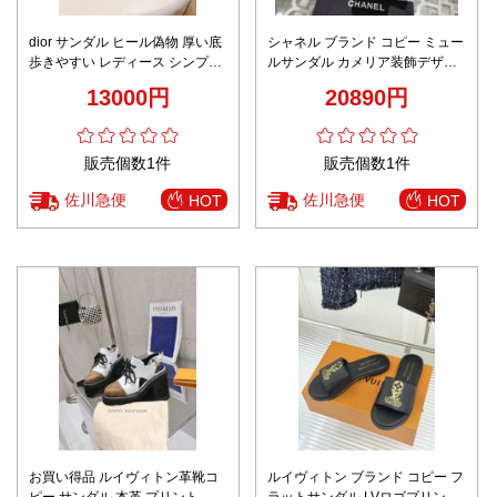
dior サンダル ヒール偽物 厚い底
シャネル ブランド コピー ミュー
歩きやすい レディース シンプル
ルサンダル カメリア装飾デザイ
通学 グレイ
ン ローヒール仕様 上質感仕上げ
13000円
20890円
販売個数1件
販売個数1件
佐川急便
佐川急便
HOT
HOT
お買い得品 ルイヴィトン革靴コ
ルイヴィトン ブランド コピー フ