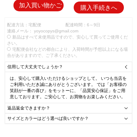
加入買い物かご
購入手続きへ
配達方法：宅配便
配達時間：6～9日
連絡メール：
yoyocopys@gmail.com
新品はすべて未使用品ですので、安心して買ってご使用くだ
さい。
宅配便会社などの都合により、入荷時間が予想以上になる場
合がありますので、ご了承ください。
信用して大丈夫でしょうか？

は、安心して購入いただけるショップとして。 いつも当店を
ご利用いただき誠にありがとうございます。 では「お客様の
笑顔が一番の喜び」をモットーに、「品質安心保証」をご用
意しております。ご安心して、お買物をお楽しみください。
返品返金できますか？

サイズとカラーはどう選べば良いですか？
