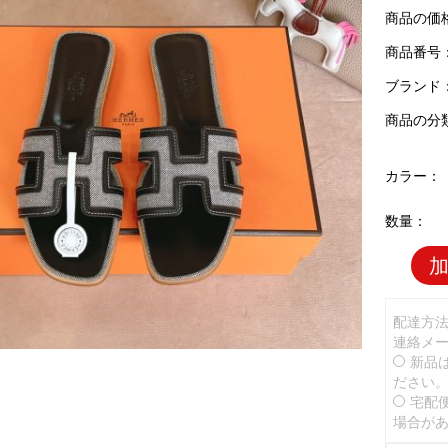
商品の価
商品番号：H
ブランド
商品の分
カラー：
数量：
配達方
連絡メ
新品
ださい
宅配
場合が