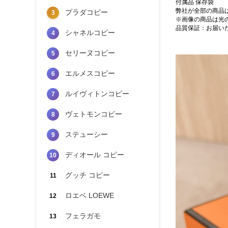
付属品 保存袋
弊社が全部の商品
プラダコピー
3
※画像の商品は光
品質保証：お届い
シャネルコピー
4
セリーヌコピー
5
エルメスコピー
6
ルイヴィトンコピー
7
ヴェトモンコピー
8
ステューシー
9
ディオール コピー
10
グッチ コピー
11
ロエベ LOEWE
12
フェラガモ
13