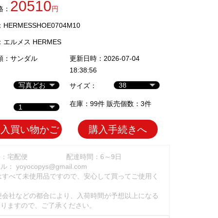
20510
格：
円
ERMESSHOE0704M10
：
エルメス HERMES
類：
サンダル
更新日時：2026-07-04
18:38:56
サイズ：
在庫：99件 販売個数：3件
加入買い物かご
購入手続きへ
法：宅配便
配達時間：6～9日
ール：
yoyocopys@gmail.com
はすべて未使用品ですので、安心して買ってご使用く
。
便会社などの都合により、入荷時間が予想以上になる
ありますので、ご了承ください。