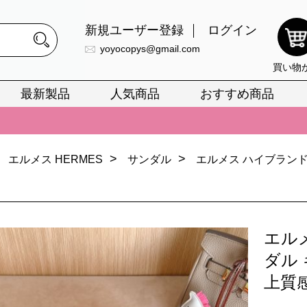
新規ユーザー登録
ログイン
yoyocopys@gmail.com
買い物
最新製品
人気商品
おすすめ商品
正銘のn級スーパーコピーのみ取扱い。最高品質の再現度を安心してお選
026春の新作続々更新中！期間中のご注文でお得な割引をご利用いただ
>
>
イ・ヴィトンスーパーコピー バッグ最新モデルが登場。上質な仕上が
エルメス HERMES
サンダル
エルメス ハイブランド
正銘のn級スーパーコピーのみ取扱い。最高品質の再現度を安心してお選
026春の新作続々更新中！期間中のご注文でお得な割引をご利用いただ
エル
イ・ヴィトンスーパーコピー バッグ最新モデルが登場。上質な仕上が
ダル
上質