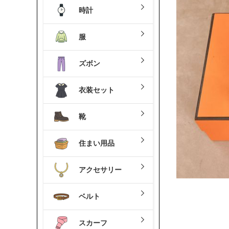
時計
服
ズボン
衣装セット
靴
住まい用品
アクセサリー
ベルト
スカーフ