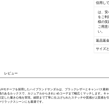
信用し
は、安
をご利
様の笑
ご用意
い。
返品返
サイズ
レビュー
るHモチーフを採用したハイブランドサンダルは、ブラックレザーとキャンバス素材
感のあるルックスで、カジュアルからきれいめコーデまで幅広くマッチします。キ
安定した履き心地を実現。細部まで丁寧に仕上げられたステッチや質感が上質感を
やリラックスシーンにも最適です。