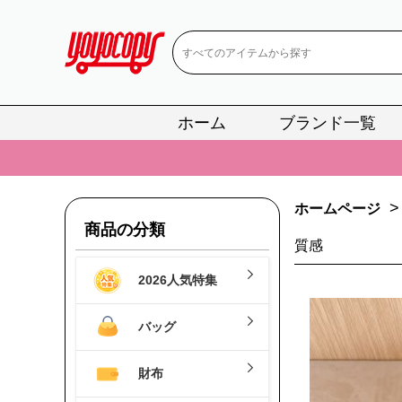
ホーム
ブランド一覧
📢
当店は正真
📢
2
>
📢
新作入荷！ル
ホームページ
商品の分類
📢
当店は正真
質感
📢
2
2026人気特集
📢
新作入荷！ル
バッグ
財布